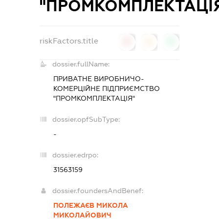
"ПРОМКОМПЛЕКТАЦІ
riskFactors.title
0
0
0
dossier.fullName:
ПРИВАТНЕ ВИРОБНИЧО-
КОМЕРЦІЙНЕ ПІДПРИЄМСТВО
"ПРОМКОМПЛЕКТАЦІЯ"
dossier.opfSubType:
-
dossier.edrpo:
31563159
dossier.foundersAndBenef:
ПОЛЕЖАЄВ МИКОЛА
МИКОЛАЙОВИЧ