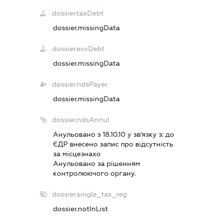
dossier.taxDebt
dossier.missingData
dossier.esvDebt
dossier.missingData
dossier.ndsPayer
dossier.missingData
dossier.ndsAnnul
Анульовано з 18.10.10 у зв'язку з:
до
ЄДР внесено запис про вiдсутнiсть
за мiсцезнахо
Анульовано за рiшенням
контролюючого органу.
dossier.single_tax_reg
dossier.notInList