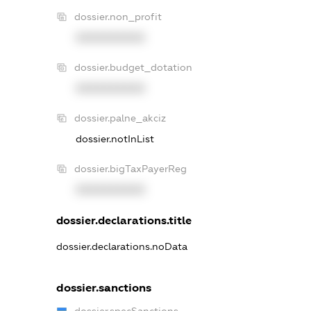
dossier.non_profit
XXXXXXXXXX
dossier.budget_dotation
XXXXXXXXXX
dossier.palne_akciz
dossier.notInList
dossier.bigTaxPayerReg
XXXXXXXXXX
dossier.declarations.title
dossier.declarations.noData
dossier.sanctions
dossier.specSanctions