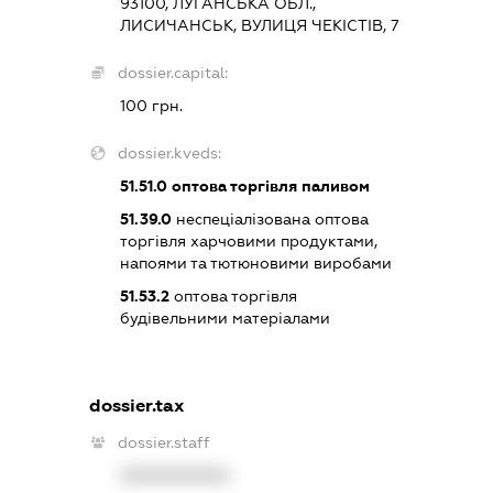
93100, ЛУГАНСЬКА ОБЛ.,
ЛИСИЧАНСЬК, ВУЛИЦЯ ЧЕКІСТІВ, 7
dossier.capital:
100 грн.
dossier.kveds:
51.51.0
оптова торгівля паливом
51.39.0
неспеціалізована оптова
торгівля харчовими продуктами,
напоями та тютюновими виробами
51.53.2
оптова торгівля
будівельними матеріалами
dossier.tax
dossier.staff
XXXXXXXXXX