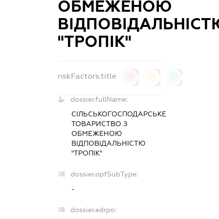
ОБМЕЖЕНОЮ
ВІДПОВІДАЛЬНІСТ
"ТРОПІК"
riskFactors.title
0
0
0
dossier.fullName:
СІЛЬСЬКОГОСПОДАРСЬКЕ
ТОВАРИСТВО З
ОБМЕЖЕНОЮ
ВІДПОВІДАЛЬНІСТЮ
"ТРОПІК"
dossier.opfSubType:
-
dossier.edrpo: