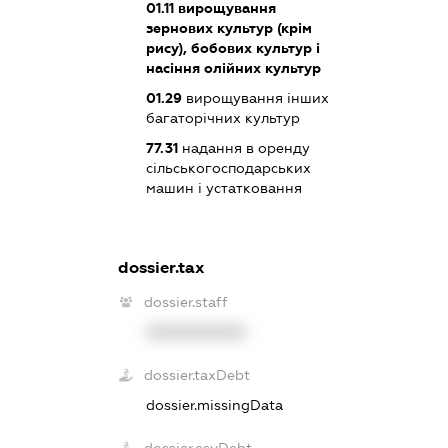
01.11
вирощування
зернових культур (крім
рису), бобових культур і
насіння олійних культур
01.29
вирощування інших
багаторічних культур
77.31
надання в оренду
сільськогосподарських
машин і устатковання
dossier.tax
dossier.staff
XXXXXXXXXX
dossier.taxDebt
dossier.missingData
dossier.esvDebt