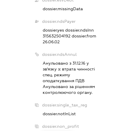
dossier.missingData
dossier.ndsPayer
dossier.yes
dossier.ndsInn
315632504192
dossier.from
26.06.02
dossier.ndsAnnul
Анульовано з 31.12.16 у
зв'язку з:
втрата чинностi
спец. режиму
оподаткування ПДВ
Анульовано за рiшенням
контролюючого органу.
dossier.single_tax_reg
dossier.notInList
dossier.non_profit