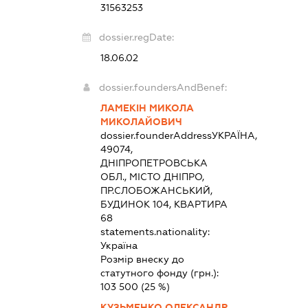
31563253
dossier.regDate:
18.06.02
dossier.foundersAndBenef:
ЛАМЕКІН МИКОЛА
МИКОЛАЙОВИЧ
dossier.founderAddress
УКРАЇНА,
49074,
ДНІПРОПЕТРОВСЬКА
ОБЛ., МІСТО ДНІПРО,
ПР.СЛОБОЖАНСЬКИЙ,
БУДИНОК 104, КВАРТИРА
68
statements.nationality:
Україна
Розмір внеску до
статутного фонду (грн.):
103 500
(25 %)
КУЗЬМЕНКО ОЛЕКСАНДР