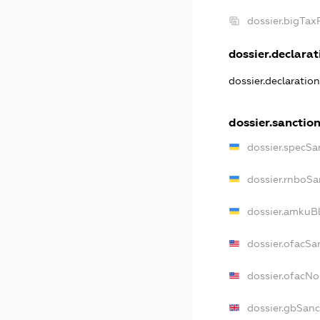
dossier.bigTa
dossier.declarati
dossier.declaratio
dossier.sanctio
dossier.specSa
dossier.rnboSa
dossier.amkuBl
dossier.ofacSa
dossier.ofacN
dossier.gbSanc