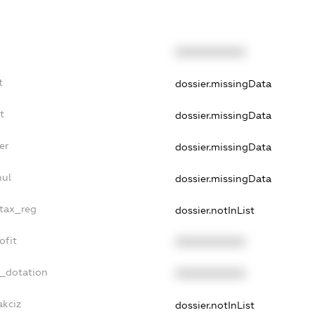
XXXXXXXXXX
t
dossier.missingData
t
dossier.missingData
er
dossier.missingData
nul
dossier.missingData
_tax_reg
dossier.notInList
ofit
XXXXXXXXXX
t_dotation
XXXXXXXXXX
akciz
dossier.notInList