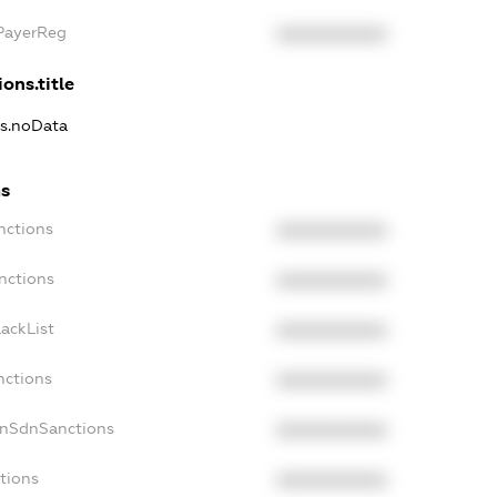
xPayerReg
XXXXXXXXXX
ons.title
ns.noData
ns
nctions
XXXXXXXXXX
nctions
XXXXXXXXXX
ackList
XXXXXXXXXX
nctions
XXXXXXXXXX
onSdnSanctions
XXXXXXXXXX
tions
XXXXXXXXXX