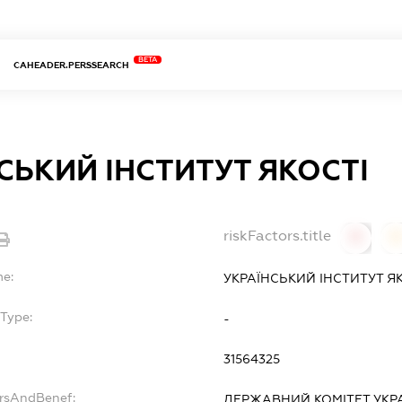
BETA
CAHEADER.PERSSEARCH
СЬКИЙ ІНСТИТУТ ЯКОСТІ
riskFactors.title
0
0
me:
УКРАЇНСЬКИЙ ІНСТИТУТ Я
Type:
-
31564325
ersAndBenef:
ДЕРЖАВНИЙ КОМІТЕТ УКР