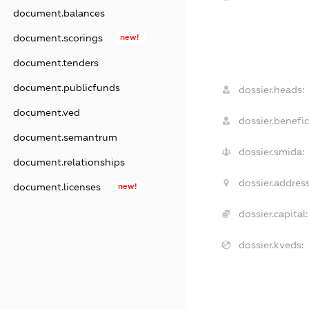
document.balances
document.scorings
new!
document.tenders
document.publicfunds
dossier.heads:
document.ved
dossier.benefic
document.semantrum
dossier.smida:
document.relationships
dossier.address
document.licenses
new!
dossier.capital:
dossier.kveds: