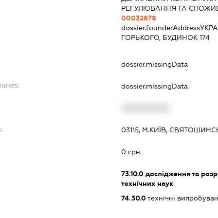
РЕГУЛЮВАННЯ ТА СПОЖИВ
00032678
dossier.founderAddress
УКРА
ГОРЬКОГО, БУДИНОК 174
dossier.missingData
iaries:
dossier.missingData
XXXXXXXXXX
:
03115, М.КИЇВ, СВЯТОШИН
0 грн.
73.10.0
дослідження та розр
технічних наук
74.30.0
технічні випробуван