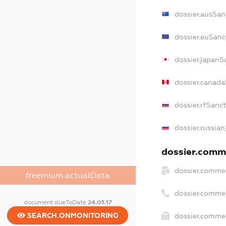
dossier.ausSan
dossier.euSanc
dossier.japanS
dossier.canada
dossier.rfSanc
dossier.russian
dossier.comme
dossier.commer
freemium.actualData
dossier.comme
document.dueToDate
24.03.17
SEARCH.ONMONITORING
dossier.commer