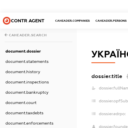
CONTR AGENT
CAHEADER.COMPANIES
CAHEADER.PERSONS
CAHEADER.SEARCH
document.dossier
УКРАЇН
document.statements
document.history
dossier.title
document.inspections
dossier.fullNa
document.bankruptcy
dossier.opfSub
document.court
document.taxdebts
dossier.edrpo:
document.enforcements
dossier.found