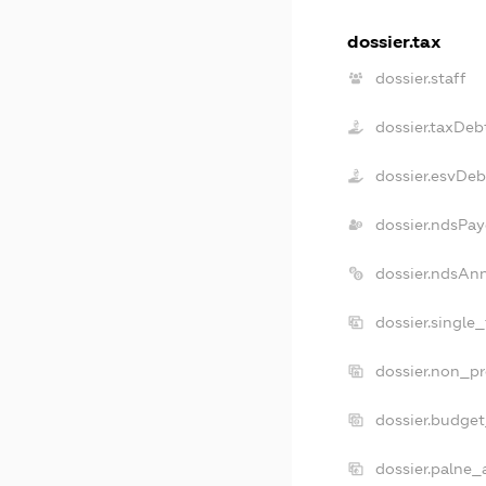
dossier.tax
dossier.staff
dossier.taxDeb
dossier.esvDeb
dossier.ndsPay
dossier.ndsAn
dossier.single
dossier.non_pr
dossier.budge
dossier.palne_