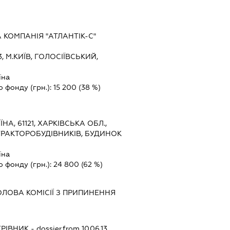
КОМПАНІЯ "АТЛАНТІК-С"
3, М.КИЇВ, ГОЛОСІЇВСЬКИЙ,
5
їна
о фонду (грн.):
15 200
(38 %)
ЇНА, 61121, ХАРКІВСЬКА ОБЛ.,
 ТРАКТОРОБУДІВНИКІВ, БУДИНОК
їна
о фонду (грн.):
24 800
(62 %)
ОЛОВА КОМІСІЇ З ПРИПИНЕННЯ
ЕРІВНИК
- dossier.from 10.06.13