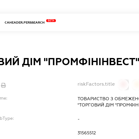
BETA
CAHEADER.PERSSEARCH
ВИЙ ДІМ "ПРОМФІНІНВЕСТ
riskFactors.title
0
ame:
ТОВАРИСТВО З ОБМЕЖЕН
"ТОРГОВИЙ ДІМ "ПРОМФІН
ubType:
-
:
31565512