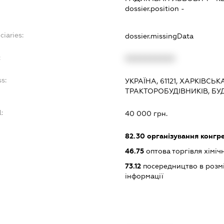
dossier.position -
ciaries:
dossier.missingData
:
XXXXXXXXXX
s:
УКРАЇНА, 61121, ХАРКІВСЬК
ТРАКТОРОБУДІВНИКІВ, БУД
:
40 000 грн.
:
82.30
організування конгре
46.75
оптова торгівля хімі
73.12
посередництво в розмі
інформації