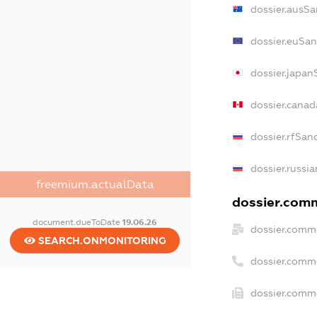
dossier.ausSa
dossier.euSan
dossier.japan
dossier.cana
dossier.rfSan
dossier.russi
freemium.actualData
dossier.comm
document.dueToDate
19.06.26
dossier.comme
SEARCH.ONMONITORING
dossier.comm
dossier.comme