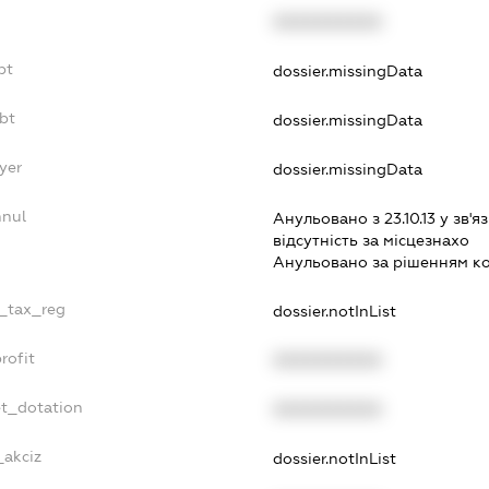
XXXXXXXXXX
bt
dossier.missingData
bt
dossier.missingData
yer
dossier.missingData
nnul
Анульовано з 23.10.13 у зв'яз
вiдсутнiсть за мiсцезнахо
Анульовано за рiшенням к
e_tax_reg
dossier.notInList
rofit
XXXXXXXXXX
et_dotation
XXXXXXXXXX
_akciz
dossier.notInList