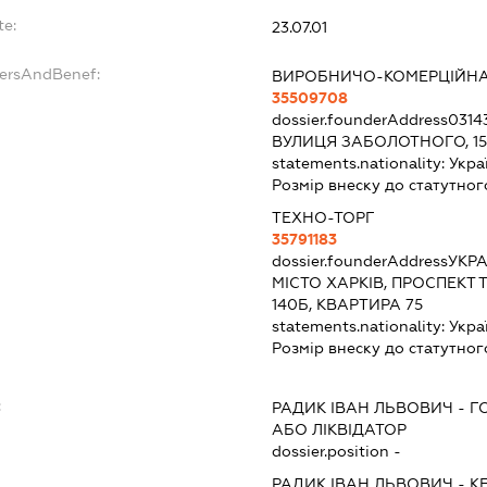
te:
23.07.01
dersAndBenef:
ВИРОБНИЧО-КОМЕРЦІЙНА 
35509708
dossier.founderAddress
0314
ВУЛИЦЯ ЗАБОЛОТНОГО, 1
statements.nationality:
Укра
Розмір внеску до статутног
ТЕХНО-ТОРГ
35791183
dossier.founderAddress
УКРА
МІСТО ХАРКІВ, ПРОСПЕКТ
140Б, КВАРТИРА 75
statements.nationality:
Укра
Розмір внеску до статутног
:
РАДИК ІВАН ЛЬВОВИЧ
-
Г
АБО ЛІКВІДАТОР
dossier.position -
РАДИК ІВАН ЛЬВОВИЧ
-
К