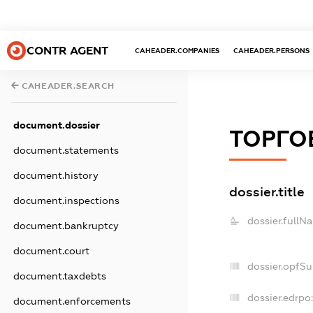
CONTR AGENT
CAHEADER.COMPANIES
CAHEADER.PERSONS
CAHEADER.SEARCH
document.dossier
ТОРГО
document.statements
document.history
dossier.title
document.inspections
dossier.fullN
document.bankruptcy
document.court
dossier.opfS
document.taxdebts
dossier.edrpo
document.enforcements