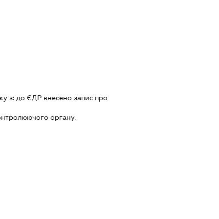
ку з:
до ЄДР внесено запис про
онтролюючого органу.