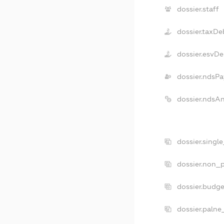
dossier.staff
dossier.taxDe
dossier.esvDe
dossier.ndsPa
dossier.ndsA
dossier.singl
dossier.non_p
dossier.budg
dossier.palne