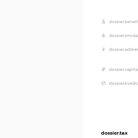
dossier.benefi
dossier.smida
dossier.addres
dossier.capital
dossier.kveds
dossier.tax