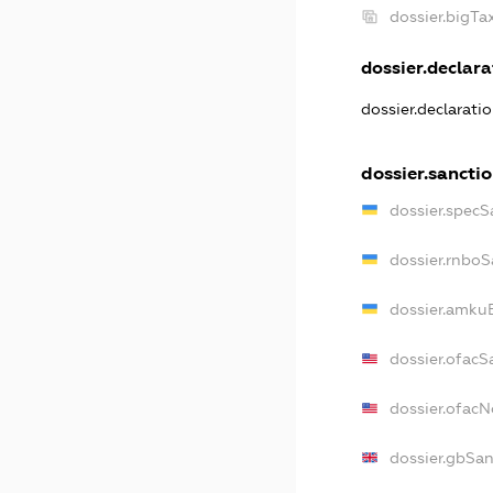
dossier.bigT
dossier.declara
dossier.declarati
dossier.sancti
dossier.specS
dossier.rnboS
dossier.amkuB
dossier.ofacS
dossier.ofac
dossier.gbSan