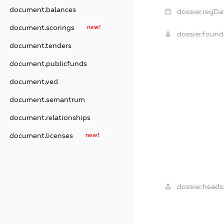
document.balances
dossier.regDa
document.scorings
new!
dossier.foun
document.tenders
document.publicfunds
document.ved
document.semantrum
document.relationships
document.licenses
new!
dossier.heads