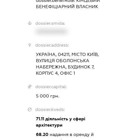
dossier.benefRole:
КІНЦЕВИЙ
БЕНЕФІЦІАРНИЙ ВЛАСНИК
dossier.smida:
XXXXXXXXXX
dossier.address:
УКРАЇНА, 04211, МІСТО КИЇВ,
ВУЛИЦЯ ОБОЛОНСЬКА
НАБЕРЕЖНА, БУДИНОК 7,
КОРПУС 4, ОФІС 1
dossier.capital:
5 000 грн.
dossier.kveds:
71.11
діяльність у сфері
архітектури
68.20
надання в оренду й