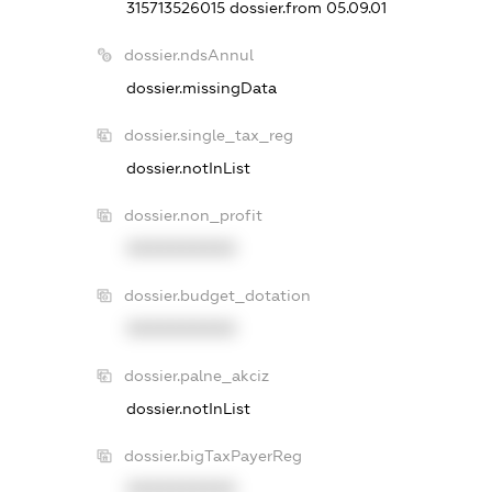
315713526015
dossier.from 05.09.01
dossier.ndsAnnul
dossier.missingData
dossier.single_tax_reg
dossier.notInList
dossier.non_profit
XXXXXXXXXX
dossier.budget_dotation
XXXXXXXXXX
dossier.palne_akciz
dossier.notInList
dossier.bigTaxPayerReg
XXXXXXXXXX