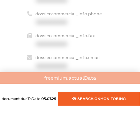
XXXXXXXXXX
dossier.commercial_info.phone
XXXXXXXXXX
dossier.commercial_info.fax
XXXXXXXXXX
dossier.commercial_info.email
XXXXXXXXXX
freemium.actualData
dossier.commercial_info.website
XXXXXXXXXX
document.dueToDate
03.07.25
SEARCH.ONMONITORING
dossier.commercial_info.activity
XXXXXXXXXX
freemium.exampleText_1