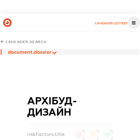
CAHEADER.GETTEST
CAHEADER.SEARCH
document.dossier
АРХІБУД-
ДИЗАЙН
riskFactors.title
0
0
0