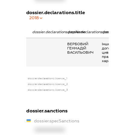
dossier.declarations.title
2018
dossier.declarations.pepName
dossier.declarations.personName
dossier.declaratio
ВЕРБОВИЙ
Інше, виплати по
ГЕННАДІЙ
договору
ВАСИЛЬОВИЧ
цивільно-
правового
характеру
dossier.declarations.license_1
dossier.declarations.license_2
dossier.declarations.license_3
dossier.sanctions
dossier.specSanctions
XXXXXXXXXX