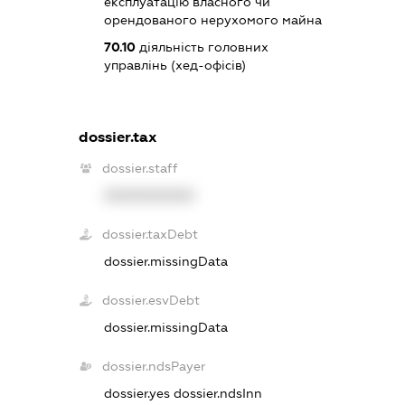
експлуатацію власного чи
орендованого нерухомого майна
70.10
діяльність головних
управлінь (хед-офісів)
dossier.tax
dossier.staff
XXXXXXXXXX
dossier.taxDebt
dossier.missingData
dossier.esvDebt
dossier.missingData
dossier.ndsPayer
dossier.yes
dossier.ndsInn