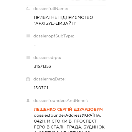
dossier.fullName:
ПРИВАТНЕ ПІДПРИЄМСТВО
"АРХІБУД-ДИЗАЙН"
dossier.opfSubType:
-
dossier.edrpo:
31571353
dossier.regDate:
15.07.01
dossier.foundersAndBenef:
ЛЕЩЕНКО СЕРГІЙ ЕДУАРДОВИЧ
dossier.founderAddress
УКРАЇНА,
04211, МІСТО КИЇВ, ПРОСПЕКТ
ГЕРОЇВ СТАЛІНГРАДА, БУДИНОК