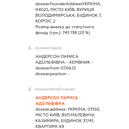
dossier.founderAddress
УКРАЇНА,
04025, МІСТО КИЇВ, ВУЛИЦЯ
ВОЛОДИМИРСЬКА, БУДИНОК 7,
КОРПУС 2
Розмір внеску до статутного
фонду (грн.):
743 138
(23 %)
dossier.heads:
АНДЕРСОН ЛАРИСА
АДОЛЬФІВНА
-
КЕРІВНИК
-
dossier.from 07.06.12
dossier.position -
dossier.beneficiaries:
АНДЕРСОН ЛАРИСА
АДОЛЬФІВНА
dossier.address:
УКРАЇНА, 03150,
МІСТО КИЇВ, ВУЛ.МАЛЕВИЧА
КАЗИМИРА, БУДИНОК 37/41,
КВАРТИРА 69