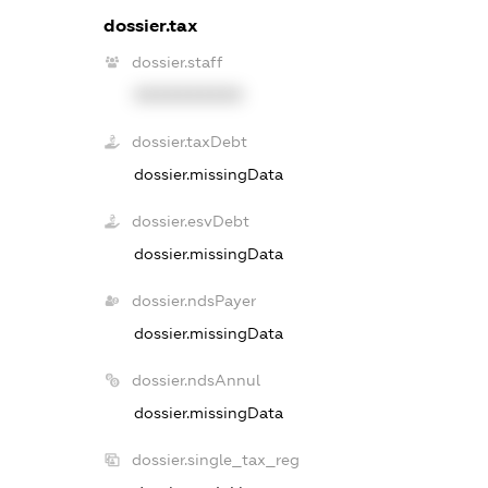
dossier.tax
dossier.staff
XXXXXXXXXX
dossier.taxDebt
dossier.missingData
dossier.esvDebt
dossier.missingData
dossier.ndsPayer
dossier.missingData
dossier.ndsAnnul
dossier.missingData
dossier.single_tax_reg