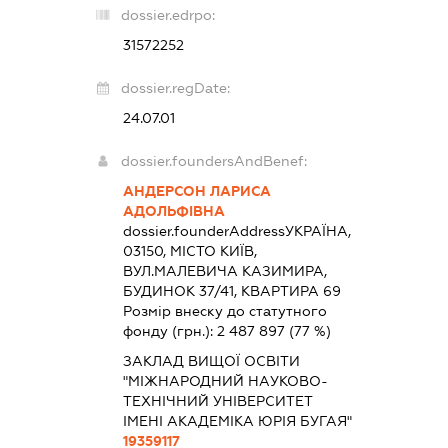
dossier.edrpo:
31572252
dossier.regDate:
24.07.01
dossier.foundersAndBenef:
АНДЕРСОН ЛАРИСА
АДОЛЬФІВНА
dossier.founderAddress
УКРАЇНА,
03150, МІСТО КИЇВ,
ВУЛ.МАЛЕВИЧА КАЗИМИРА,
БУДИНОК 37/41, КВАРТИРА 69
Розмір внеску до статутного
фонду (грн.):
2 487 897
(77 %)
ЗАКЛАД ВИЩОЇ ОСВІТИ
"МІЖНАРОДНИЙ НАУКОВО-
ТЕХНІЧНИЙ УНІВЕРСИТЕТ
ІМЕНІ АКАДЕМІКА ЮРІЯ БУГАЯ"
19359117