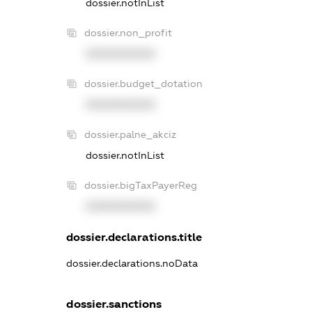
dossier.notInList
dossier.non_profit
XXXXXXXXXX
dossier.budget_dotation
XXXXXXXXXX
dossier.palne_akciz
dossier.notInList
dossier.bigTaxPayerReg
XXXXXXXXXX
dossier.declarations.title
dossier.declarations.noData
dossier.sanctions