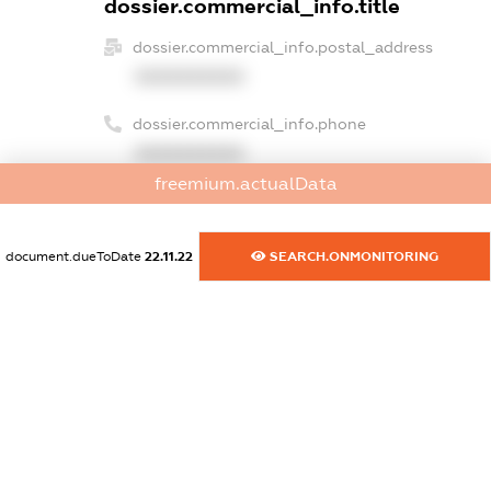
dossier.commercial_info.title
dossier.commercial_info.postal_address
XXXXXXXXXX
dossier.commercial_info.phone
XXXXXXXXXX
freemium.actualData
dossier.commercial_info.fax
XXXXXXXXXX
document.dueToDate
22.11.22
SEARCH.ONMONITORING
dossier.commercial_info.email
XXXXXXXXXX
dossier.commercial_info.website
XXXXXXXXXX
dossier.commercial_info.activity
XXXXXXXXXX