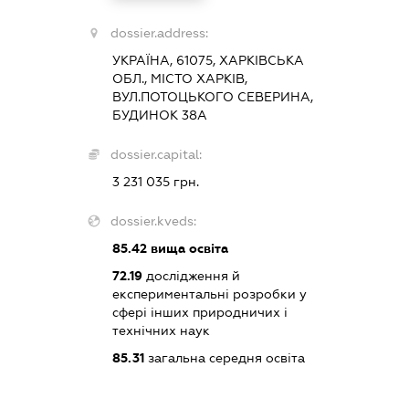
dossier.address:
УКРАЇНА, 61075, ХАРКІВСЬКА
ОБЛ., МІСТО ХАРКІВ,
ВУЛ.ПОТОЦЬКОГО СЕВЕРИНА,
БУДИНОК 38А
dossier.capital:
3 231 035 грн.
dossier.kveds:
85.42
вища освіта
72.19
дослідження й
експериментальні розробки у
сфері інших природничих і
технічних наук
85.31
загальна середня освіта