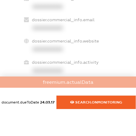
XXXXXXXXXX
dossier.commercial_info.email
XXXXXXXXXX
dossier.commercial_info.website
XXXXXXXXXX
dossier.commercial_info.activity
XXXXXXXXXX
freemium.actualData
freemium.exampleText_1
freemium.exampleText_2
document.dueToDate
24.03.17
SEARCH.ONMONITORING
freemium.anonymousPerSearch2
FREEMIUM.DETAILS
FREEMIUM.REGISTER