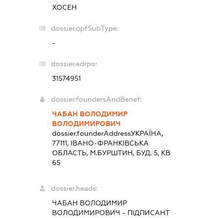
ХОСЕН
dossier.opfSubType:
-
dossier.edrpo:
31574951
dossier.foundersAndBenef:
ЧАБАН ВОЛОДИМИР
ВОЛОДИМИРОВИЧ
dossier.founderAddress
УКРАЇНА,
77111, IВАНО-ФРАНКIВСЬКА
ОБЛАСТЬ, М.БУРШТИН, БУД. 5, КВ
65
dossier.heads:
ЧАБАН ВОЛОДИМИР
ВОЛОДИМИРОВИЧ
-
ПІДПИСАНТ