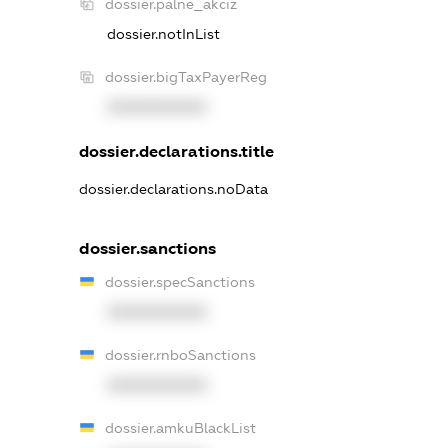
dossier.palne_akciz
dossier.notInList
dossier.bigTaxPayerReg
XXXXXXXXXX
dossier.declarations.title
dossier.declarations.noData
dossier.sanctions
dossier.specSanctions
XXXXXXXXXX
dossier.rnboSanctions
XXXXXXXXXX
dossier.amkuBlackList