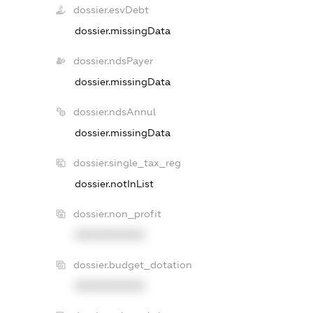
dossier.esvDebt
dossier.missingData
dossier.ndsPayer
dossier.missingData
dossier.ndsAnnul
dossier.missingData
dossier.single_tax_reg
dossier.notInList
dossier.non_profit
XXXXXXXXXX
dossier.budget_dotation
XXXXXXXXXX