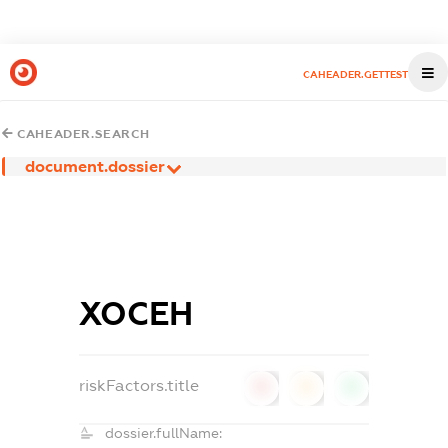
CAHEADER.GETTEST
CAHEADER.SEARCH
document.dossier
ХОСЕН
riskFactors.title
0
0
0
dossier.fullName: