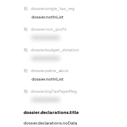
dossier.single_tax_reg
dossier.notInList
dossier.non_profit
XXXXXXXXXX
dossier.budget_dotation
XXXXXXXXXX
dossier.palne_akciz
dossier.notInList
dossier.bigTaxPayerReg
XXXXXXXXXX
dossier.declarations.title
dossier.declarations.noData