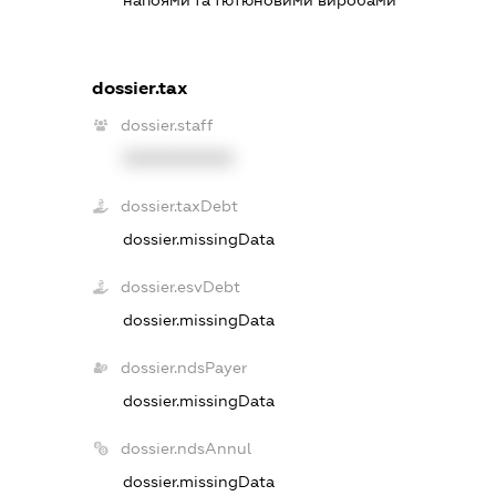
dossier.tax
dossier.staff
XXXXXXXXXX
dossier.taxDebt
dossier.missingData
dossier.esvDebt
dossier.missingData
dossier.ndsPayer
dossier.missingData
dossier.ndsAnnul
dossier.missingData