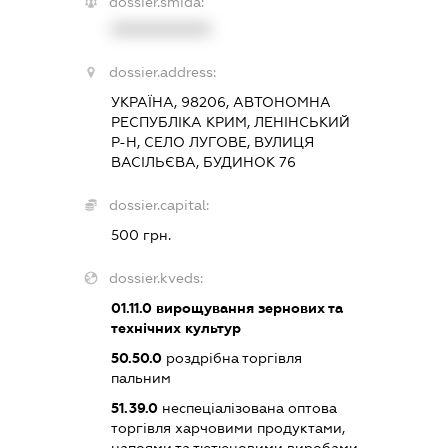
dossier.smida:
XXXXXXXXXX
dossier.address:
УКРАЇНА, 98206, АВТОНОМНА
РЕСПУБЛІКА КРИМ, ЛЕНІНСЬКИЙ
Р-Н, СЕЛО ЛУГОВЕ, ВУЛИЦЯ
ВАСІЛЬЄВА, БУДИНОК 76
dossier.capital:
500 грн.
dossier.kveds:
01.11.0
вирощування зернових та
технічних культур
50.50.0
роздрібна торгівля
пальним
51.39.0
неспеціалізована оптова
торгівля харчовими продуктами,
напоями та тютюновими виробами