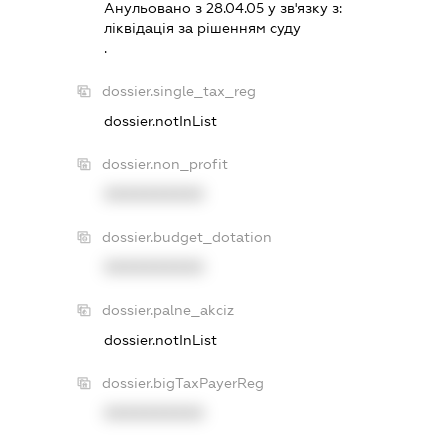
Анульовано з 28.04.05 у зв'язку з:
лiквiдацiя за рiшенням суду
.
dossier.single_tax_reg
dossier.notInList
dossier.non_profit
XXXXXXXXXX
dossier.budget_dotation
XXXXXXXXXX
dossier.palne_akciz
dossier.notInList
dossier.bigTaxPayerReg
XXXXXXXXXX