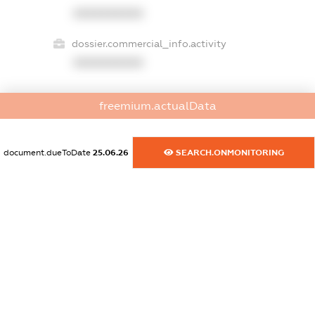
XXXXXXXXXX
dossier.commercial_info.activity
XXXXXXXXXX
freemium.actualData
freemium.exampleText_1
freemium.exampleText_2
freemium.anonymousPerSearch2
document.dueToDate
25.06.26
SEARCH.ONMONITORING
FREEMIUM.DETAILS
FREEMIUM.REGISTER