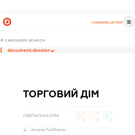
CAHEADER.GETTEST
CAHEADER.SEARCH
document.dossier
ТОРГОВИЙ ДІМ
riskFactors.title
0
0
0
dossier.fullName: