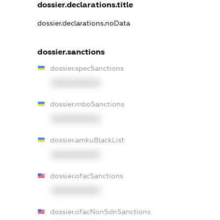
dossier.declarations.title
dossier.declarations.noData
dossier.sanctions
dossier.specSanctions
XXXXXXXXXX
dossier.rnboSanctions
XXXXXXXXXX
dossier.amkuBlackList
XXXXXXXXXX
dossier.ofacSanctions
XXXXXXXXXX
dossier.ofacNonSdnSanctions