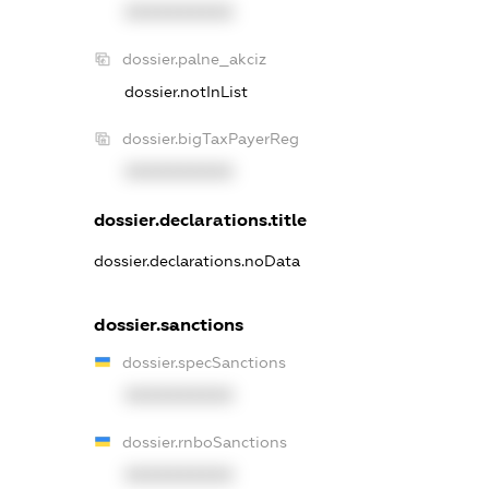
XXXXXXXXXX
dossier.palne_akciz
dossier.notInList
dossier.bigTaxPayerReg
XXXXXXXXXX
dossier.declarations.title
dossier.declarations.noData
dossier.sanctions
dossier.specSanctions
XXXXXXXXXX
dossier.rnboSanctions
XXXXXXXXXX