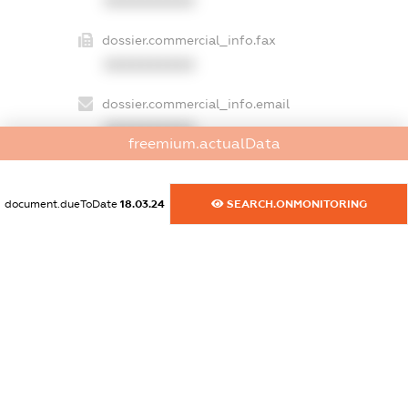
XXXXXXXXXX
dossier.commercial_info.fax
XXXXXXXXXX
dossier.commercial_info.email
XXXXXXXXXX
freemium.actualData
dossier.commercial_info.website
XXXXXXXXXX
document.dueToDate
18.03.24
SEARCH.ONMONITORING
dossier.commercial_info.activity
XXXXXXXXXX
freemium.exampleText_1
freemium.exampleText_2
freemium.anonymousPerSearch2
FREEMIUM.DETAILS