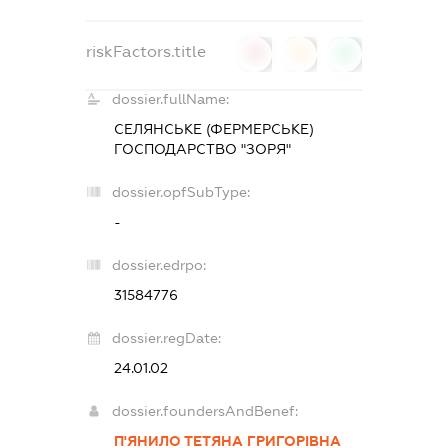
riskFactors.title
0
0
0
dossier.fullName:
СЕЛЯНСЬКЕ (ФЕРМЕРСЬКЕ)
ГОСПОДАРСТВО "ЗОРЯ"
dossier.opfSubType:
-
dossier.edrpo:
31584776
dossier.regDate:
24.01.02
dossier.foundersAndBenef:
П'ЯНИЛО ТЕТЯНА ГРИГОРІВНА