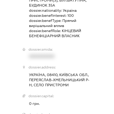
ПРИСТРОМИ(З), ВУЛ.ВАТУТІНА,
БУДИНОК 35А
dossier.nationality:
Україна
dossier.benefInterest:
100
dossier.benefType:
Прямий
вирішальний вплив
dossier.benefRole:
КІНЦЕВИЙ
БЕНЕФІЦІАРНИЙ ВЛАСНИК
dossier.smida:
XXXXXXXXXX
dossier.address:
УКРАЇНА, 08410, КИЇВСЬКА ОБЛ.,
ПЕРЕЯСЛАВ-ХМЕЛЬНИЦЬКИЙ Р-
Н, СЕЛО ПРИСТРОМИ
dossier.capital:
0 грн.