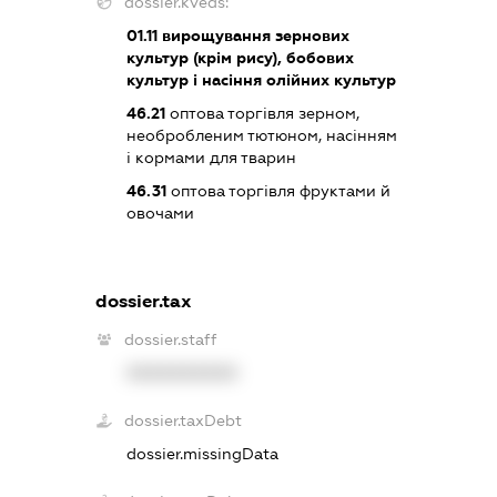
dossier.kveds:
01.11
вирощування зернових
культур (крім рису), бобових
культур і насіння олійних культур
46.21
оптова торгівля зерном,
необробленим тютюном, насінням
і кормами для тварин
46.31
оптова торгівля фруктами й
овочами
dossier.tax
dossier.staff
XXXXXXXXXX
dossier.taxDebt
dossier.missingData