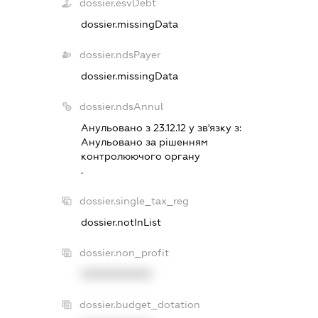
dossier.esvDebt
dossier.missingData
dossier.ndsPayer
dossier.missingData
dossier.ndsAnnul
Анульовано з 23.12.12 у зв'язку з:
Анульовано за рiшенням
контролюючого органу
.
dossier.single_tax_reg
dossier.notInList
dossier.non_profit
XXXXXXXXXX
dossier.budget_dotation