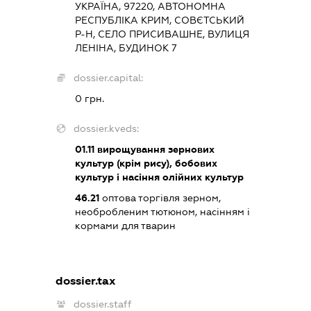
УКРАЇНА, 97220, АВТОНОМНА
РЕСПУБЛІКА КРИМ, СОВЄТСЬКИЙ
Р-Н, СЕЛО ПРИСИВАШНЕ, ВУЛИЦЯ
ЛЕНІНА, БУДИНОК 7
dossier.capital:
0 грн.
dossier.kveds:
01.11
вирощування зернових
культур (крім рису), бобових
культур і насіння олійних культур
46.21
оптова торгівля зерном,
необробленим тютюном, насінням і
кормами для тварин
dossier.tax
dossier.staff