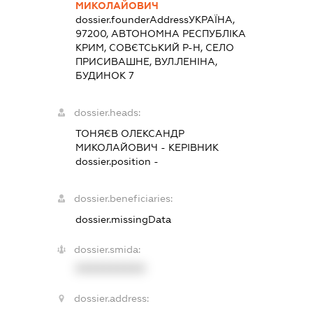
МИКОЛАЙОВИЧ
dossier.founderAddress
УКРАЇНА,
97200, АВТОНОМНА РЕСПУБЛІКА
КРИМ, СОВЄТСЬКИЙ Р-Н, СЕЛО
ПРИСИВАШНЕ, ВУЛ.ЛЕНІНА,
БУДИНОК 7
dossier.heads:
ТОНЯЄВ ОЛЕКСАНДР
МИКОЛАЙОВИЧ
-
КЕРІВНИК
dossier.position -
dossier.beneficiaries:
dossier.missingData
dossier.smida:
XXXXXXXXXX
dossier.address: