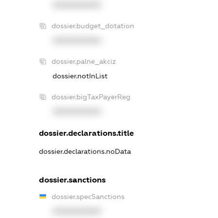
XXXXXXXXXX
dossier.budget_dotation
XXXXXXXXXX
dossier.palne_akciz
dossier.notInList
dossier.bigTaxPayerReg
XXXXXXXXXX
dossier.declarations.title
dossier.declarations.noData
dossier.sanctions
dossier.specSanctions
XXXXXXXXXX