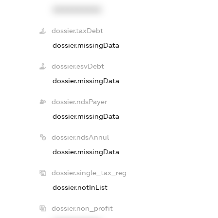
XXXXXXXXXX
dossier.taxDebt
dossier.missingData
dossier.esvDebt
dossier.missingData
dossier.ndsPayer
dossier.missingData
dossier.ndsAnnul
dossier.missingData
dossier.single_tax_reg
dossier.notInList
dossier.non_profit