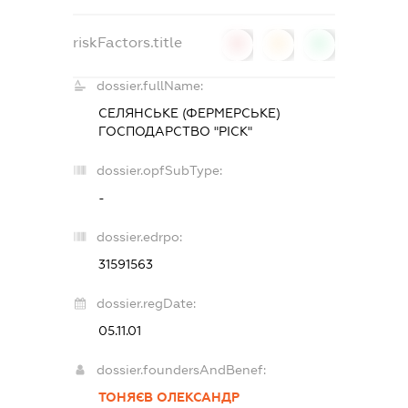
riskFactors.title
0
0
0
dossier.fullName:
СЕЛЯНСЬКЕ (ФЕРМЕРСЬКЕ)
ГОСПОДАРСТВО "РІСК"
dossier.opfSubType:
-
dossier.edrpo:
31591563
dossier.regDate:
05.11.01
dossier.foundersAndBenef:
ТОНЯЄВ ОЛЕКСАНДР