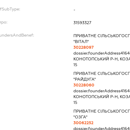
pfSubType:
-
rpo:
31593327
oundersAndBenef:
ПРИВАТНЕ СІЛЬСЬКОГОС
"ВІТАЛ"
30228097
dossier.founderAddress
4164
КОНОТОПСЬКИЙ Р-Н, КОЗ
15
ПРИВАТНЕ СІЛЬСЬКОГОС
"РАЙДУГА"
30228060
dossier.founderAddress
4164
КОНОТОПСЬКИЙ Р-Н, КОЗ
15
ПРИВАТНЕ СІЛЬСЬКОГОС
"ОЗГА"
30062252
dossier.founderAddress
4164