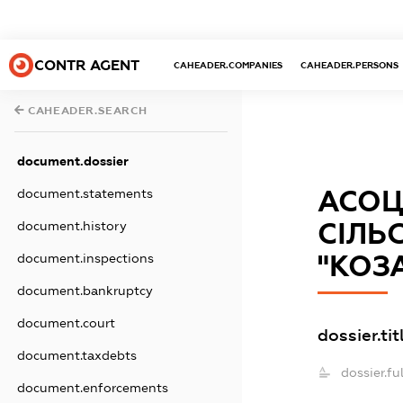
CONTR AGENT
CAHEADER.COMPANIES
CAHEADER.PERSONS
CAHEADER.SEARCH
document.dossier
АСОЦ
document.statements
СІЛЬ
document.history
"КОЗ
document.inspections
document.bankruptcy
document.court
dossier.tit
document.taxdebts
dossier.f
document.enforcements