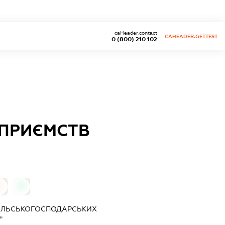
caHeader.contact
CAHEADER.GETTEST
0 (800) 210 102
ДПРИЄМСТВ
0
0
СІЛЬСЬКОГОСПОДАРСЬКИХ
"