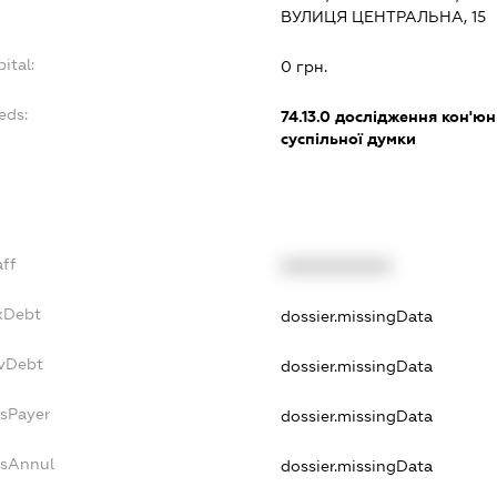
ВУЛИЦЯ ЦЕНТРАЛЬНА, 15
pital:
0 грн.
eds:
74.13.0
дослідження кон'юн
суспільної думки
aff
XXXXXXXXXX
axDebt
dossier.missingData
svDebt
dossier.missingData
dsPayer
dossier.missingData
dsAnnul
dossier.missingData