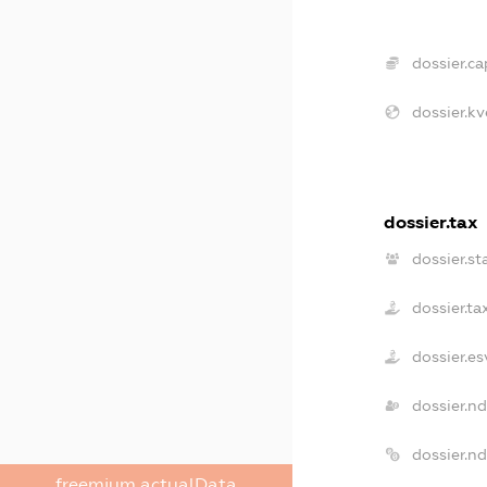
dossier.ca
dossier.kv
dossier.tax
dossier.st
dossier.t
dossier.e
dossier.n
dossier.n
freemium.actualData