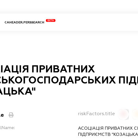
BETA
CAHEADER.PERSSEARCH
ІАЦІЯ ПРИВАТНИХ
СЬКОГОСПОДАРСЬКИХ ПІ
АЦЬКА"
riskFactors.title
le
0
ullName:
АСОЦІАЦІЯ ПРИВАТНИХ 
ПІДПРИЄМСТВ "КОЗАЦЬКА