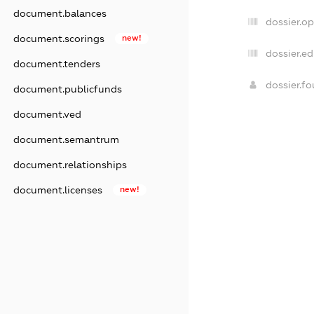
document.balances
dossier.o
document.scorings
new!
dossier.ed
document.tenders
dossier.f
document.publicfunds
document.ved
document.semantrum
document.relationships
document.licenses
new!