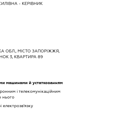
СИЛІВНА
-
КЕРІВНИК
ЬКА ОБЛ., МІСТО ЗАПОРІЖЖЯ,
ОК 3, КВАРТИРА 89
ими машинами й устаткованням
тронним і телекомунікаційним
о нього
і електрозв'язку