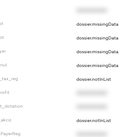
XXXXXXXXXX
bt
dossier.missingData
bt
dossier.missingData
yer
dossier.missingData
nnul
dossier.missingData
e_tax_reg
dossier.notInList
rofit
XXXXXXXXXX
et_dotation
XXXXXXXXXX
_akciz
dossier.notInList
axPayerReg
XXXXXXXXXX