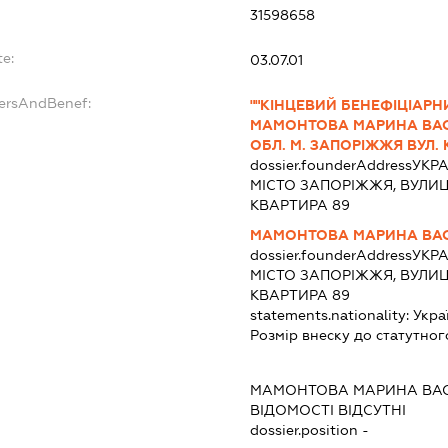
31598658
te:
03.07.01
dersAndBenef:
""КІНЦЕВИЙ БЕНЕФІЦІАРН
МАМОНТОВА МАРИНА ВАСИ
ОБЛ. М. ЗАПОРІЖЖЯ ВУЛ. 
dossier.founderAddress
УКРА
МІСТО ЗАПОРІЖЖЯ, ВУЛИЦ
КВАРТИРА 89
МАМОНТОВА МАРИНА ВА
dossier.founderAddress
УКРА
МІСТО ЗАПОРІЖЖЯ, ВУЛИЦ
КВАРТИРА 89
statements.nationality:
Укра
Розмір внеску до статутног
МАМОНТОВА МАРИНА ВА
ВІДОМОСТІ ВІДСУТНІ
dossier.position -