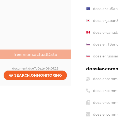
dossier.euSan
dossier.japan
dossier.canad
dossier.rfSan
freemium.actualData
dossier.russia
dossier.comme
document.dueToDate
06.07.25
SEARCH.ONMONITORING
dossier.comme
dossier.comm
dossier.comme
dossier.comme