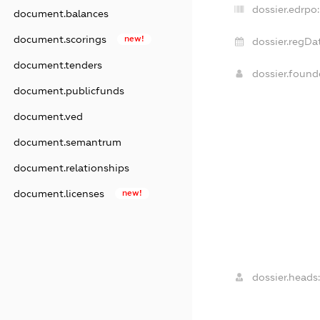
dossier.edrpo:
document.balances
document.scorings
new!
dossier.regDa
document.tenders
dossier.foun
document.publicfunds
document.ved
document.semantrum
document.relationships
document.licenses
new!
dossier.heads: