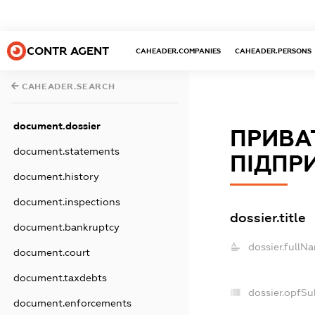
CONTR AGENT
CAHEADER.COMPANIES
CAHEADER.PERSONS
CAHEADER.SEARCH
document.dossier
ПРИВА
document.statements
ПІДПР
document.history
document.inspections
dossier.title
document.bankruptcy
dossier.fullN
document.court
document.taxdebts
dossier.opfSu
document.enforcements