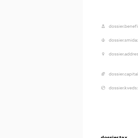
dossier.benefi
dossier.smida:
dossier.addres
dossier.capital
dossier.kveds:
dossier.tax