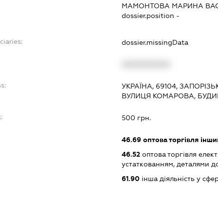
МАМОНТОВА МАРИНА ВА
dossier.position -
ciaries:
dossier.missingData
XXXXXXXXXX
s:
УКРАЇНА, 69104, ЗАПОРІЗ
ВУЛИЦЯ КОМАРОВА, БУДИН
:
500 грн.
46.69
оптова торгівля інш
46.52
оптова торгівля елек
устаткованням, деталями д
61.90
інша діяльність у сфер