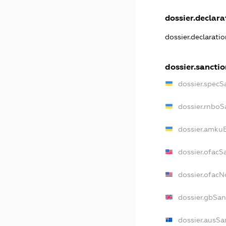
dossier.declarat
dossier.declarati
dossier.sanctio
dossier.specS
dossier.rnboS
dossier.amkuB
dossier.ofacS
dossier.ofac
dossier.gbSan
dossier.ausSa