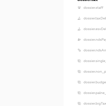
dossier.staff
dossier.taxDe
dossier.esvDe
dossier.ndsPa
dossier.ndsA
dossier.singl
dossier.non_p
dossier.budg
dossier.palne
dossier.bigT