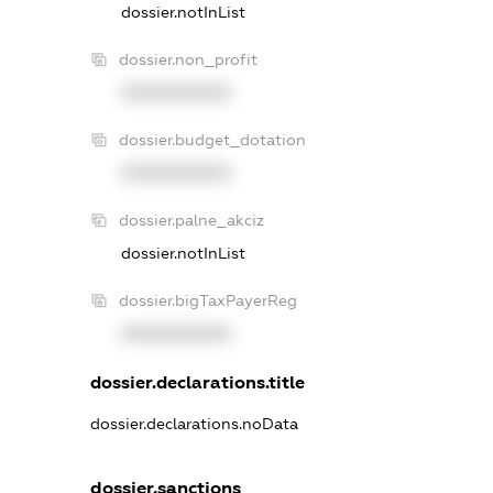
dossier.notInList
dossier.non_profit
XXXXXXXXXX
dossier.budget_dotation
XXXXXXXXXX
dossier.palne_akciz
dossier.notInList
dossier.bigTaxPayerReg
XXXXXXXXXX
dossier.declarations.title
dossier.declarations.noData
dossier.sanctions