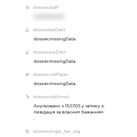
dossier.staff
XXXXXXXXXX
dossier.taxDebt
dossier.missingData
dossier.esvDebt
dossier.missingData
dossier.ndsPayer
dossier.missingData
dossier.ndsAnnul
Анульовано з 13.07.05 у зв'язку з:
лiквiдацiя за власним бажанням
.
dossier.single_tax_reg