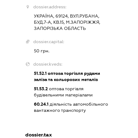
dossier.address:
УКРАЇНА, 69124, ВУЛ.РУБАНА,
БУД.7-А, КВ.15, М.ЗАПОРІЖЖЯ,
ЗАПОРІЗЬКА ОБЛАСТЬ
dossier.capital:
50 грн.
dossier.kveds:
51.52.1
оптова торгівля рудами
заліза та кольорових металів
51.53.2
оптова торгівля
будівельними матеріалами
60.24.1
діяльність автомобільного
вантажного транспорту
dossier.tax