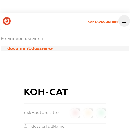
CAHEADER.GETTEST
CAHEADER.SEARCH
document.dossier
КОН-САТ
riskFactors.title
0
0
0
dossier.fullName: