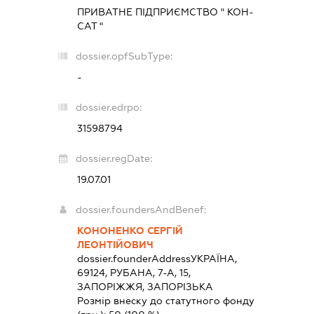
ПРИВАТНЕ ПІДПРИЄМСТВО " КОН-
САТ "
dossier.opfSubType:
-
dossier.edrpo:
31598794
dossier.regDate:
19.07.01
dossier.foundersAndBenef:
КОНОНЕНКО СЕРГІЙ
ЛЕОНТІЙОВИЧ
dossier.founderAddress
УКРАЇНА,
69124, РУБАНА, 7-А, 15,
ЗАПОРІЖЖЯ, ЗАПОРІЗЬКА
Розмір внеску до статутного фонду