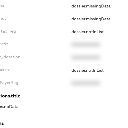
yer
dossier.missingData
nul
dossier.missingData
e_tax_reg
dossier.notInList
rofit
XXXXXXXXXX
t_dotation
XXXXXXXXXX
akciz
dossier.notInList
xPayerReg
XXXXXXXXXX
ions.title
ons.noData
ns