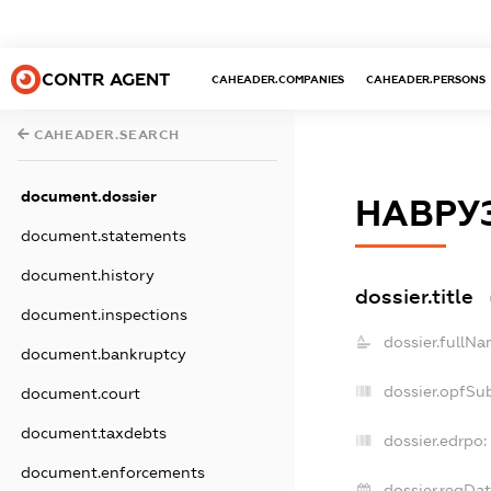
CONTR AGENT
CAHEADER.COMPANIES
CAHEADER.PERSONS
CAHEADER.SEARCH
document.dossier
НАВРУ
document.statements
document.history
dossier.title
document.inspections
dossier.fullNa
document.bankruptcy
dossier.opfSu
document.court
document.taxdebts
dossier.edrpo:
document.enforcements
dossier.regDat