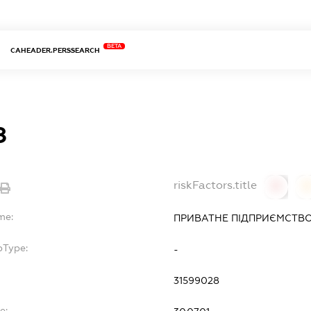
BETA
CAHEADER.PERSSEARCH
З
riskFactors.title
0
0
me:
ПРИВАТНЕ ПІДПРИЄМСТВО
bType:
-
31599028
e: