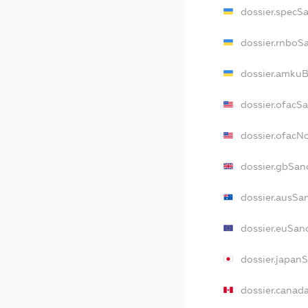
dossier.specS
dossier.rnboS
dossier.amkuB
dossier.ofacS
dossier.ofac
dossier.gbSan
dossier.ausSa
dossier.euSan
dossier.japan
dossier.canad