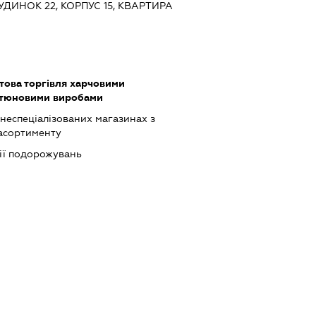
ДИНОК 22, КОРПУС 15, КВАРТИРА
това торгівля харчовими
ютюновими виробами
 неспеціалізованих магазинах з
асортименту
ції подорожувань