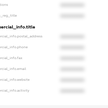
tions
XXXXXXXXXX
n_reg_title
XXXXXXXXXX
rcial_info.title
rcial_info.postal_address
XXXXXXXXXX
rcial_info.phone
XXXXXXXXXX
rcial_info.fax
XXXXXXXXXX
rcial_info.email
XXXXXXXXXX
rcial_info.website
XXXXXXXXXX
cial_info.activity
XXXXXXXXXX