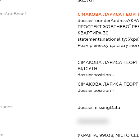
30.07.01
ersAndBenef:
СІМАКОВА ЛАРИСА ГЕОРГ
dossier.founderAddress
УКРА
ПРОСПЕКТ ЖОВТНЕВОЇ РЕВО
КВАРТИРА 30
statements.nationality:
Укра
Розмір внеску до статутног
СІМАКОВА ЛАРИСА ГЕОРГ
ВІДСУТНІ
dossier.position -
СІМАКОВА ЛАРИСА ГЕОРГ
dossier.position -
iaries:
dossier.missingData
XXXXXXXXXX
s:
УКРАЇНА, 99038, МІСТО С