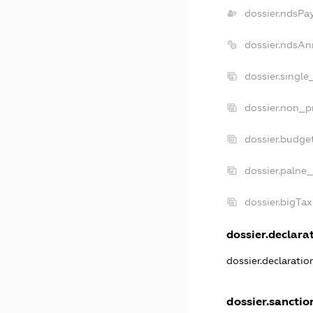
dossier.ndsPa
dossier.ndsAn
dossier.singl
dossier.non_p
dossier.budge
dossier.palne_
dossier.bigTa
dossier.declarat
dossier.declarati
dossier.sanctio