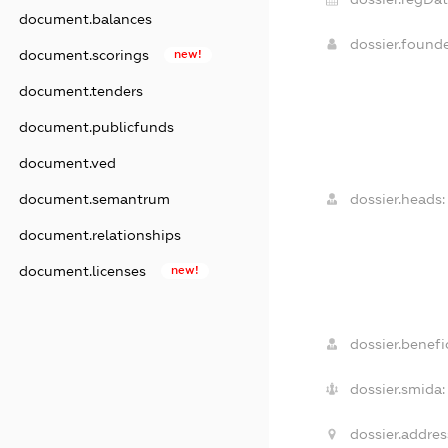
document.balances
dossier.found
document.scorings
new!
document.tenders
document.publicfunds
document.ved
document.semantrum
dossier.heads:
document.relationships
document.licenses
new!
dossier.benefic
dossier.smida:
dossier.addres