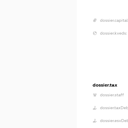
dossier.capital
dossier.kveds:
dossier.tax
dossier.staff
dossier.taxDe
dossier.esvDe