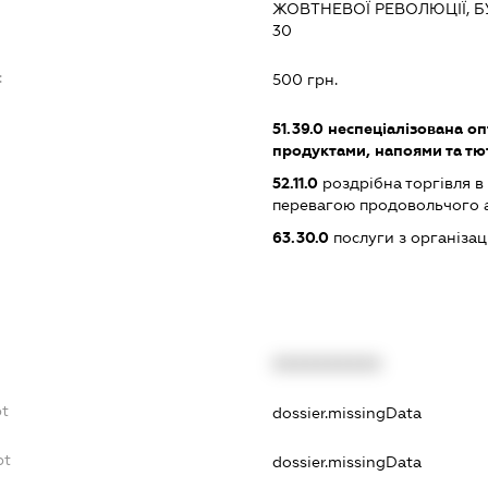
ЖОВТНЕВОЇ РЕВОЛЮЦІЇ, БУ
30
:
500 грн.
51.39.0
неспеціалізована оп
продуктами, напоями та т
52.11.0
роздрібна торгівля в
перевагою продовольчого 
63.30.0
послуги з організа
XXXXXXXXXX
bt
dossier.missingData
bt
dossier.missingData