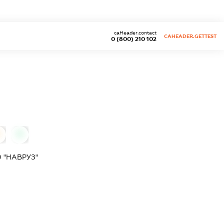
caHeader.contact
CAHEADER.GETTEST
0 (800) 210 102
0
 "НАВРУЗ"