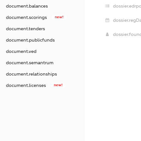
document.balances
dossier.edrpo
document.scorings
new!
dossier.regDa
document.tenders
dossier.fou
document.publicfunds
document.ved
document.semantrum
document.relationships
document.licenses
new!