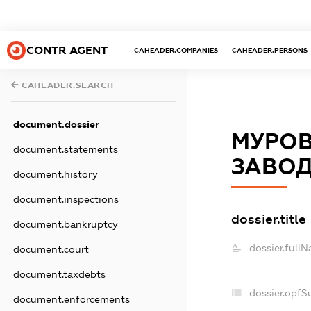
CONTR AGENT
CAHEADER.COMPANIES
CAHEADER.PERSONS
CAHEADER.SEARCH
document.dossier
МУРОВ
document.statements
ЗАВО
document.history
document.inspections
dossier.title
document.bankruptcy
dossier.full
document.court
document.taxdebts
dossier.opfS
document.enforcements