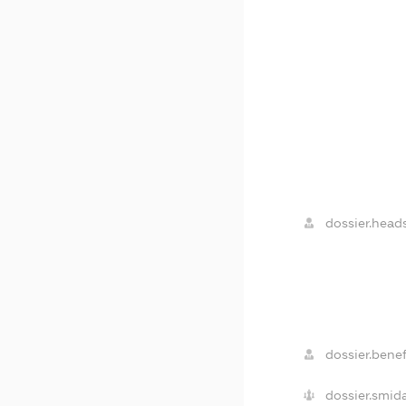
dossier.heads
dossier.benef
dossier.smida