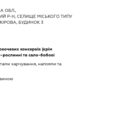
А ОБЛ.,
 Р-Н, СЕЛИЩЕ МІСЬКОГО ТИПУ
.КІРОВА, БУДИНОК 3
вочевих консервів (крім
о-рослинні та сало-бобові
тами харчування, напоями та
евиною