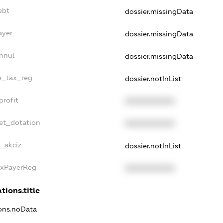
ebt
dossier.missingData
ayer
dossier.missingData
nnul
dossier.missingData
le_tax_reg
dossier.notInList
profit
XXXXXXXXXX
et_dotation
XXXXXXXXXX
e_akciz
dossier.notInList
axPayerReg
XXXXXXXXXX
tions.title
ions.noData