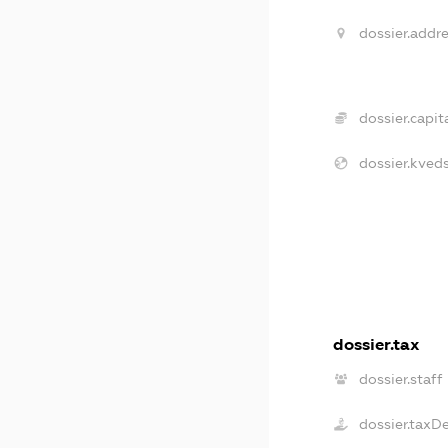
dossier.addre
dossier.capita
dossier.kveds
dossier.tax
dossier.staff
dossier.taxD