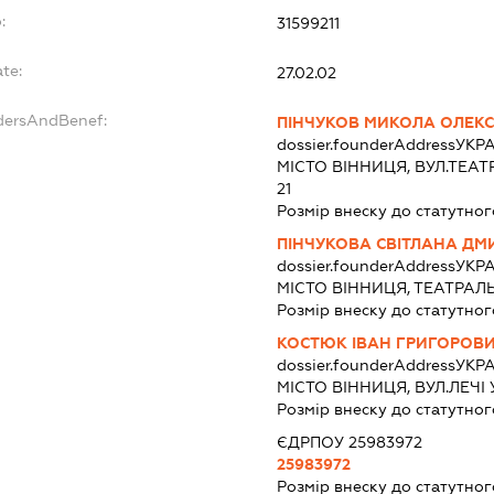
:
31599211
te:
27.02.02
ndersAndBenef:
ПІНЧУКОВ МИКОЛА ОЛЕК
dossier.founderAddress
УКРА
МІСТО ВІННИЦЯ, ВУЛ.ТЕАТ
21
Розмір внеску до статутног
ПІНЧУКОВА СВІТЛАНА ДМ
dossier.founderAddress
УКРА
МІСТО ВІННИЦЯ, ТЕАТРАЛЬ
Розмір внеску до статутног
КОСТЮК ІВАН ГРИГОРОВ
dossier.founderAddress
УКРА
МІСТО ВІННИЦЯ, ВУЛ.ЛЕЧІ
Розмір внеску до статутног
ЄДРПОУ 25983972
25983972
Розмір внеску до статутног