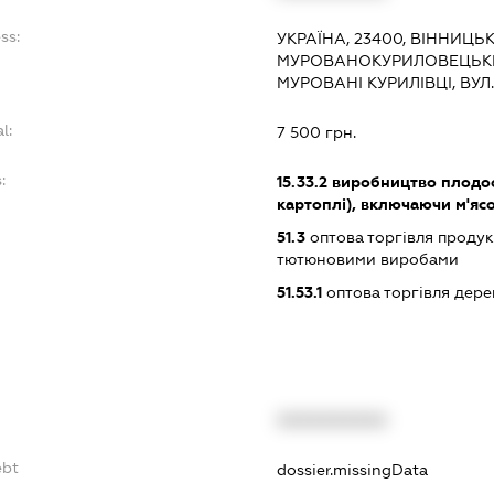
ss:
УКРАЇНА, 23400, ВІННИЦЬК
МУРОВАНОКУРИЛОВЕЦЬКИЙ
МУРОВАНІ КУРИЛІВЦІ, ВУЛ
l:
7 500 грн.
:
15.33.2
виробництво плодоо
картоплі), включаючи м'яс
51.3
оптова торгівля продук
тютюновими виробами
51.53.1
оптова торгівля дер
XXXXXXXXXX
ebt
dossier.missingData