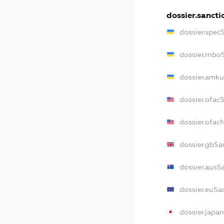
dossier.sancti
dossier.spec
dossier.rnbo
dossier.amku
dossier.ofac
dossier.ofa
dossier.gbSa
dossier.ausS
dossier.euSa
dossier.japa