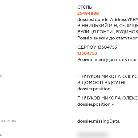
СТЄПЬ
25494888
dossier.founderAddress
УКРА
ВІННИЦЬКИЙ Р-Н, СЕЛИЩ
ВУЛИЦЯ ГОНТИ , БУДИНОК
Розмір внеску до статутног
ЄДРПОУ 13304753
13304753
Розмір внеску до статутног
:
ПІНЧУКОВ МИКОЛА ОЛЕК
ВІДОМОСТІ ВІДСУТНІ
dossier.position -
ПІНЧУКОВ МИКОЛА ОЛЕК
dossier.position -
iciaries:
dossier.missingData
:
XXXXXXXXXX