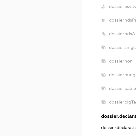
dossier.esvD
dossier.ndsP
dossier.ndsA
dossier.sing
dossier.non_
dossier.budg
dossier.paln
dossier.bigT
dossier.declara
dossier.declarat