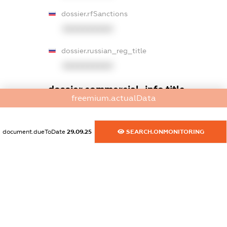
dossier.rfSanctions
XXXXXXXXXX
dossier.russian_reg_title
XXXXXXXXXX
dossier.commercial_info.title
freemium.actualData
dossier.commercial_info.postal_address
XXXXXXXXXX
document.dueToDate
29.09.25
SEARCH.ONMONITORING
dossier.commercial_info.phone
XXXXXXXXXX
dossier.commercial_info.fax
XXXXXXXXXX
dossier.commercial_info.email