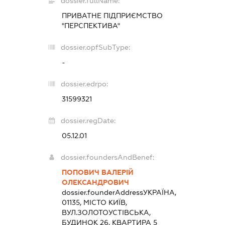
dossier.fullName:
ПРИВАТНЕ ПІДПРИЄМСТВО
"ПЕРСПЕКТИВА"
dossier.opfSubType:
-
dossier.edrpo:
31599321
dossier.regDate:
05.12.01
dossier.foundersAndBenef:
ПОПОВИЧ ВАЛЕРІЙ
ОЛЕКСАНДРОВИЧ
dossier.founderAddress
УКРАЇНА,
01135, МІСТО КИЇВ,
ВУЛ.ЗОЛОТОУСТІВСЬКА,
БУДИНОК 26, КВАРТИРА 5