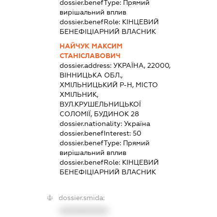
dossier.benefType:
Прямий
вирішальний вплив
dossier.benefRole:
КІНЦЕВИЙ
БЕНЕФІЦІАРНИЙ ВЛАСНИК
НАЙЧУК МАКСИМ
СТАНІСЛАВОВИЧ
dossier.address:
УКРАЇНА, 22000,
ВІННИЦЬКА ОБЛ.,
ХМІЛЬНИЦЬКИЙ Р-Н, МІСТО
ХМІЛЬНИК,
ВУЛ.КРУШЕЛЬНИЦЬКОЇ
СОЛОМІЇ, БУДИНОК 28
dossier.nationality:
Україна
dossier.benefInterest:
50
dossier.benefType:
Прямий
вирішальний вплив
dossier.benefRole:
КІНЦЕВИЙ
БЕНЕФІЦІАРНИЙ ВЛАСНИК
dossier.smida:
XXXXXXXXXX