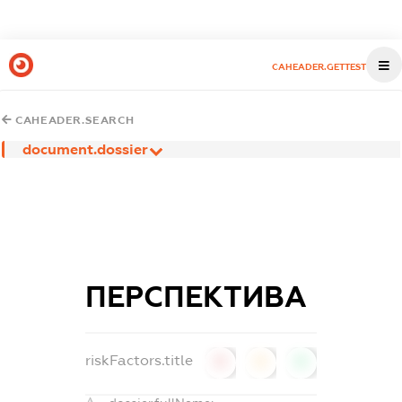
CAHEADER.GETTEST
CAHEADER.SEARCH
document.dossier
ПЕРСПЕКТИВА
riskFactors.title
0
0
0