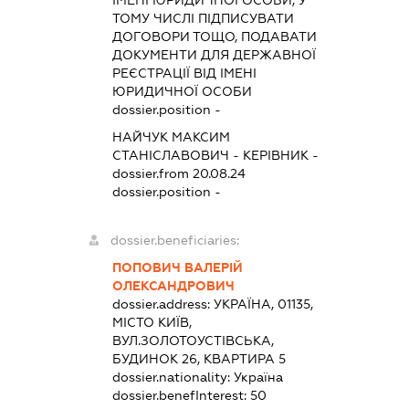
ІМЕНІ ЮРИДИЧНОЇ ОСОБИ, У
ТОМУ ЧИСЛІ ПІДПИСУВАТИ
ДОГОВОРИ ТОЩО, ПОДАВАТИ
ДОКУМЕНТИ ДЛЯ ДЕРЖАВНОЇ
РЕЄСТРАЦІЇ ВІД ІМЕНІ
ЮРИДИЧНОЇ ОСОБИ
dossier.position -
НАЙЧУК МАКСИМ
СТАНІСЛАВОВИЧ
-
КЕРІВНИК
-
dossier.from 20.08.24
dossier.position -
dossier.beneficiaries:
ПОПОВИЧ ВАЛЕРІЙ
ОЛЕКСАНДРОВИЧ
dossier.address:
УКРАЇНА, 01135,
МІСТО КИЇВ,
ВУЛ.ЗОЛОТОУСТІВСЬКА,
БУДИНОК 26, КВАРТИРА 5
dossier.nationality:
Україна
dossier.benefInterest:
50