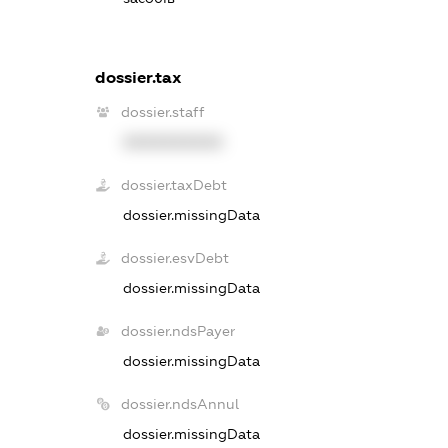
dossier.tax
dossier.staff
XXXXXXXXXX
dossier.taxDebt
dossier.missingData
dossier.esvDebt
dossier.missingData
dossier.ndsPayer
dossier.missingData
dossier.ndsAnnul
dossier.missingData