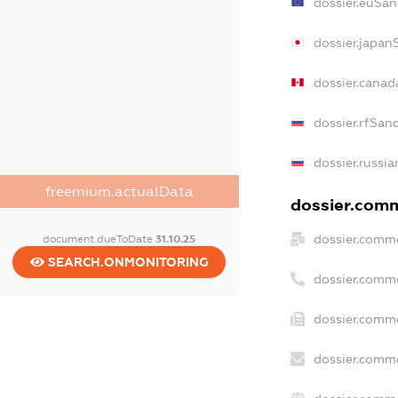
dossier.euSan
dossier.japan
dossier.canad
dossier.rfSan
dossier.russia
freemium.actualData
dossier.comm
dossier.comme
document.dueToDate
31.10.25
SEARCH.ONMONITORING
dossier.comm
dossier.comme
dossier.comme