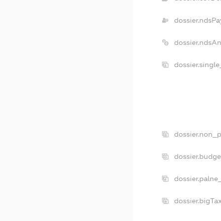
dossier.ndsPa
dossier.ndsA
dossier.singl
dossier.non_p
dossier.budg
dossier.palne
dossier.bigT