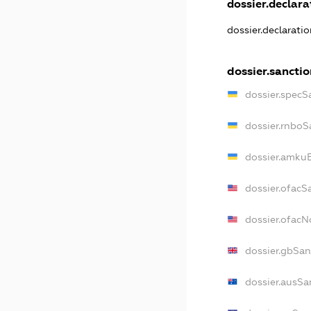
dossier.declarat
dossier.declarati
dossier.sanctio
dossier.specS
dossier.rnboS
dossier.amkuB
dossier.ofacS
dossier.ofac
dossier.gbSan
dossier.ausSa