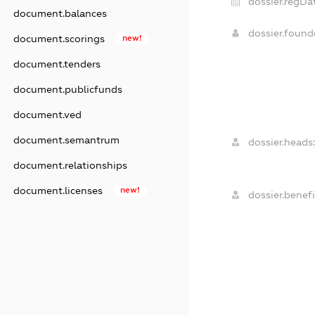
dossier.regDa
document.balances
dossier.foun
document.scorings
new!
document.tenders
document.publicfunds
document.ved
document.semantrum
dossier.heads:
document.relationships
document.licenses
new!
dossier.benefi