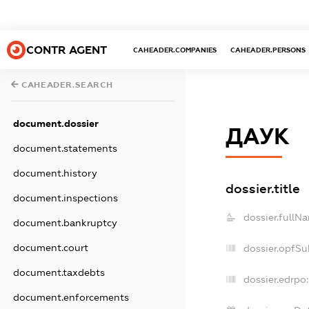
CONTR AGENT
CAHEADER.COMPANIES
CAHEADER.PERSONS
CAHEADER.SEARCH
document.dossier
ДАУК
document.statements
document.history
dossier.title
document.inspections
dossier.fullN
document.bankruptcy
document.court
dossier.opfSu
document.taxdebts
dossier.edrpo:
document.enforcements