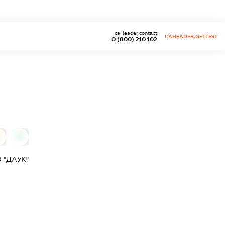
caHeader.contact
CAHEADER.GETTEST
0 (800) 210 102
0
0
 "ДАУК"