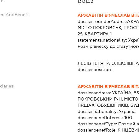
te:
13.01.02
dersAndBenef:
АРЖАВІТІН В'ЯЧЕСЛАВ ВІ
dossier.founderAddress
УКРА
МІСТО ПОКРОВСЬК, ПРОС
25, КВАРТИРА 1
statements.nationality:
Укра
Розмір внеску до статутног
ЛЕСІВ ТЕТЯНА ОЛЕКСІЇВНА
dossier.position -
ciaries:
АРЖАВІТІН В'ЯЧЕСЛАВ ВІ
dossier.address:
УКРАЇНА, 8
ПОКРОВСЬКИЙ Р-Н, МІСТО
ПР.ШАХТОБУДІВНИКІВ, БУД
dossier.nationality:
Україна
dossier.benefInterest:
100
dossier.benefType:
Прямий в
dossier.benefRole:
КІНЦЕВИ