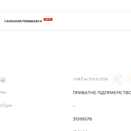
BETA
CAHEADER.PERSSEARCH
riskFactors.title
0
ame:
ПРИВАТНЕ ПІДПРИЄМСТВО
bType:
-
31599578