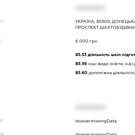
XXXXXXXXXX
s:
УКРАЇНА, 85300, ДОНЕЦЬК
ПРОСПЕКТ ШАХТОБУДІВНИК
:
6 000 грн.
85.53
діяльність шкіл підго
85.59
інші види освіти, н.в.і.у
85.60
допоміжна діяльність 
XXXXXXXXXX
bt
dossier.missingData
bt
dossier.missingData