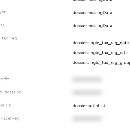
yer
dossier.missingData
nnul
dossier.missingData
e_tax_reg
dossier.single_tax_reg_date -
dossier.single_tax_reg_rate 
dossier.single_tax_reg_grou
rofit
XXXXXXXXXX
et_dotation
XXXXXXXXXX
_akciz
dossier.notInList
axPayerReg
XXXXXXXXXX