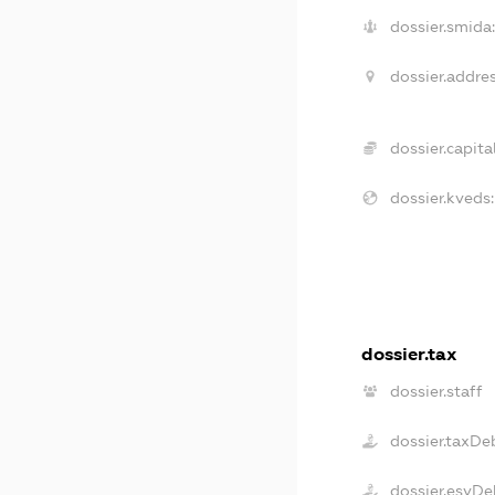
dossier.smida:
dossier.addres
dossier.capital
dossier.kveds:
dossier.tax
dossier.staff
dossier.taxDe
dossier.esvDe