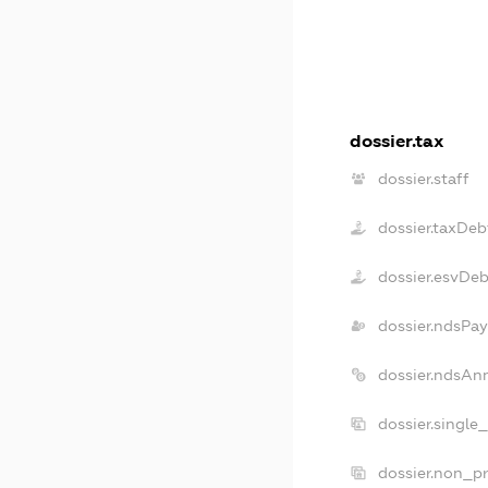
dossier.tax
dossier.staff
dossier.taxDeb
dossier.esvDe
dossier.ndsPay
dossier.ndsAn
dossier.single
dossier.non_pr