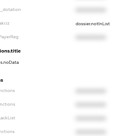
t_dotation
XXXXXXXXXX
akciz
dossier.notInList
xPayerReg
XXXXXXXXXX
ions.title
ns.noData
ns
nctions
XXXXXXXXXX
anctions
XXXXXXXXXX
lackList
XXXXXXXXXX
nctions
XXXXXXXXXX