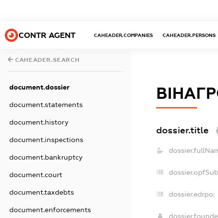
CONTR AGENT
CAHEADER.COMPANIES
CAHEADER.PERSONS
CAHEADER.SEARCH
document.dossier
ВІНАГ
document.statements
document.history
dossier.title
document.inspections
dossier.fullNa
document.bankruptcy
dossier.opfSu
document.court
document.taxdebts
dossier.edrpo:
document.enforcements
dossier.found