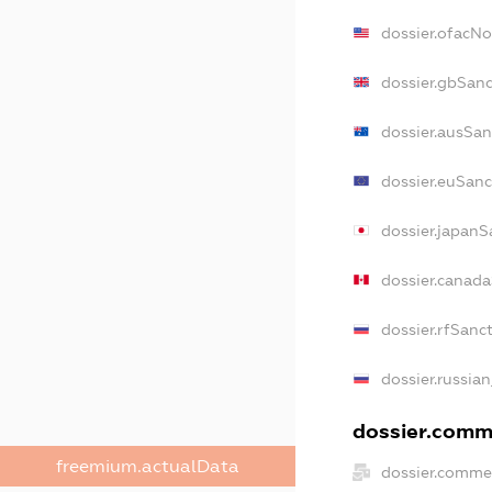
dossier.ofacN
dossier.gbSan
dossier.ausSan
dossier.euSanc
dossier.japanS
dossier.canad
dossier.rfSanc
dossier.russia
dossier.comme
freemium.actualData
dossier.comme