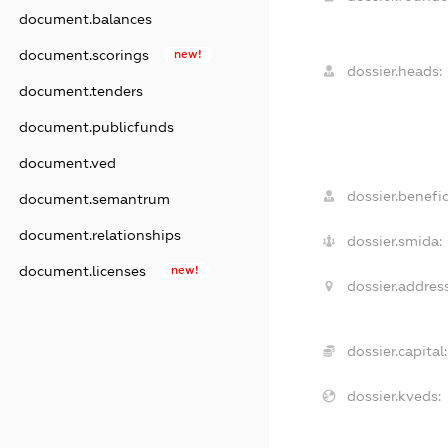
document.balances
document.scorings
new!
dossier.heads:
document.tenders
document.publicfunds
document.ved
dossier.benefic
document.semantrum
document.relationships
dossier.smida:
document.licenses
new!
dossier.address
dossier.capital:
dossier.kveds: