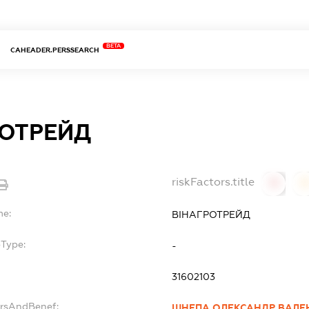
BETA
CAHEADER.PERSSEARCH
РОТРЕЙД
riskFactors.title
0
0
me:
ВІНАГРОТРЕЙД
bType:
-
31602103
ersAndBenef:
ШНЕПА ОЛЕКСАНДР ВАЛ