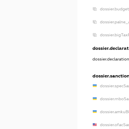
dossier.budge
dossier.palne_
dossier.bigTa
dossier.declarat
dossier.declaratio
dossier.sanctio
dossier.specSa
dossier.rnboS
dossier.amkuB
dossier.ofacSa