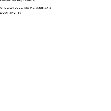
ютюновими виробами
еспеціалізованих магазинах з
асортименту