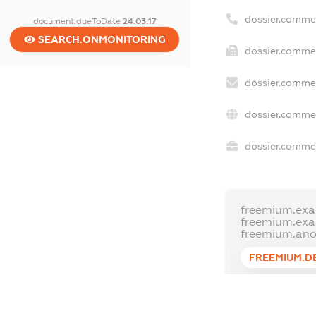
dossier.comme
document.dueToDate
24.03.17
SEARCH.ONMONITORING
dossier.commer
dossier.commer
dossier.commer
dossier.commer
freemium.exa
freemium.ex
freemium.an
FREEMIUM.D