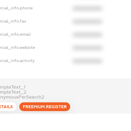
rcial_info.phone
XXXXXXXXXX
cial_info.fax
XXXXXXXXXX
cial_info.email
XXXXXXXXXX
cial_info.website
XXXXXXXXXX
cial_info.activity
XXXXXXXXXX
mpleText_1
ampleText_2
onymousPerSearch2
ETAILS
FREEMIUM.REGISTER