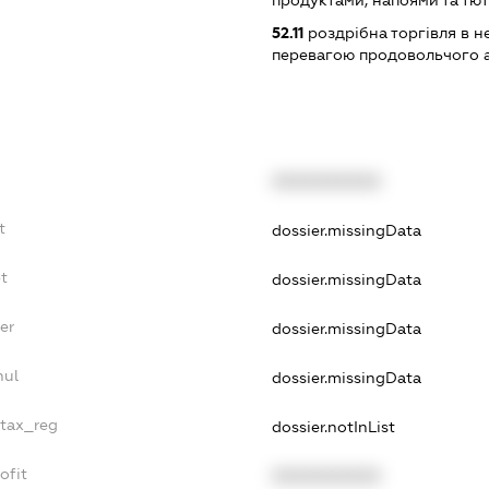
продуктами, напоями та т
52.11
роздрібна торгівля в н
перевагою продовольчого 
XXXXXXXXXX
t
dossier.missingData
bt
dossier.missingData
er
dossier.missingData
nul
dossier.missingData
_tax_reg
dossier.notInList
ofit
XXXXXXXXXX