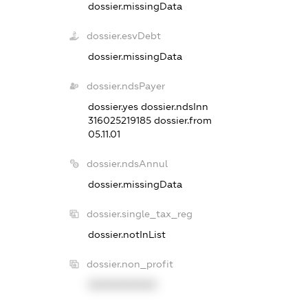
dossier.missingData
dossier.esvDebt
dossier.missingData
dossier.ndsPayer
dossier.yes
dossier.ndsInn
316025219185
dossier.from
05.11.01
dossier.ndsAnnul
dossier.missingData
dossier.single_tax_reg
dossier.notInList
dossier.non_profit
XXXXXXXXXX