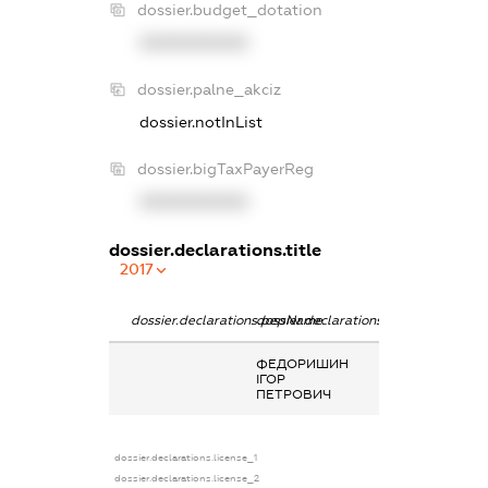
dossier.budget_dotation
XXXXXXXXXX
dossier.palne_akciz
dossier.notInList
dossier.bigTaxPayerReg
XXXXXXXXXX
dossier.declarations.title
2017
dossier.declarations.pepName
dossier.declarations.personName
dossier.declarat
ФЕДОРИШИН
-
ІГОР
ПЕТРОВИЧ
dossier.declarations.license_1
dossier.declarations.license_2