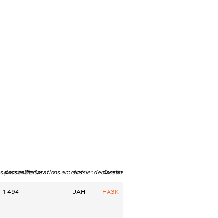
ns.personStatus
dossier.declarations.amount
dossier.declarations.currency
dossier.declarations.source
1 494
UAH
НАЗК