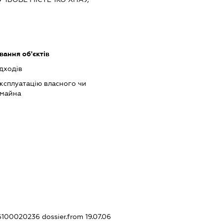
ання об'єктів
дходів
ксплуатацію власного чи
 майна
316100020236
dossier.from 19.07.06