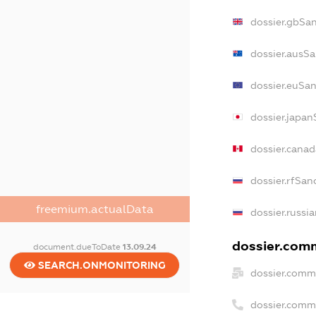
dossier.gbSa
dossier.ausSa
dossier.euSan
dossier.japan
dossier.cana
dossier.rfSan
freemium.actualData
dossier.russi
dossier.comm
document.dueToDate
13.09.24
SEARCH.ONMONITORING
dossier.comm
dossier.comm