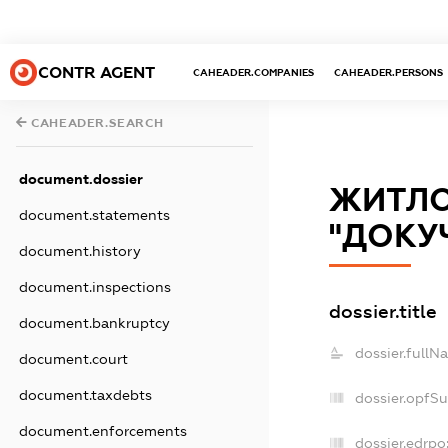
CONTR AGENT
CAHEADER.COMPANIES
CAHEADER.PERSONS
CAHEADER.SEARCH
document.dossier
ЖИТЛО
document.statements
"ДОКУ
document.history
document.inspections
dossier.title
document.bankruptcy
dossier.fullN
document.court
document.taxdebts
dossier.opfS
document.enforcements
dossier.edrpo