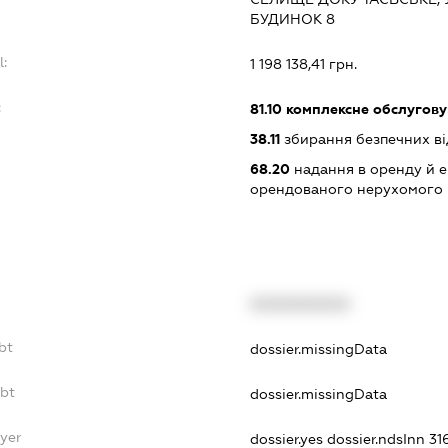
БУДИНОК 8
l:
1 198 138,41 грн.
:
81.10
комплексне обслуговув
38.11
збирання безпечних ві
68.20
надання в оренду й е
орендованого нерухомого
XXXXXXXXXX
bt
dossier.missingData
ebt
dossier.missingData
yer
dossier.yes
dossier.ndsInn 