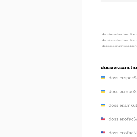
dossier.declarations.licen
dossier.declarations.lice
dossier.declarations.lice
dossier.sancti
dossier.specS
dossier.rnbo
dossier.amku
dossier.ofacS
dossier.ofac