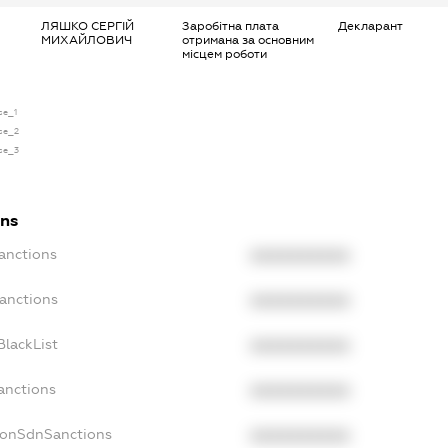
ЛЯШКО СЕРГІЙ
Заробітна плата
Декларант
МИХАЙЛОВИЧ
отримана за основним
місцем роботи
se_1
nse_2
nse_3
ons
anctions
XXXXXXXXXX
Sanctions
XXXXXXXXXX
BlackList
XXXXXXXXXX
anctions
XXXXXXXXXX
NonSdnSanctions
XXXXXXXXXX