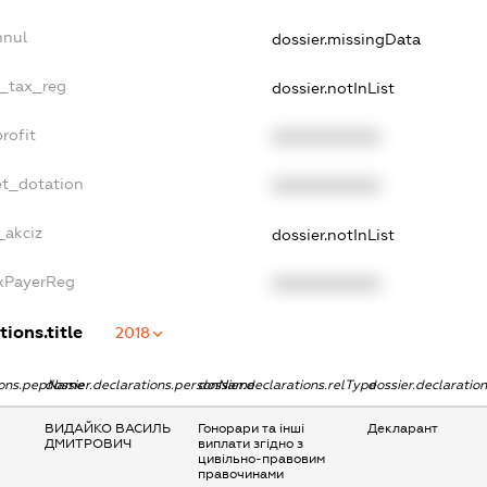
nnul
dossier.missingData
e_tax_reg
dossier.notInList
rofit
XXXXXXXXXX
et_dotation
XXXXXXXXXX
_akciz
dossier.notInList
axPayerReg
XXXXXXXXXX
tions.title
2018
tions.pepName
dossier.declarations.personName
dossier.declarations.relType
dossier.declaratio
ВИДАЙКО ВАСИЛЬ
Гонорари та інші
Декларант
ДМИТРОВИЧ
виплати згідно з
цивільно-правовим
правочинами