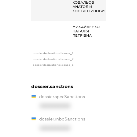
КОВАЛЬОВ
Кінцевий
АНАТОЛІЙ
бенефіціарний
КОСТЯНТИНОВИЧ
власник
(контролер)
МИХАЙЛЕНКО
Дохід від надан
НАТАЛІЯ
майна в оренду
ПЕТРІВНА
dossier.declarations.license_1
dossier.declarations.license_2
dossier.declarations.license_3
dossier.sanctions
dossier.specSanctions
XXXXXXXXXX
dossier.rnboSanctions
XXXXXXXXXX