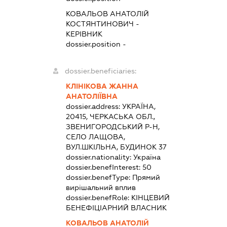
КОВАЛЬОВ АНАТОЛІЙ
КОСТЯНТИНОВИЧ
-
КЕРІВНИК
dossier.position -
dossier.beneficiaries:
КЛІНІКОВА ЖАННА
АНАТОЛІЇВНА
dossier.address:
УКРАЇНА,
20415, ЧЕРКАСЬКА ОБЛ.,
ЗВЕНИГОРОДСЬКИЙ Р-Н,
СЕЛО ЛАЩОВА,
ВУЛ.ШКІЛЬНА, БУДИНОК 37
dossier.nationality:
Україна
dossier.benefInterest:
50
dossier.benefType:
Прямий
вирішальний вплив
dossier.benefRole:
КІНЦЕВИЙ
БЕНЕФІЦІАРНИЙ ВЛАСНИК
КОВАЛЬОВ АНАТОЛІЙ