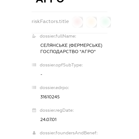
riskFactors.title
0
0
0
dossier.fullName:
СЕЛЯНСЬКЕ (ФЕРМЕРСЬКЕ)
ГОСПОДАРСТВО "АГРО"
dossier.opfSubType:
-
dossier.edrpo:
31610245
dossier.regDate:
24.07.01
dossier.foundersAndBenef: