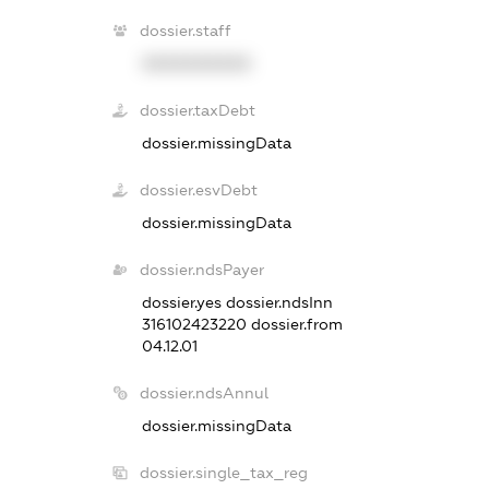
dossier.staff
XXXXXXXXXX
dossier.taxDebt
dossier.missingData
dossier.esvDebt
dossier.missingData
dossier.ndsPayer
dossier.yes
dossier.ndsInn
316102423220
dossier.from
04.12.01
dossier.ndsAnnul
dossier.missingData
dossier.single_tax_reg