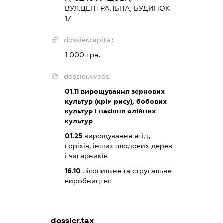
ВУЛ.ЦЕНТРАЛЬНА, БУДИНОК
17
dossier.capital:
1 000 грн.
dossier.kveds:
01.11
вирощування зернових
культур (крім рису), бобових
культур і насіння олійних
культур
01.25
вирощування ягід,
горіхів, інших плодових дерев
і чагарників
16.10
лісопильне та стругальне
виробництво
dossier.tax