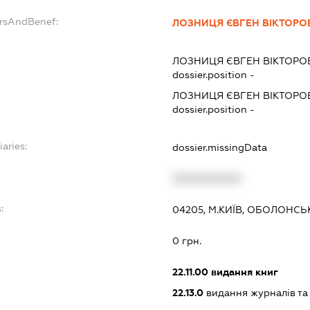
ersAndBenef:
ЛОЗНИЦЯ ЄВГЕН ВІКТОРО
ЛОЗНИЦЯ ЄВГЕН ВІКТОРО
dossier.position -
ЛОЗНИЦЯ ЄВГЕН ВІКТОРО
dossier.position -
iaries:
dossier.missingData
XXXXXXXXXX
:
04205, М.КИЇВ, ОБОЛОНСЬК
0 грн.
22.11.00
видання книг
22.13.0
видання журналів та