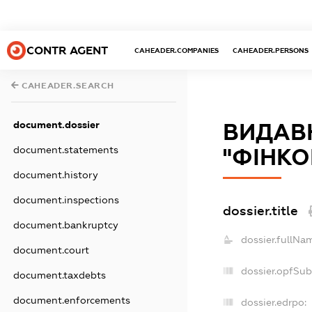
CONTR AGENT
CAHEADER.COMPANIES
CAHEADER.PERSONS
CAHEADER.SEARCH
document.dossier
ВИДАВ
document.statements
"ФІНКО
document.history
document.inspections
dossier.title
document.bankruptcy
dossier.fullNa
document.court
dossier.opfSub
document.taxdebts
document.enforcements
dossier.edrpo: