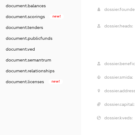
document.balances
dossier.found
document.scorings
new!
dossier.heads:
document.tenders
document.publicfunds
document.ved
document.semantrum
dossier.benefic
document.relationships
dossier.smida:
document.licenses
new!
dossier.address
dossier.capital:
dossier.kveds: