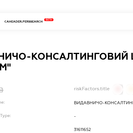
BETA
CAHEADER.PERSSEARCH
НИЧО-КОНСАЛТИНГОВИЙ 
М"
riskFactors.title
0
0
me:
ВИДАВНИЧО-КОНСАЛТИНГ
Type:
-
31611652