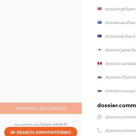
dossier.gbSanc
dossier.ausSan
dossier.euSanc
dossier.japanS
dossier.canad
dossier.rfSanc
dossier.russian
dossier.comme
freemium.actualData
dossier.commer
document.dueToDate
24.03.17
dossier.comme
SEARCH.ONMONITORING