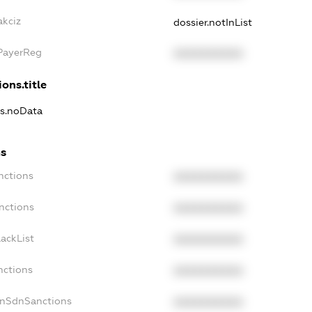
akciz
dossier.notInList
xPayerReg
XXXXXXXXXX
ons.title
ns.noData
ns
nctions
XXXXXXXXXX
nctions
XXXXXXXXXX
ackList
XXXXXXXXXX
nctions
XXXXXXXXXX
onSdnSanctions
XXXXXXXXXX