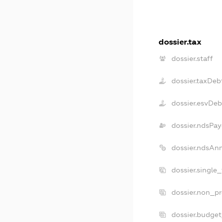
dossier.tax
dossier.staff
dossier.taxDeb
dossier.esvDeb
dossier.ndsPay
dossier.ndsAn
dossier.single
dossier.non_pr
dossier.budge