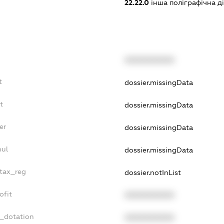
22.22.0
інша поліграфічна ді
XXXXXXXXXX
t
dossier.missingData
t
dossier.missingData
er
dossier.missingData
nul
dossier.missingData
_tax_reg
dossier.notInList
ofit
XXXXXXXXXX
t_dotation
XXXXXXXXXX