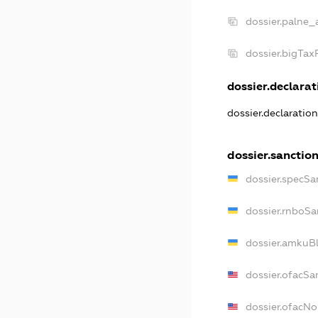
dossier.palne_
dossier.bigTa
dossier.declarati
dossier.declaratio
dossier.sanctio
dossier.specSa
dossier.rnboSa
dossier.amkuBl
dossier.ofacSa
dossier.ofacN