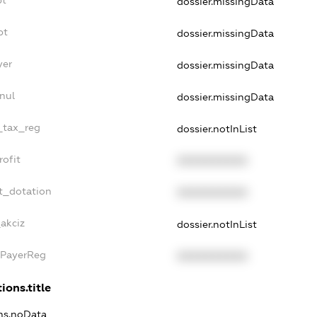
dossier.missingData
bt
dossier.missingData
yer
dossier.missingData
nul
dossier.missingData
e_tax_reg
dossier.notInList
rofit
XXXXXXXXXX
t_dotation
XXXXXXXXXX
_akciz
dossier.notInList
xPayerReg
XXXXXXXXXX
ions.title
ons.noData