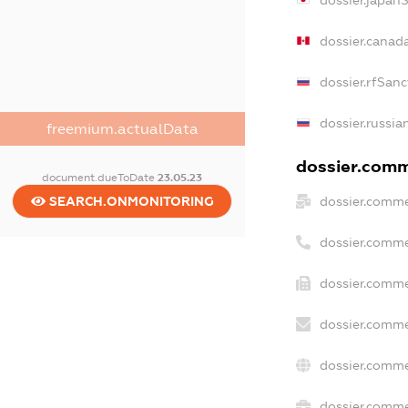
dossier.japan
dossier.canad
dossier.rfSanc
dossier.russia
freemium.actualData
dossier.comme
document.dueToDate
23.05.23
dossier.comme
SEARCH.ONMONITORING
dossier.comme
dossier.comme
dossier.comme
dossier.comme
dossier.commer