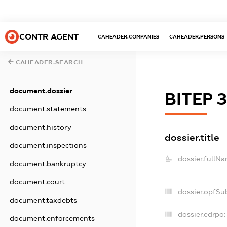
CONTR AGENT
CAHEADER.COMPANIES
CAHEADER.PERSONS
CAHEADER.SEARCH
document.dossier
ВІТЕР 
document.statements
document.history
dossier.title
document.inspections
dossier.fullNa
document.bankruptcy
document.court
dossier.opfSu
document.taxdebts
dossier.edrpo:
document.enforcements