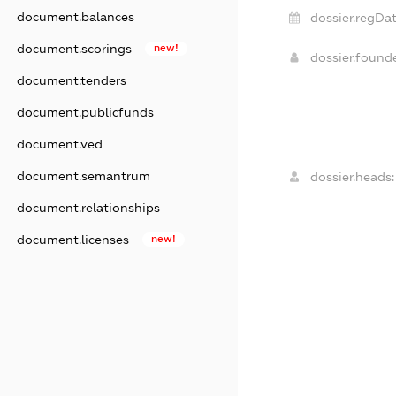
document.balances
dossier.regDat
document.scorings
new!
dossier.found
document.tenders
document.publicfunds
document.ved
document.semantrum
dossier.heads:
document.relationships
document.licenses
new!