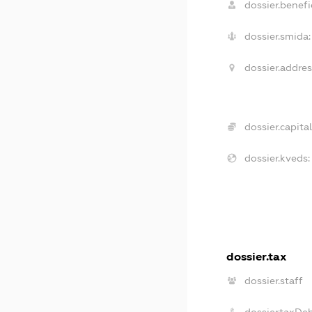
dossier.benefic
dossier.smida:
dossier.addres
dossier.capital
dossier.kveds:
dossier.tax
dossier.staff
dossier.taxDe