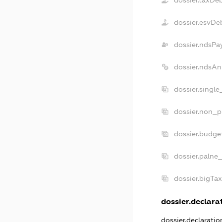
dossier.esvDe
dossier.ndsPa
dossier.ndsAn
dossier.singl
dossier.non_p
dossier.budge
dossier.palne
dossier.bigTa
dossier.declarat
dossier.declarati