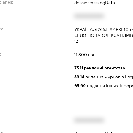
iaries:
dossier.missingData
XXXXXXXXXX
s:
УКРАЇНА, 62653, ХАРКІВС
СЕЛО НОВА ОЛЕКСАНДРІВ
12
:
11 800 грн.
73.11
рекламні агентства
58.14
видання журналів і п
63.99
надання інших інформац
XXXXXXXXXX
bt