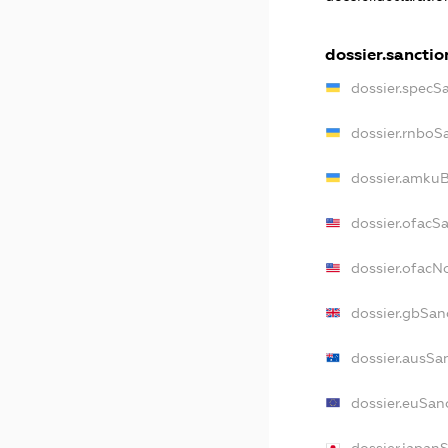
dossier.sanctio
dossier.specS
dossier.rnboS
dossier.amkuB
dossier.ofacS
dossier.ofac
dossier.gbSan
dossier.ausSa
dossier.euSan