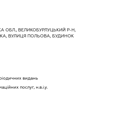
ЬКА ОБЛ., ВЕЛИКОБУРЛУЦЬКИЙ Р-Н,
КА, ВУЛИЦЯ ПОЛЬОВА, БУДИНОК
еріодичних видань
ійних послуг, н.в.і.у.