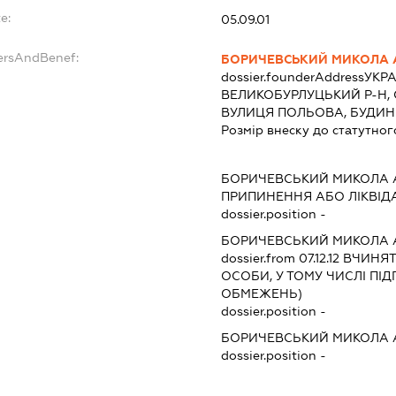
e:
05.09.01
ersAndBenef:
БОРИЧЕВСЬКИЙ МИКОЛА 
dossier.founderAddress
УКРА
ВЕЛИКОБУРЛУЦЬКИЙ Р-Н,
ВУЛИЦЯ ПОЛЬОВА, БУДИН
Розмір внеску до статутног
БОРИЧЕВСЬКИЙ МИКОЛА 
ПРИПИНЕННЯ АБО ЛІКВІД
dossier.position -
БОРИЧЕВСЬКИЙ МИКОЛА 
dossier.from 07.12.12
ВЧИНЯТИ
ОСОБИ, У ТОМУ ЧИСЛІ ПІ
ОБМЕЖЕНЬ)
dossier.position -
БОРИЧЕВСЬКИЙ МИКОЛА 
dossier.position -