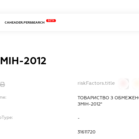
BETA
CAHEADER.PERSSEARCH
ЗМІН-2012
riskFactors.title
0
me:
ТОВАРИСТВО З ОБМЕЖЕНО
ЗМІН-2012"
bType:
-
31611720