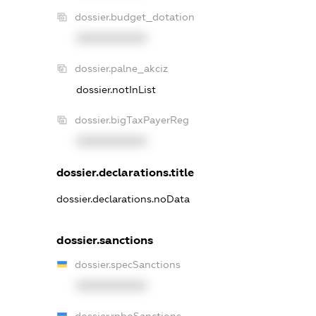
dossier.budget_dotation
XXXXXXXXXX
dossier.palne_akciz
dossier.notInList
dossier.bigTaxPayerReg
XXXXXXXXXX
dossier.declarations.title
dossier.declarations.noData
dossier.sanctions
dossier.specSanctions
XXXXXXXXXX
dossier.rnboSanctions