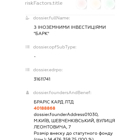
riskFactors.title
0
0
0
dossier.fullName:
З ІНОЗЕМНИМИ ІНВЕСТИЦІЯМИ
"БАРК"
dossier.opfSubType:
-
dossier.edrpo:
31611741
dossier.foundersAndBenef:
БРАРІС КАРД ЛТД
40188868
dossier.founderAddress
01030,
М.КИЇВ, ШЕВЧЕНКІВСЬКИЙ, ВУЛИЦЯ
ЛЕОНТОВИЧА, 7
Розмір внеску до статутного фонду
(грн.):
14 476 358,75
(100 %)