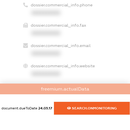
dossier.commercial_info.phone
XXXXXXXXXX
dossier.commercial_info.fax
XXXXXXXXXX
dossier.commercial_info.email
XXXXXXXXXX
dossier.commercial_info.website
XXXXXXXXXX
dossier.commercial_info.activity
freemium.actualData
XXXXXXXXXX
document.dueToDate
24.03.17
SEARCH.ONMONITORING
freemium.exampleText_1
freemium.exampleText_2
freemium.anonymousPerSearch2