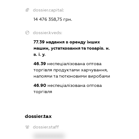
dossier.capital:
14 476 358,75 грн.
dossier.kveds:
77.39
надання в оренду інших
машин, устатковання та товарів. н.
в. і. у.
46.39
неспеціалізована оптова
торгівля продуктами харчування,
напоями та тютюновими виробами
46.90
неспеціалізована оптова
торгівля
dossier.tax
dossier.staff
XXXXXXXXXX