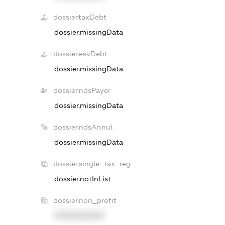
dossier.taxDebt
dossier.missingData
dossier.esvDebt
dossier.missingData
dossier.ndsPayer
dossier.missingData
dossier.ndsAnnul
dossier.missingData
dossier.single_tax_reg
dossier.notInList
dossier.non_profit
XXXXXXXXXX