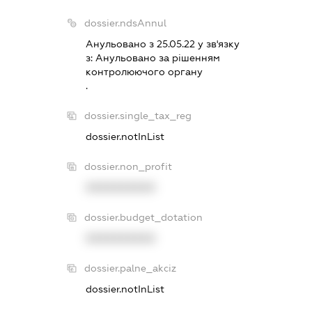
dossier.ndsAnnul
Анульовано з 25.05.22 у зв'язку
з:
Анульовано за рiшенням
контролюючого органу
.
dossier.single_tax_reg
dossier.notInList
dossier.non_profit
XXXXXXXXXX
dossier.budget_dotation
XXXXXXXXXX
dossier.palne_akciz
dossier.notInList