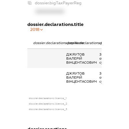
dossier.bigTaxPayerReg
XXXXXXXXXX
dossier.declarations.title
2018
dossier.declarations.pepName
dossier.declarations.personName
dossier.declarati
ДЖЯУТОВ
Заробітна плата
ВАЛЕРІЙ
отримана за
ВІНЦЕНТАСОВИЧ
сумісництвом
ДЖЯУТОВ
Заробітна плата
ВАЛЕРІЙ
отримана за
ВІНЦЕНТАСОВИЧ
сумісництвом
dossier.declarations.license_1
dossier.declarations.license_2
dossier.declarations.license_3