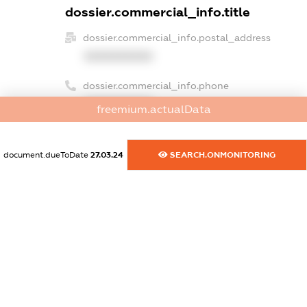
dossier.commercial_info.title
dossier.commercial_info.postal_address
XXXXXXXXXX
dossier.commercial_info.phone
XXXXXXXXXX
freemium.actualData
dossier.commercial_info.fax
XXXXXXXXXX
document.dueToDate
27.03.24
SEARCH.ONMONITORING
dossier.commercial_info.email
XXXXXXXXXX
dossier.commercial_info.website
XXXXXXXXXX
dossier.commercial_info.activity
XXXXXXXXXX