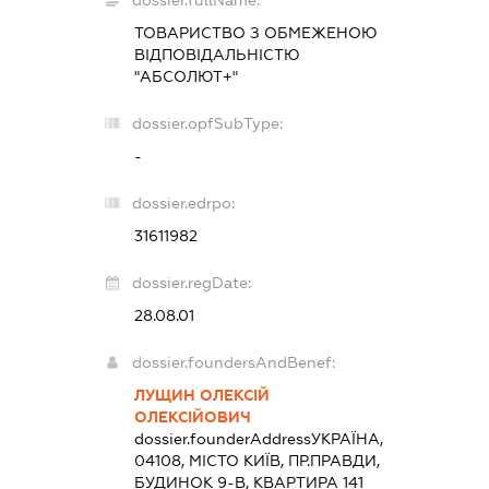
dossier.fullName:
ТОВАРИСТВО З ОБМЕЖЕНОЮ
ВІДПОВІДАЛЬНІСТЮ
"АБСОЛЮТ+"
dossier.opfSubType:
-
dossier.edrpo:
31611982
dossier.regDate:
28.08.01
dossier.foundersAndBenef:
ЛУЩИН ОЛЕКСІЙ
ОЛЕКСІЙОВИЧ
dossier.founderAddress
УКРАЇНА,
04108, МІСТО КИЇВ, ПР.ПРАВДИ,
БУДИНОК 9-В, КВАРТИРА 141