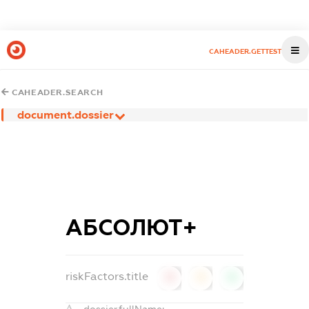
CAHEADER.GETTEST
CAHEADER.SEARCH
document.dossier
АБСОЛЮТ+
riskFactors.title
0
0
0