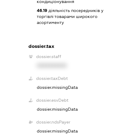
кондиціонування
46.19
діяльність посередників у
торгівлі товарами широкого
асортименту
dossier.tax
dossier.staff
XXXXXXXXXX
dossier.taxDebt
dossier.missingData
dossier.esvDebt
dossier.missingData
dossier.ndsPayer
dossier.missingData