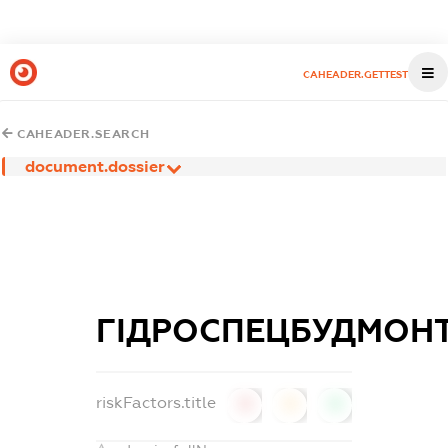
CAHEADER.GETTEST
CAHEADER.SEARCH
document.dossier
ГІДРОСПЕЦБУДМОН
riskFactors.title
0
0
0