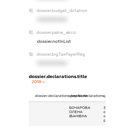
dossier.budget_dotation
XXXXXXXXXX
dossier.palne_akciz
dossier.notInList
dossier.bigTaxPayerReg
XXXXXXXXXX
dossier.declarations.title
2018
dossier.declarations.pepName
dossier.declarations.personName
dossier.declarati
БОЧАРОВА
Заробітна плата
ОЛЕНА
отримана за
ІВАНІВНА
основним місцем
роботи