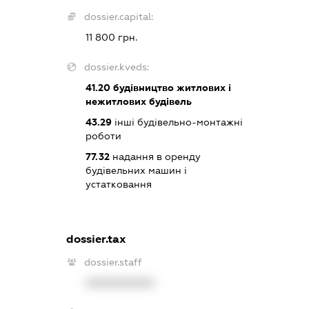
dossier.capital:
11 800 грн.
dossier.kveds:
41.20
будівництво житлових і
нежитлових будівель
43.29
інші будівельно-монтажні
роботи
77.32
надання в оренду
будівельних машин і
устатковання
dossier.tax
dossier.staff
XXXXXXXXXX