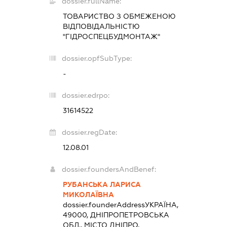
dossier.fullName:
ТОВАРИСТВО З ОБМЕЖЕНОЮ
ВІДПОВІДАЛЬНІСТЮ
"ГІДРОСПЕЦБУДМОНТАЖ"
dossier.opfSubType:
-
dossier.edrpo:
31614522
dossier.regDate:
12.08.01
dossier.foundersAndBenef:
РУБАНСЬКА ЛАРИСА
МИКОЛАЇВНА
dossier.founderAddress
УКРАЇНА,
49000, ДНІПРОПЕТРОВСЬКА
ОБЛ., МІСТО ДНІПРО,