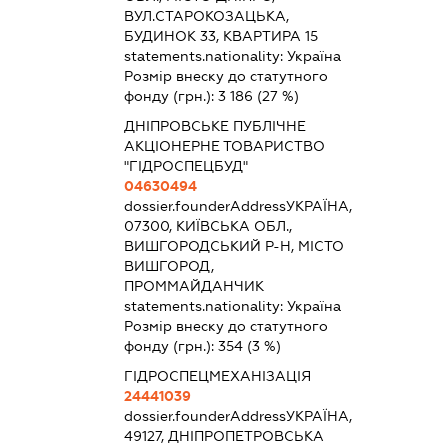
ВУЛ.СТАРОКОЗАЦЬКА,
БУДИНОК 33, КВАРТИРА 15
statements.nationality:
Україна
Розмір внеску до статутного
фонду (грн.):
3 186
(27 %)
ДНІПРОВСЬКЕ ПУБЛІЧНЕ
АКЦІОНЕРНЕ ТОВАРИСТВО
"ГІДРОСПЕЦБУД"
04630494
dossier.founderAddress
УКРАЇНА,
07300, КИЇВСЬКА ОБЛ.,
ВИШГОРОДСЬКИЙ Р-Н, МІСТО
ВИШГОРОД,
ПРОММАЙДАНЧИК
statements.nationality:
Україна
Розмір внеску до статутного
фонду (грн.):
354
(3 %)
ГІДРОСПЕЦМЕХАНІЗАЦІЯ
24441039
dossier.founderAddress
УКРАЇНА,
49127, ДНІПРОПЕТРОВСЬКА