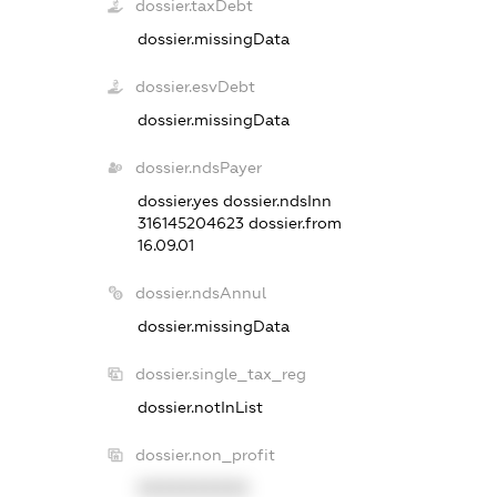
dossier.taxDebt
dossier.missingData
dossier.esvDebt
dossier.missingData
dossier.ndsPayer
dossier.yes
dossier.ndsInn
316145204623
dossier.from
16.09.01
dossier.ndsAnnul
dossier.missingData
dossier.single_tax_reg
dossier.notInList
dossier.non_profit
XXXXXXXXXX