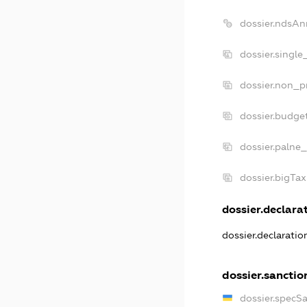
dossier.ndsAn
dossier.singl
dossier.non_p
dossier.budge
dossier.palne_
dossier.bigTa
dossier.declarat
dossier.declarati
dossier.sanctio
dossier.specS