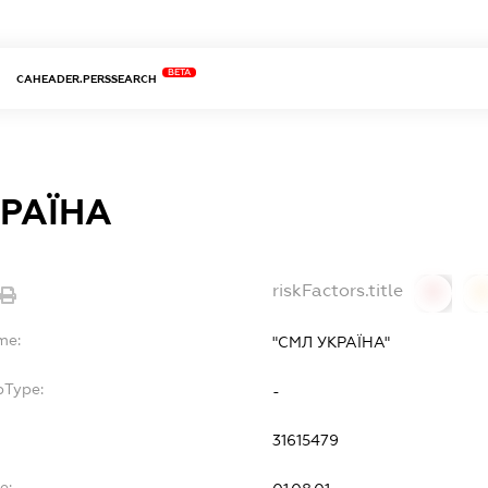
BETA
CAHEADER.PERSSEARCH
РАЇНА
riskFactors.title
0
0
me:
"СМЛ УКРАЇНА"
bType:
-
31615479
e: