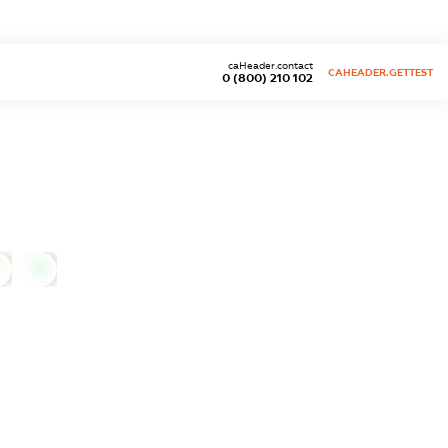
caHeader.contact
CAHEADER.GETTEST
0 (800) 210 102
0