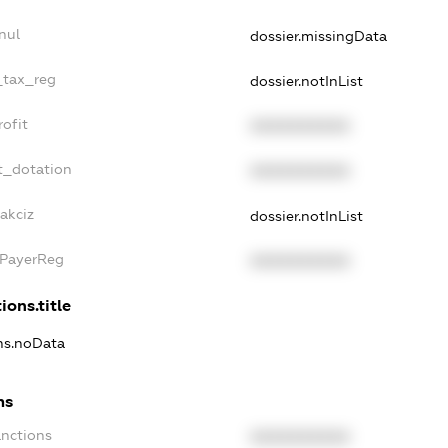
nul
dossier.missingData
e_tax_reg
dossier.notInList
rofit
XXXXXXXXXX
t_dotation
XXXXXXXXXX
akciz
dossier.notInList
xPayerReg
XXXXXXXXXX
ions.title
ons.noData
ns
anctions
XXXXXXXXXX