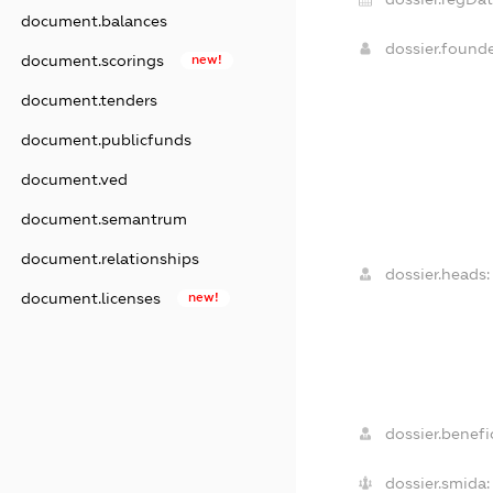
document.balances
dossier.found
document.scorings
new!
document.tenders
document.publicfunds
document.ved
document.semantrum
document.relationships
dossier.heads:
document.licenses
new!
dossier.benefic
dossier.smida: