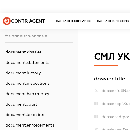
CONTR AGENT
CAHEADER.COMPANIES
CAHEADER.PERSONS
CAHEADER.SEARCH
document.dossier
СМЛ УК
document.statements
document.history
dossier.title
document.inspections
dossier.fullNa
document.bankruptcy
dossier.opfSu
document.court
document.taxdebts
dossier.edrpo:
document.enforcements
dossier.regDat