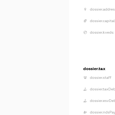
dossier.addres
dossier.capital
dossier.kveds:
dossier.tax
dossier.staff
dossier.taxDe
dossier.esvDe
dossier.ndsPa