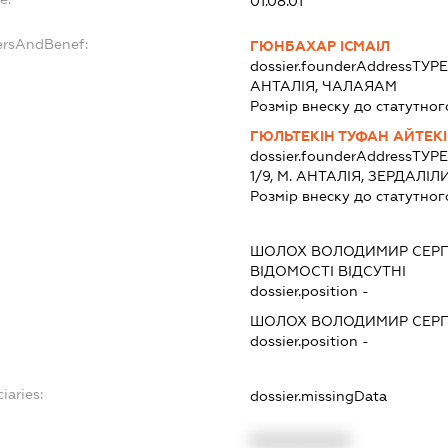
01.08.01
ersAndBenef:
ГЮНБАХАР ІСМАІЛ
dossier.founderAddress
ТУРЕЧ
АНТАЛІЯ, ЧАЛАЯАМ
Розмір внеску до статутног
ГЮЛЬТЕКІН ТУФАН АЙТЕК
dossier.founderAddress
ТУРЕ
1/9, М. АНТАЛІЯ, ЗЕРДАЛІЛ
Розмір внеску до статутног
ШОЛОХ ВОЛОДИМИР СЕРГ
ВІДОМОСТІ ВІДСУТНІ
dossier.position -
ШОЛОХ ВОЛОДИМИР СЕРГ
dossier.position -
iaries:
dossier.missingData
XXXXXXXXXX