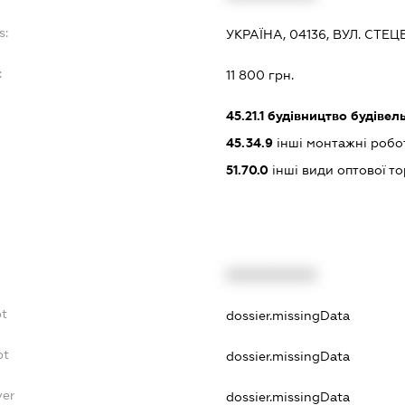
s:
УКРАЇНА, 04136, ВУЛ. СТЕЦЕ
:
11 800 грн.
45.21.1
будівництво будівел
45.34.9
інші монтажні робо
51.70.0
інші види оптової то
XXXXXXXXXX
bt
dossier.missingData
bt
dossier.missingData
yer
dossier.missingData