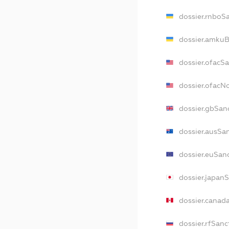
dossier.rnboS
dossier.amkuB
dossier.ofacS
dossier.ofac
dossier.gbSan
dossier.ausSa
dossier.euSan
dossier.japan
dossier.canad
dossier.rfSanc