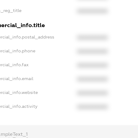
n_reg_title
XXXXXXXXXX
rcial_info.title
rcial_info.postal_address
XXXXXXXXXX
rcial_info.phone
XXXXXXXXXX
rcial_info.fax
XXXXXXXXXX
rcial_info.email
XXXXXXXXXX
rcial_info.website
XXXXXXXXXX
cial_info.activity
XXXXXXXXXX
ampleText_1