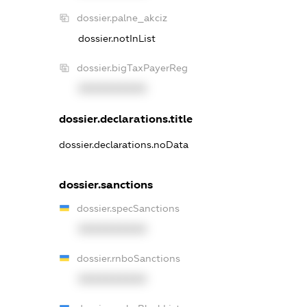
dossier.palne_akciz
dossier.notInList
dossier.bigTaxPayerReg
XXXXXXXXXX
dossier.declarations.title
dossier.declarations.noData
dossier.sanctions
dossier.specSanctions
XXXXXXXXXX
dossier.rnboSanctions
XXXXXXXXXX