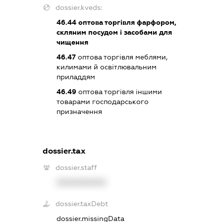
dossier.kveds:
46.44
оптова торгівля фарфором,
скляним посудом і засобами для
чищення
46.47
оптова торгівля меблями,
килимами й освітлювальним
приладдям
46.49
оптова торгівля іншими
товарами господарського
призначення
dossier.tax
dossier.staff
XXXXXXXXXX
dossier.taxDebt
dossier.missingData