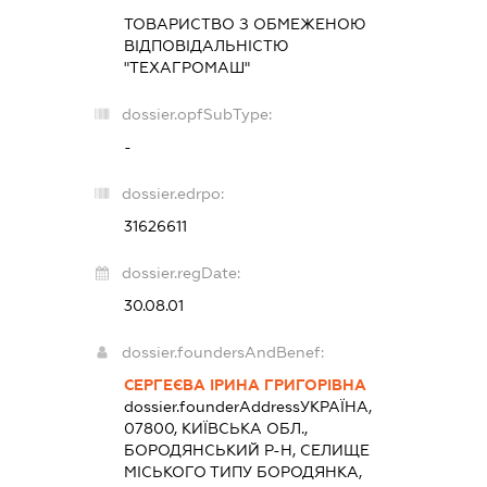
ТОВАРИСТВО З ОБМЕЖЕНОЮ
ВІДПОВІДАЛЬНІСТЮ
"ТЕХАГРОМАШ"
dossier.opfSubType:
-
dossier.edrpo:
31626611
dossier.regDate:
30.08.01
dossier.foundersAndBenef:
СЕРГЕЄВА ІРИНА ГРИГОРІВНА
dossier.founderAddress
УКРАЇНА,
07800, КИЇВСЬКА ОБЛ.,
БОРОДЯНСЬКИЙ Р-Н, СЕЛИЩЕ
МІСЬКОГО ТИПУ БОРОДЯНКА,