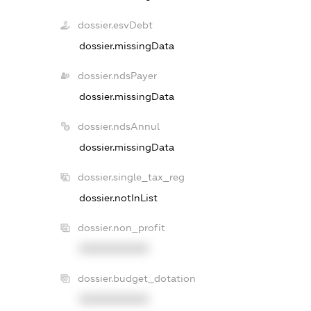
dossier.esvDebt
dossier.missingData
dossier.ndsPayer
dossier.missingData
dossier.ndsAnnul
dossier.missingData
dossier.single_tax_reg
dossier.notInList
dossier.non_profit
XXXXXXXXXX
dossier.budget_dotation
XXXXXXXXXX