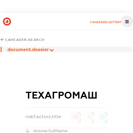
CAHEADER.GETTEST
CAHEADER.SEARCH
document.dossier
ТЕХАГРОМАШ
riskFactors.title
0
0
0
dossier.fullName: