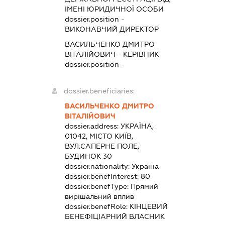
ІМЕНІ ЮРИДИЧНОЇ ОСОБИ
dossier.position -
ВИКОНАВЧИЙ ДИРЕКТОР
ВАСИЛЬЧЕНКО ДМИТРО
ВІТАЛІЙОВИЧ
-
КЕРІВНИК
dossier.position -
dossier.beneficiaries:
ВАСИЛЬЧЕНКО ДМИТРО
ВІТАЛІЙОВИЧ
dossier.address:
УКРАЇНА,
01042, МІСТО КИЇВ,
ВУЛ.САПЕРНЕ ПОЛЕ,
БУДИНОК 30
dossier.nationality:
Україна
dossier.benefInterest:
80
dossier.benefType:
Прямий
вирішальний вплив
dossier.benefRole:
КІНЦЕВИЙ
БЕНЕФІЦІАРНИЙ ВЛАСНИК