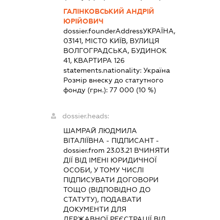
ГАЛІНКОВСЬКИЙ АНДРІЙ
ЮРІЙОВИЧ
dossier.founderAddress
УКРАЇНА,
03141, МІСТО КИЇВ, ВУЛИЦЯ
ВОЛГОГРАДСЬКА, БУДИНОК
41, КВАРТИРА 126
statements.nationality:
Україна
Розмір внеску до статутного
фонду (грн.):
77 000
(10 %)
dossier.heads:
ШАМРАЙ ЛЮДМИЛА
ВІТАЛІЇВНА
-
ПІДПИСАНТ
-
dossier.from 23.03.21
ВЧИНЯТИ
ДІЇ ВІД ІМЕНІ ЮРИДИЧНОЇ
ОСОБИ, У ТОМУ ЧИСЛІ
ПІДПИСУВАТИ ДОГОВОРИ
ТОЩО (ВІДПОВІДНО ДО
СТАТУТУ), ПОДАВАТИ
ДОКУМЕНТИ ДЛЯ
ДЕРЖАВНОЇ РЕЄСТРАЦІЇ ВІД