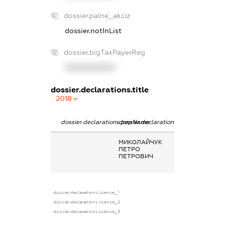
dossier.palne_akciz
dossier.notInList
dossier.bigTaxPayerReg
XXXXXXXXXX
dossier.declarations.title
2018
dossier.declarations.pepName
dossier.declarations.personName
dossier.declarat
МИКОЛАЙЧУК
Заробітна плат
ПЕТРО
отримана за
ПЕТРОВИЧ
основним місце
роботи
dossier.declarations.license_1
dossier.declarations.license_2
dossier.declarations.license_3