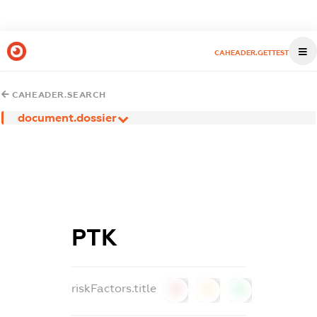
CAHEADER.GETTEST
CAHEADER.SEARCH
document.dossier
РТК
riskFactors.title
0
0
0