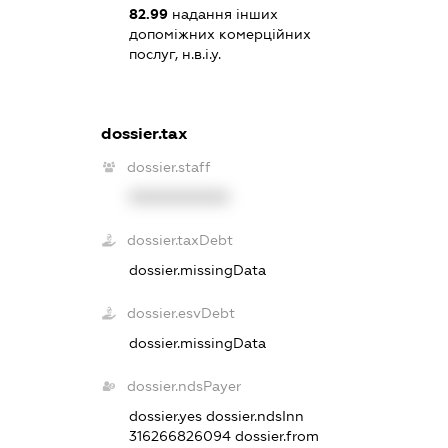
82.99
надання інших
допоміжних комерційних
послуг, н.в.і.у.
dossier.tax
dossier.staff
XXXXXXXXXX
dossier.taxDebt
dossier.missingData
dossier.esvDebt
dossier.missingData
dossier.ndsPayer
dossier.yes
dossier.ndsInn
316266826094
dossier.from