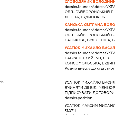
СЛОБОДЯНИК ВОЛОДИМИ
dossier.founderAddress
УКРА
ОБЛ., ГАЙВОРОНСЬКИЙ Р-Н
ЛЕНІНА, БУДИНОК 96
КАНСЬКА СВІТЛАНА ВОЛ
dossier.founderAddress
УКРА
ОБЛ., ГАЙВОРОНСЬКИЙ Р-
САЛЬКОВЕ, ВУЛ. ЛЕНІНА, 
УСАТЮК МИХАЙЛО ВАСИ
dossier.founderAddress
УКРА
САВРАНСЬКИЙ Р-Н, СЕЛО 
КОМСОМОЛЬСЬКА, БУДИН
Розмір внеску до статутног
ds:
УСАТЮК МИХАЙЛО ВАСИ
ВЧИНЯТИ ДІЇ ВІД ІМЕНІ Ю
ПІДПИСУВАТИ ДОГОВОРИ
dossier.position -
УСАТЮК МАКСИМ МИХАЙ
31.07.11