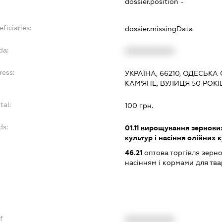
dossier.position -
ficiaries:
dossier.missingData
da:
XXXXXXXXXX
ress:
УКРАЇНА, 66210, ОДЕСЬКА
КАМ'ЯНЕ, ВУЛИЦЯ 50 РОКІ
tal:
100 грн.
ds:
01.11
вирощування зернових 
культур і насіння олійних 
46.21
оптова торгівля зерн
насінням і кормами для тв
f
XXXXXXXXXX