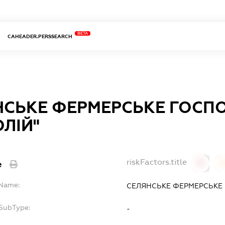
BETA
CAHEADER.PERSSEARCH
НСЬКЕ ФЕРМЕРСЬКЕ ГОСП
ЛІЙ"
riskFactors.title
e
0
lName:
СЕЛЯНСЬКЕ ФЕРМЕРСЬКЕ 
fSubType:
-