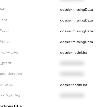
Debt
dossier.missingData
vDebt
dossier.missingData
Payer
dossier.missingData
sAnnul
dossier.missingData
gle_tax_reg
dossier.notInList
_profit
XXXXXXXXXX
dget_dotation
XXXXXXXXXX
ne_akciz
dossier.notInList
gTaxPayerReg
XXXXXXXXXX
rations.title