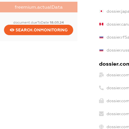
freemium.actualData
dossier.ja
document.dueToDate
18.03.24
dossier.ca
SEARCH.ONMONITORING
dossier.rfS
dossier.rus
dossier.com
dossier.co
dossier.co
dossier.com
dossier.com
dossier.co