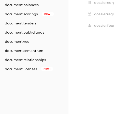
dossier.edr
document.balances
dossier.reg
document.scorings
new!
document.tenders
dossier.fo
document.publicfunds
document.ved
document.semantrum
document.relationships
document.licenses
new!