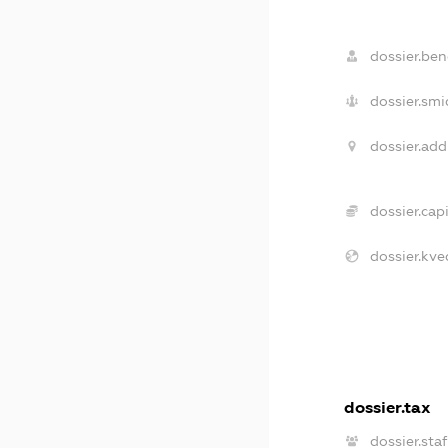
dossier.bene
dossier.smi
dossier.add
dossier.capi
dossier.kve
dossier.tax
dossier.staf