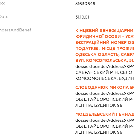
po:
31630649
Date:
31.10.01
undersAndBenef:
КІНЦЕВИЙ БЕНЕФІЦІАРНИ
ЮРИДИЧНОЇ ОСОБИ - УСА
ЕЄСТРАЦІЙНИЙ НОМЕР ОБ
ПОДАТКІВ . МІСЦЕ ПРОЖИВ
ОДЕСЬКА ОБЛАСТЬ, САВР
ВУЛ. КОМСОМОЛЬСЬКА, 51
dossier.founderAddress
УКРА
САВРАНСЬКИЙ Р-Н, СЕЛО 
КОМСОМОЛЬСЬКА, БУДИН
СЛОБОДЯНЮК МИКОЛА 
dossier.founderAddress
УКРА
ОБЛ., ГАЙВОРОНСЬКИЙ Р-Н
ЛЕНІНА, БУДИНОК 96
МОДЗЕЛЕВСЬКИЙ ГЕННА
dossier.founderAddress
УКРА
ОБЛ., ГАЙВОРОНСЬКИЙ Р-Н
ЛЕНІНА, БУДИНОК 96