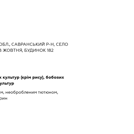
 ОБЛ., САВРАНСЬКИЙ Р-Н, СЕЛО
В ЖОВТНЯ, БУДИНОК 182
культур (крім рису), бобових
культур
ом, необробленим тютюном,
арин