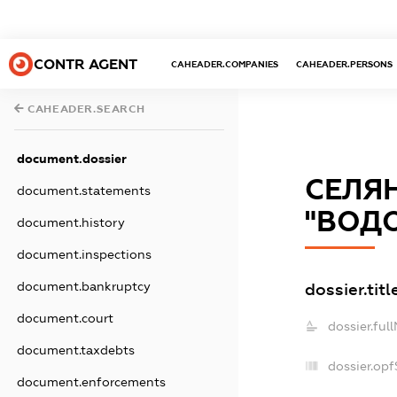
CONTR AGENT
CAHEADER.COMPANIES
CAHEADER.PERSONS
CAHEADER.SEARCH
document.dossier
СЕЛЯ
document.statements
"ВОДО
document.history
document.inspections
dossier.titl
document.bankruptcy
document.court
dossier.ful
document.taxdebts
dossier.op
document.enforcements