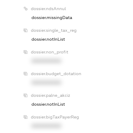
dossier.ndsAnnul
dossier.missingData
dossier.single_tax_reg
dossier.notInList
dossier.non_profit
XXXXXXXXXX
dossier.budget_dotation
XXXXXXXXXX
dossier.palne_akciz
dossier.notInList
dossier.bigTaxPayerReg
XXXXXXXXXX