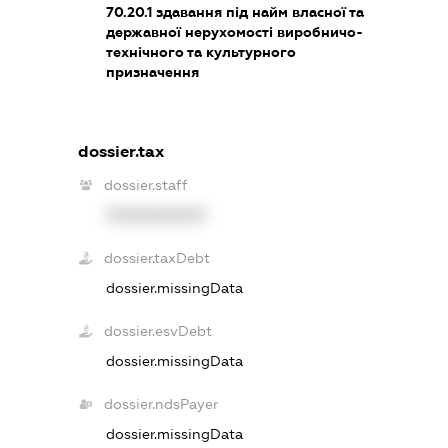
70.20.1
здавання під найм власної та
державної нерухомості виробничо-
технічного та культурного
призначення
dossier.tax
dossier.staff
XXXXXXXXXX
dossier.taxDebt
dossier.missingData
dossier.esvDebt
dossier.missingData
dossier.ndsPayer
dossier.missingData