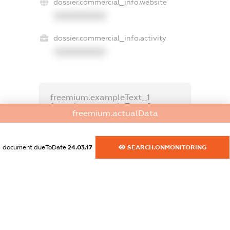
dossier.commercial_info.website
XXXXXXXXXX
dossier.commercial_info.activity
XXXXXXXXXX
freemium.exampleText_1
freemium.exampleText_2
freemium.actualData
freemium.anonymousPerSearch2
FREEMIUM.DETAILS
FREEMIUM.REGISTER
document.dueToDate
24.03.17
SEARCH.ONMONITORING