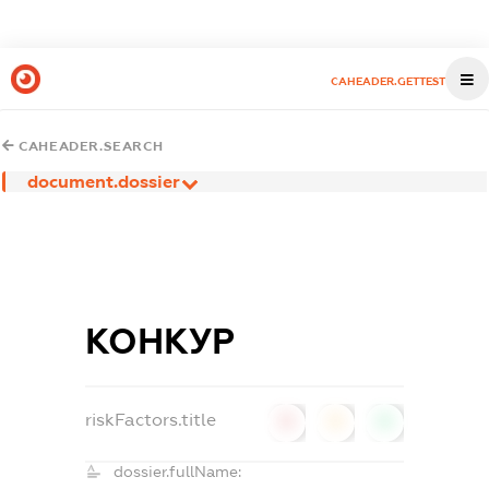
CAHEADER.GETTEST
CAHEADER.SEARCH
document.dossier
КОНКУР
riskFactors.title
0
0
0
dossier.fullName: