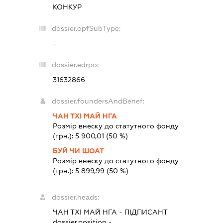
КОНКУР
dossier.opfSubType:
-
dossier.edrpo:
31632866
dossier.foundersAndBenef:
ЧАН ТХІ МАЙ НГА
Розмір внеску до статутного фонду
(грн.):
5 900,01
(50 %)
БУЙ ЧИ ШОАТ
Розмір внеску до статутного фонду
(грн.):
5 899,99
(50 %)
dossier.heads:
ЧАН ТХІ МАЙ НГА
-
ПІДПИСАНТ
dossier.position -