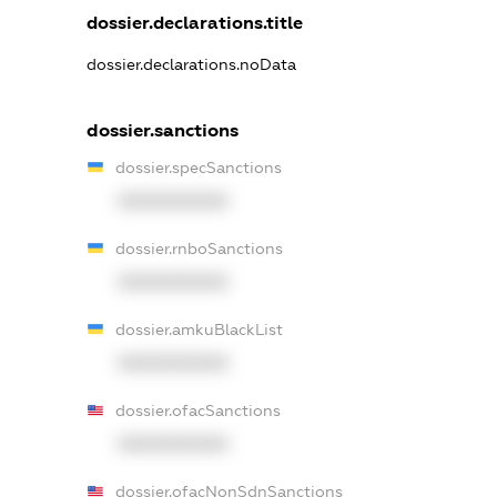
dossier.declarations.title
dossier.declarations.noData
dossier.sanctions
dossier.specSanctions
XXXXXXXXXX
dossier.rnboSanctions
XXXXXXXXXX
dossier.amkuBlackList
XXXXXXXXXX
dossier.ofacSanctions
XXXXXXXXXX
dossier.ofacNonSdnSanctions