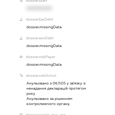
dossier.staff
XXXXXXXXXX
dossier.taxDebt
dossier.missingData
dossier.esvDebt
dossier.missingData
dossier.ndsPayer
dossier.missingData
dossier.ndsAnnul
Анульовано з 06.11.05 у зв'язку з:
ненадання декларацiй протягом
року
Анульовано за рiшенням
контролюючого органу.
dossier.single_tax_reg