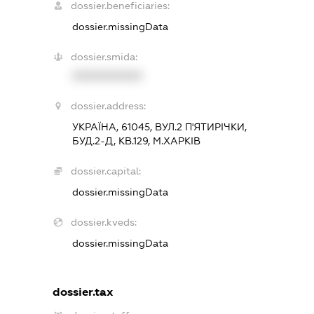
dossier.beneficiaries:
dossier.missingData
dossier.smida:
XXXXXXXXXX
dossier.address:
УКРАЇНА, 61045, ВУЛ.2 П'ЯТИРІЧКИ,
БУД.2-Д, КВ.129, М.ХАРКІВ
dossier.capital:
dossier.missingData
dossier.kveds:
dossier.missingData
dossier.tax