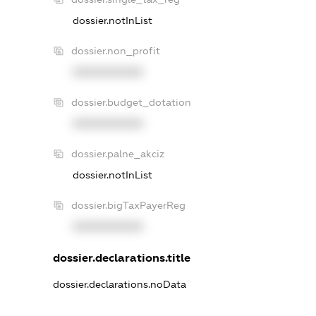
dossier.notInList
dossier.non_profit
XXXXXXXXXX
dossier.budget_dotation
XXXXXXXXXX
dossier.palne_akciz
dossier.notInList
dossier.bigTaxPayerReg
XXXXXXXXXX
dossier.declarations.title
dossier.declarations.noData