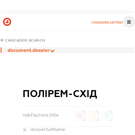
CAHEADER.GETTEST
CAHEADER.SEARCH
document.dossier
ПОЛІРЕМ-СХІД
riskFactors.title
0
0
0
dossier.fullName: