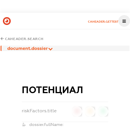
CAHEADER.GETTEST
CAHEADER.SEARCH
document.dossier
ПОТЕНЦИАЛ
riskFactors.title
0
0
0
dossier.fullName: