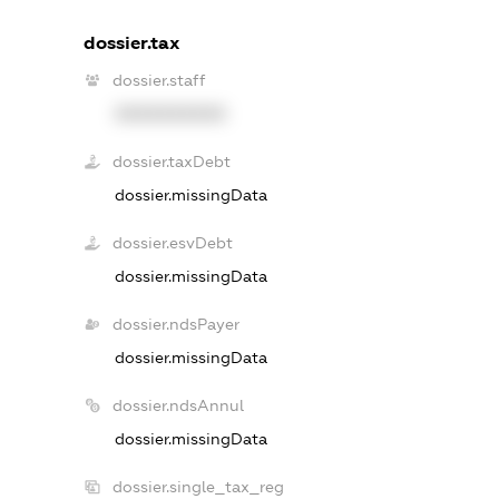
dossier.tax
dossier.staff
XXXXXXXXXX
dossier.taxDebt
dossier.missingData
dossier.esvDebt
dossier.missingData
dossier.ndsPayer
dossier.missingData
dossier.ndsAnnul
dossier.missingData
dossier.single_tax_reg