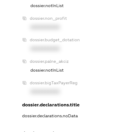
dossier.notInList
dossier.non_profit
XXXXXXXXXX
dossier.budget_dotation
XXXXXXXXXX
dossier.palne_akciz
dossier.notInList
dossier.bigTaxPayerReg
XXXXXXXXXX
dossier.declarations.title
dossier.declarations.noData