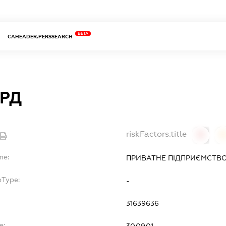
BETA
CAHEADER.PERSSEARCH
РД
riskFactors.title
0
0
me:
ПРИВАТНЕ ПІДПРИЄМСТВО
bType:
-
31639636
e: