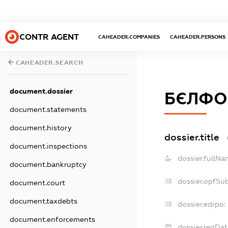
CONTR AGENT
CAHEADER.COMPANIES
CAHEADER.PERSONS
CAHEADER.SEARCH
document.dossier
БЄЛФО
document.statements
document.history
dossier.title
document.inspections
dossier.fullNa
document.bankruptcy
dossier.opfSu
document.court
document.taxdebts
dossier.edrpo:
document.enforcements
dossier.regDat