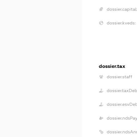
dossier.capital
dossier.kveds:
dossier.tax
dossier.staff
dossier.taxDeb
dossier.esvDe
dossier.ndsPa
dossier.ndsAn