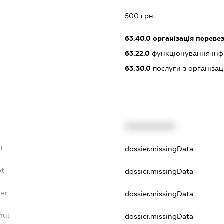
:
500 грн.
63.40.0
організація переве
63.22.0
функціонування інф
63.30.0
послуги з організа
XXXXXXXXXX
t
dossier.missingData
bt
dossier.missingData
yer
dossier.missingData
nul
dossier.missingData