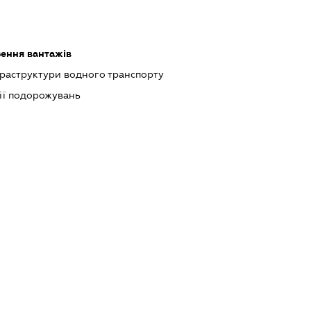
зення вантажів
раструктури водного транспорту
ції подорожувань