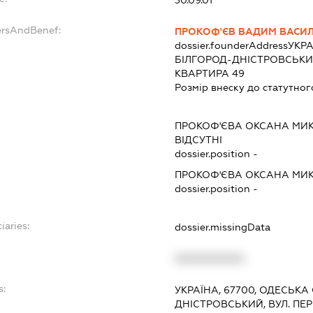
30.09.01
ersAndBenef:
ПРОКОФ'ЄВ ВАДИМ ВАСИ
dossier.founderAddress
УКРА
БІЛГОРОД-ДНІСТРОВСЬКИЙ
КВАРТИРА 49
Розмір внеску до статутног
ПРОКОФ'ЄВА ОКСАНА МИ
ВІДСУТНІ
dossier.position -
ПРОКОФ'ЄВА ОКСАНА МИ
dossier.position -
iaries:
dossier.missingData
XXXXXXXXXX
s:
УКРАЇНА, 67700, ОДЕСЬКА 
ДНІСТРОВСЬКИЙ, ВУЛ. ПЕР