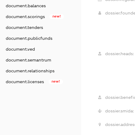
document.balances
dossier.found
document.scorings
new!
document.tenders
document.publicfunds
document.ved
dossier.heads:
document.semantrum
document.relationships
document.licenses
new!
dossier.benefic
dossier.smida:
dossier.addres