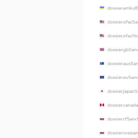
dossier.amkuB
dossier.ofacS
dossier.ofacN
dossier.gbSan
dossier.ausSa
dossier.euSan
dossier.japan
dossier.canad
dossier.rfSanc
dossier.russia