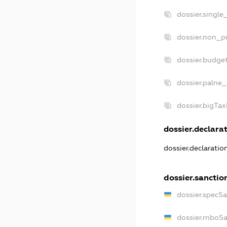
dossier.single
dossier.non_pr
dossier.budge
dossier.palne_
dossier.bigTa
dossier.declarat
dossier.declarati
dossier.sanctio
dossier.specS
dossier.rnboS