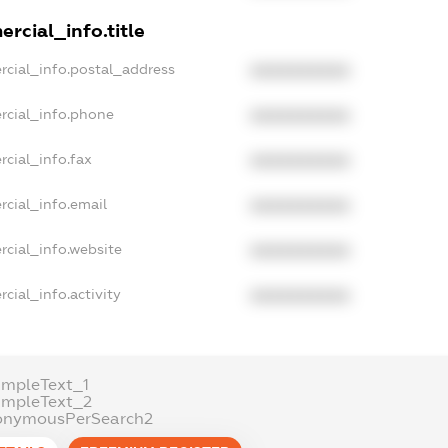
rcial_info.title
rcial_info.postal_address
XXXXXXXXXX
rcial_info.phone
XXXXXXXXXX
rcial_info.fax
XXXXXXXXXX
rcial_info.email
XXXXXXXXXX
rcial_info.website
XXXXXXXXXX
cial_info.activity
XXXXXXXXXX
ampleText_1
ampleText_2
onymousPerSearch2