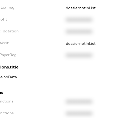
_tax_reg
dossier.notInList
ofit
XXXXXXXXXX
t_dotation
XXXXXXXXXX
akciz
dossier.notInList
xPayerReg
XXXXXXXXXX
ions.title
ons.noData
ns
anctions
XXXXXXXXXX
anctions
XXXXXXXXXX