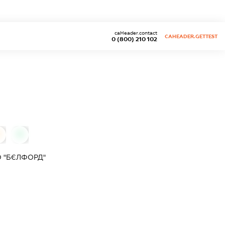
caHeader.contact
CAHEADER.GETTEST
0 (800) 210 102
0
 "БЄЛФОРД"