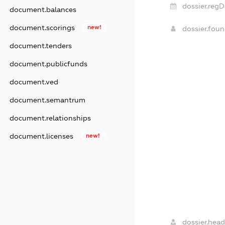
dossier.regD
document.balances
document.scorings
new!
dossier.fou
document.tenders
document.publicfunds
document.ved
document.semantrum
document.relationships
document.licenses
new!
dossier.head