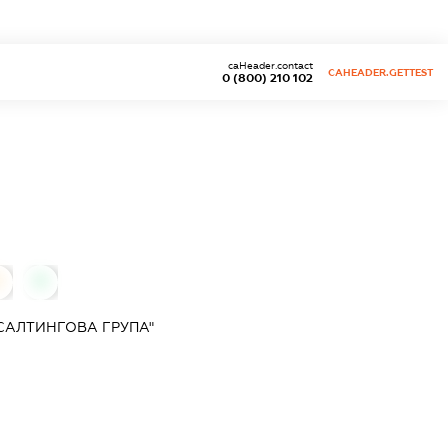
caHeader.contact
CAHEADER.GETTEST
0 (800) 210 102
0
0
САЛТИНГОВА ГРУПА"