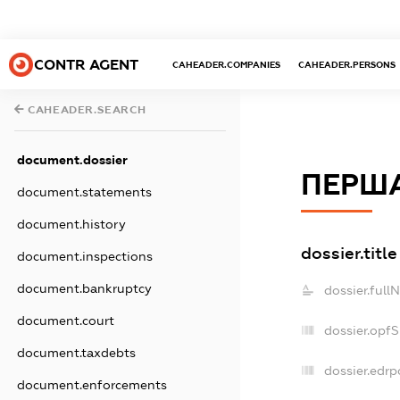
CONTR AGENT
CAHEADER.COMPANIES
CAHEADER.PERSONS
CAHEADER.SEARCH
document.dossier
ПЕРША
document.statements
document.history
dossier.title
document.inspections
document.bankruptcy
dossier.full
document.court
dossier.opf
document.taxdebts
dossier.edrp
document.enforcements