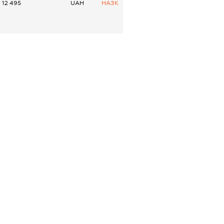
12 495
UAH
НАЗК