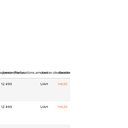
ns.personStatus
dossier.declarations.amount
dossier.declarations.currency
dossier.declarations.source
12 495
UAH
НАЗК
12 495
UAH
НАЗК