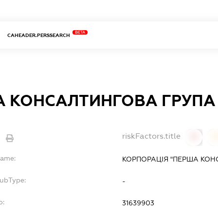
BETA
CAHEADER.PERSSEARCH
 КОНСАЛТИНГОВА ГРУПА
riskFactors.title
0
Name:
КОРПОРАЦІЯ "ПЕРША КОН
SubType:
-
o:
31639903