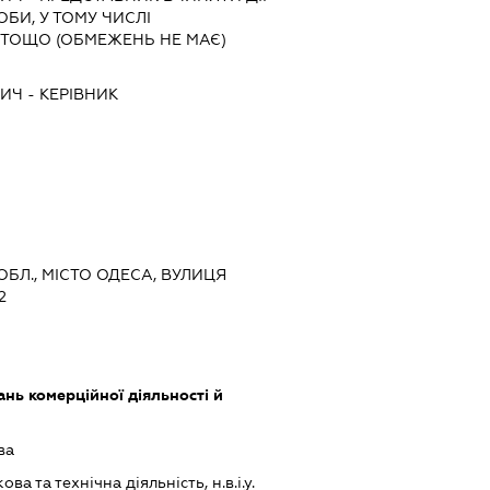
ОБИ, У ТОМУ ЧИСЛІ
 ТОЩО (ОБМЕЖЕНЬ НЕ МАЄ)
ВИЧ
-
КЕРІВНИК
 ОБЛ., МІСТО ОДЕСА, ВУЛИЦЯ
2
нь комерційної діяльності й
ва
а та технічна діяльність, н.в.і.у.