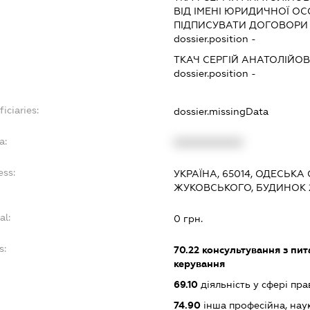
ВІД ІМЕНІ ЮРИДИЧНОЇ ОС
ПІДПИСУВАТИ ДОГОВОРИ
dossier.position -
ТКАЧ СЕРГІЙ АНАТОЛІЙО
dossier.position -
iciaries:
dossier.missingData
a:
XXXXXXXXXX
ess:
УКРАЇНА, 65014, ОДЕСЬКА
ЖУКОВСЬКОГО, БУДИНОК 
al:
0 грн.
s:
70.22
консультування з пита
керування
69.10
діяльність у сфері пра
74.90
інша професійна, науков