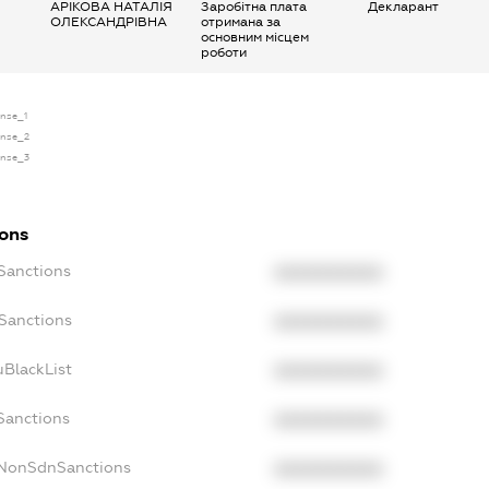
АРІКОВА НАТАЛІЯ
Заробітна плата
Декларант
ОЛЕКСАНДРІВНА
отримана за
основним місцем
роботи
ense_1
cense_2
cense_3
ions
cSanctions
XXXXXXXXXX
oSanctions
XXXXXXXXXX
uBlackList
XXXXXXXXXX
Sanctions
XXXXXXXXXX
cNonSdnSanctions
XXXXXXXXXX