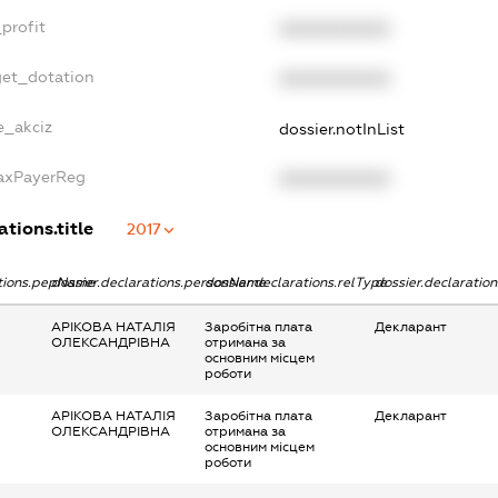
profit
XXXXXXXXXX
get_dotation
XXXXXXXXXX
e_akciz
dossier.notInList
TaxPayerReg
XXXXXXXXXX
ations.title
2017
ations.pepName
dossier.declarations.personName
dossier.declarations.relType
dossier.declaratio
АРІКОВА НАТАЛІЯ
Заробітна плата
Декларант
ОЛЕКСАНДРІВНА
отримана за
основним місцем
роботи
АРІКОВА НАТАЛІЯ
Заробітна плата
Декларант
ОЛЕКСАНДРІВНА
отримана за
основним місцем
роботи