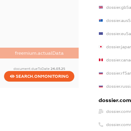
dossier.gbS
dossier.aus
dossier.euS
dossier.jap
freemium.actualData
dossier.can
document.dueToDate
24.03.25
dossier.rfSa
SEARCH.ONMONITORING
dossier.russ
dossier.com
dossier.com
dossier.com