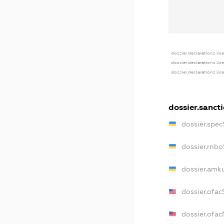
dossier.declarations.lic
dossier.declarations.li
dossier.declarations.li
dossier.sanct
dossier.spe
dossier.rnb
dossier.amk
dossier.ofac
dossier.ofa