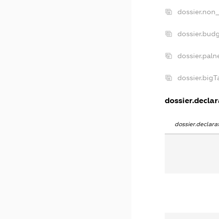
dossier.non_
dossier.bud
dossier.paln
dossier.big
dossier.declar
dossier.declar