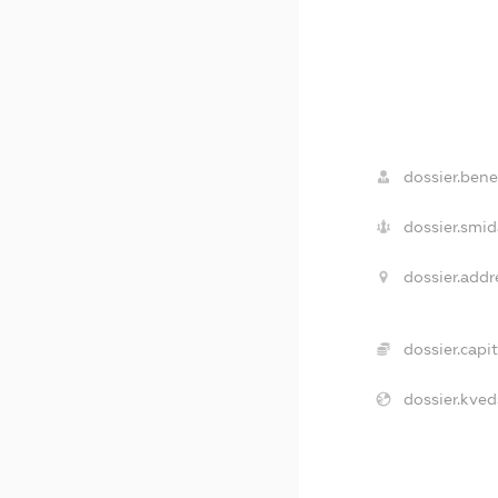
dossier.benef
dossier.smid
dossier.addr
dossier.capit
dossier.kved