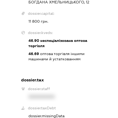
БОГДАНА ХМЕЛЬНИЦЬКОГО, 12
dossier.capital:
11 800 грн.
dossier.kveds:
46.90
неспеціалізована оптова
торгівля
46.69
оптова торгівля іншими
машинами й устаткованням
dossier.tax
dossier.staff
XXXXXXXXXX
dossier.taxDebt
dossier.missingData