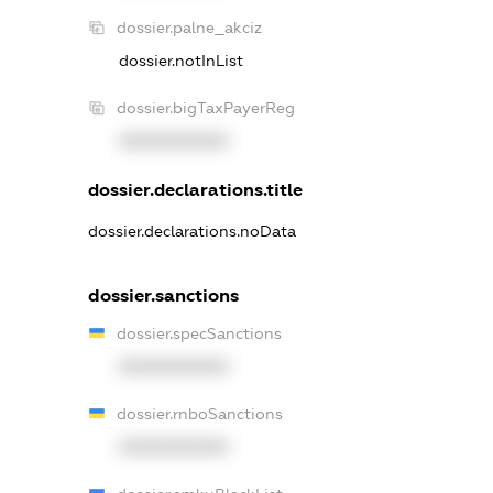
dossier.palne_akciz
dossier.notInList
dossier.bigTaxPayerReg
XXXXXXXXXX
dossier.declarations.title
dossier.declarations.noData
dossier.sanctions
dossier.specSanctions
XXXXXXXXXX
dossier.rnboSanctions
XXXXXXXXXX