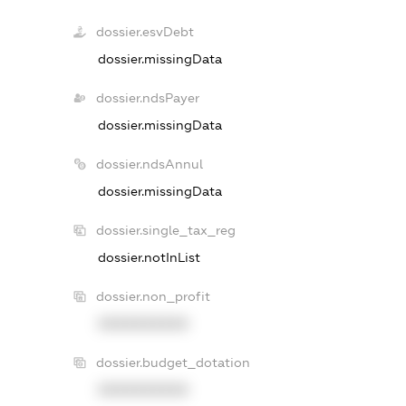
dossier.esvDebt
dossier.missingData
dossier.ndsPayer
dossier.missingData
dossier.ndsAnnul
dossier.missingData
dossier.single_tax_reg
dossier.notInList
dossier.non_profit
XXXXXXXXXX
dossier.budget_dotation
XXXXXXXXXX