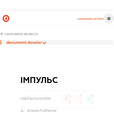
CAHEADER.GETTEST
CAHEADER.SEARCH
document.dossier
ІМПУЛЬС
riskFactors.title
0
0
0
dossier.fullName: