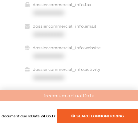
dossier.commercial_info.fax
XXXXXXXXXX
dossier.commercial_info.email
XXXXXXXXXX
dossier.commercial_info.website
XXXXXXXXXX
dossier.commercial_info.activity
XXXXXXXXXX
freemium.actualData
freemium.exampleText_1
freemium.exampleText_2
freemium.anonymousPerSearch2
document.dueToDate
24.03.17
SEARCH.ONMONITORING
FREEMIUM.DETAILS
FREEMIUM.REGISTER