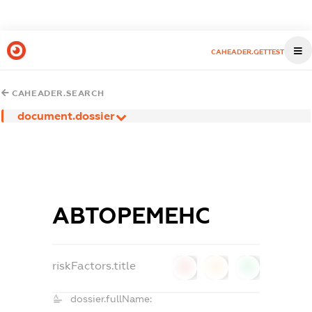
CAHEADER.GETTEST
CAHEADER.SEARCH
document.dossier
АВТОРЕМЕНС
riskFactors.title
0
0
0
dossier.fullName: