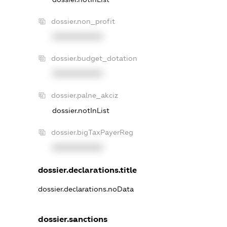
dossier.non_profit
XXXXXXXXXX
dossier.budget_dotation
XXXXXXXXXX
dossier.palne_akciz
dossier.notInList
dossier.bigTaxPayerReg
XXXXXXXXXX
dossier.declarations.title
dossier.declarations.noData
dossier.sanctions