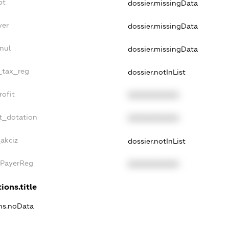
bt
dossier.missingData
yer
dossier.missingData
nul
dossier.missingData
e_tax_reg
dossier.notInList
rofit
XXXXXXXXXX
t_dotation
XXXXXXXXXX
_akciz
dossier.notInList
xPayerReg
XXXXXXXXXX
ions.title
ons.noData