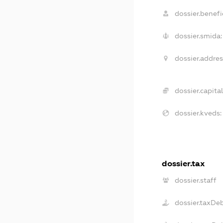
dossier.benefic
dossier.smida:
dossier.addres
dossier.capital
dossier.kveds:
dossier.tax
dossier.staff
dossier.taxDe