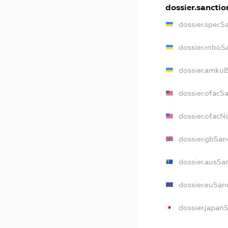
dossier.sanctio
dossier.specS
dossier.rnboS
dossier.amkuB
dossier.ofacS
dossier.ofac
dossier.gbSan
dossier.ausSa
dossier.euSan
dossier.japan