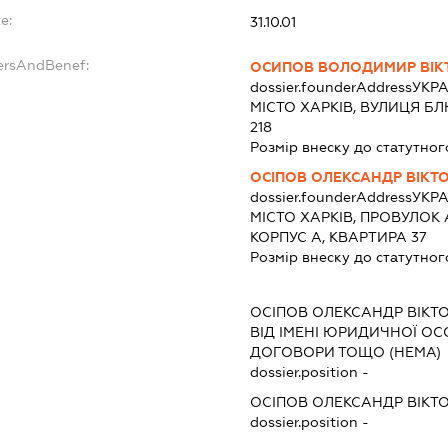
e:
31.10.01
ersAndBenef:
ОСИПОВ ВОЛОДИМИР ВІК
dossier.founderAddress
УКРА
МІСТО ХАРКІВ, ВУЛИЦЯ БЛ
218
Розмір внеску до статутног
ОСІПОВ ОЛЕКСАНДР ВІКТ
dossier.founderAddress
УКРА
МІСТО ХАРКІВ, ПРОВУЛОК
КОРПУС А, КВАРТИРА 37
Розмір внеску до статутног
ОСІПОВ ОЛЕКСАНДР ВІКТ
ВІД ІМЕНІ ЮРИДИЧНОЇ ОС
ДОГОВОРИ ТОЩО (НЕМА)
dossier.position -
ОСІПОВ ОЛЕКСАНДР ВІКТ
dossier.position -