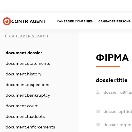
CONTR AGENT
CAHEADER.COMPANIES
CAHEADER.PERSONS
CAHEADER.SEARCH
document.dossier
ФІРМА
document.statements
document.history
dossier.title
document.inspections
dossier.fullNa
document.bankruptcy
document.court
dossier.opfSu
document.taxdebts
dossier.edrpo:
document.enforcements