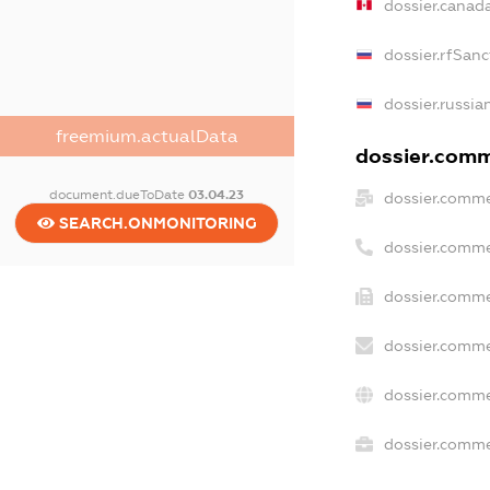
dossier.canad
dossier.rfSanc
dossier.russia
freemium.actualData
dossier.comme
document.dueToDate
03.04.23
dossier.comme
SEARCH.ONMONITORING
dossier.comme
dossier.comme
dossier.comme
dossier.comme
dossier.commer