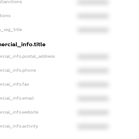
aSanctions
XXXXXXXXXX
tions
XXXXXXXXXX
n_reg_title
XXXXXXXXXX
rcial_info.title
rcial_info.postal_address
XXXXXXXXXX
rcial_info.phone
XXXXXXXXXX
rcial_info.fax
XXXXXXXXXX
rcial_info.email
XXXXXXXXXX
rcial_info.website
XXXXXXXXXX
cial_info.activity
XXXXXXXXXX