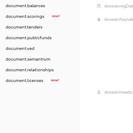
document.balances
dossier.regDat
document.scorings
new!
dossier.found
document.tenders
document.publicfunds
document.ved
document.semantrum
document.relationships
document.licenses
new!
dossier.heads: