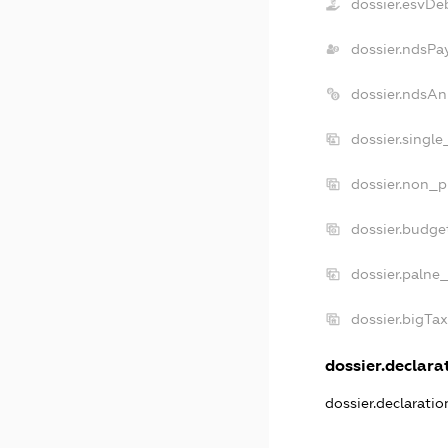
dossier.esvDe
dossier.ndsPa
dossier.ndsAn
dossier.singl
dossier.non_p
dossier.budge
dossier.palne
dossier.bigTa
dossier.declarat
dossier.declarati