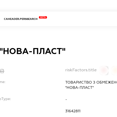
BETA
CAHEADER.PERSSEARCH
 "НОВА-ПЛАСТ"
riskFactors.title
0
0
me:
ТОВАРИСТВО З ОБМЕЖЕН
"НОВА-ПЛАСТ"
bType:
-
31642811