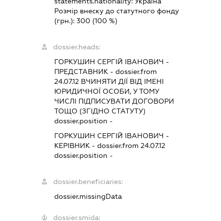
statements.nationality:
Україна
Розмір внеску до статутного фонду
(грн.):
300
(100 %)
dossier.heads:
ГОРКУШИН СЕРГІЙ ІВАНОВИЧ
-
ПРЕДСТАВНИК
- dossier.from
24.07.12
ВЧИНЯТИ ДІЇ ВІД ІМЕНІ
ЮРИДИЧНОЇ ОСОБИ, У ТОМУ
ЧИСЛІ ПІДПИСУВАТИ ДОГОВОРИ
ТОЩО (ЗГІДНО СТАТУТУ)
dossier.position -
ГОРКУШИН СЕРГІЙ ІВАНОВИЧ
-
КЕРІВНИК
- dossier.from 24.07.12
dossier.position -
dossier.beneficiaries:
dossier.missingData
dossier.smida: