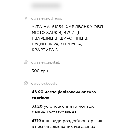
XXXXXXXXXX
dossier.address:
УКРАЇНА, 61054, ХАРКІВСЬКА ОБЛ.,
МІСТО ХАРКІВ, ВУЛИЦЯ
ГВАРДІЙЦІВ-ШИРОНІНЦІВ,
БУДИНОК 24, КОРПУС А,
КВАРТИРА 5
dossier.capital:
300 грн.
dossier.kveds:
46.90
неспеціалізована оптова
торгівля
33.20
установлення та монтаж
машин і устатковання
47.19
інші види роздрібної торгівлі
в неспеціалізованих магазинах