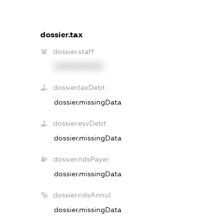
dossier.tax
dossier.staff
XXXXXXXXXX
dossier.taxDebt
dossier.missingData
dossier.esvDebt
dossier.missingData
dossier.ndsPayer
dossier.missingData
dossier.ndsAnnul
dossier.missingData