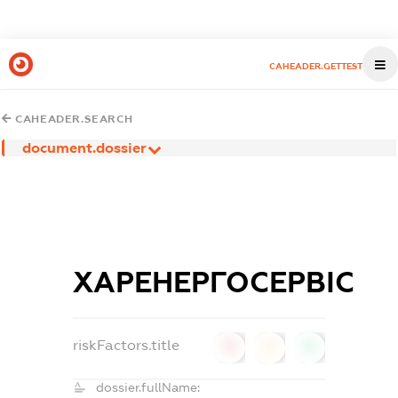
CAHEADER.GETTEST
CAHEADER.SEARCH
document.dossier
ХАРЕНЕРГОСЕРВІС
riskFactors.title
0
0
0
dossier.fullName: