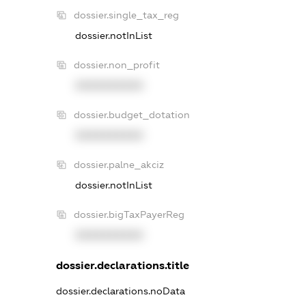
dossier.single_tax_reg
dossier.notInList
dossier.non_profit
XXXXXXXXXX
dossier.budget_dotation
XXXXXXXXXX
dossier.palne_akciz
dossier.notInList
dossier.bigTaxPayerReg
XXXXXXXXXX
dossier.declarations.title
dossier.declarations.noData