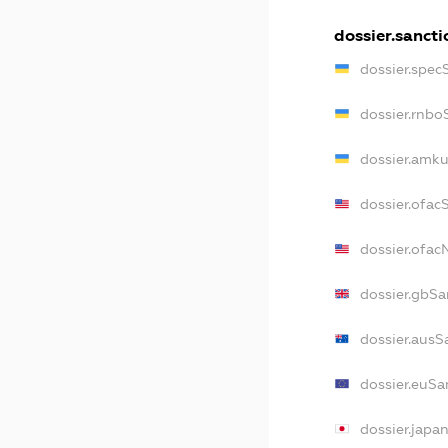
dossier.sancti
dossier.spec
dossier.rnbo
dossier.amku
dossier.ofac
dossier.ofa
dossier.gbSa
dossier.ausS
dossier.euSa
dossier.japa