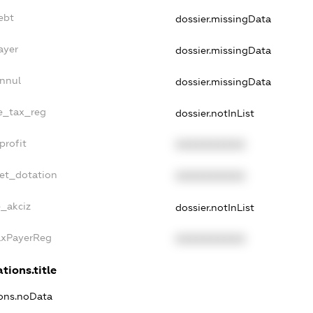
ebt
dossier.missingData
ayer
dossier.missingData
Annul
dossier.missingData
le_tax_reg
dossier.notInList
profit
XXXXXXXXXX
get_dotation
XXXXXXXXXX
e_akciz
dossier.notInList
TaxPayerReg
XXXXXXXXXX
tions.title
ions.noData