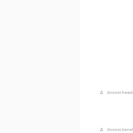
dossier.heads
dossier.benef