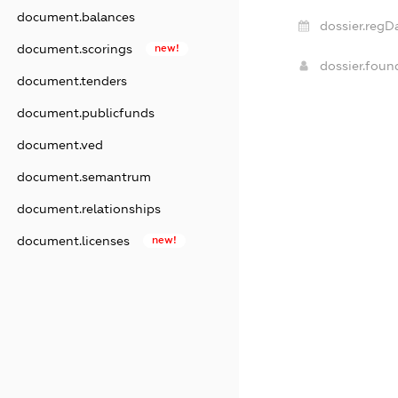
document.balances
dossier.regD
document.scorings
new!
dossier.fou
document.tenders
document.publicfunds
document.ved
document.semantrum
document.relationships
document.licenses
new!