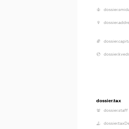
dossier.smida
dossier.addre
dossier.capita
dossier.kveds
dossier.tax
dossier.staff
dossier.taxD