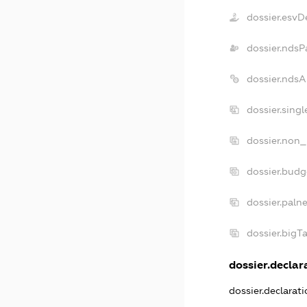
dossier.esvD
dossier.ndsP
dossier.nds
dossier.sing
dossier.non_
dossier.bud
dossier.paln
dossier.big
dossier.declara
dossier.declarat