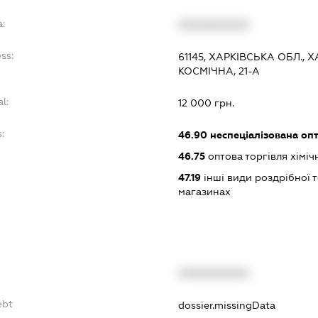
:
XXXXXXXXXX
ss:
61145, ХАРКІВСЬКА ОБЛ.,
КОСМІЧНА, 21-А
l:
12 000 грн.
:
46.90
неспеціалізована опт
46.75
оптова торгівля хімі
47.19
інші види роздрібної т
магазинах
XXXXXXXXXX
ebt
dossier.missingData