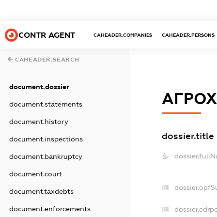
CONTR AGENT
CAHEADER.COMPANIES
CAHEADER.PERSONS
CAHEADER.SEARCH
document.dossier
АГРОХ
document.statements
document.history
dossier.title
document.inspections
dossier.full
document.bankruptcy
document.court
dossier.opfS
document.taxdebts
document.enforcements
dossier.edrpo