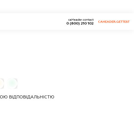
caHeader.contact
CAHEADER.GETTEST
0 (800) 210 102
0
0
ОЮ ВІДПОВІДАЛЬНІСТЮ