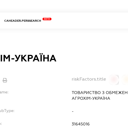
BETA
CAHEADER.PERSSEARCH
ІМ-УКРАЇНА
riskFactors.title
0
Name:
ТОВАРИСТВО З ОБМЕЖЕН
АГРОХІМ-УКРАЇНА
ubType:
-
:
31645016