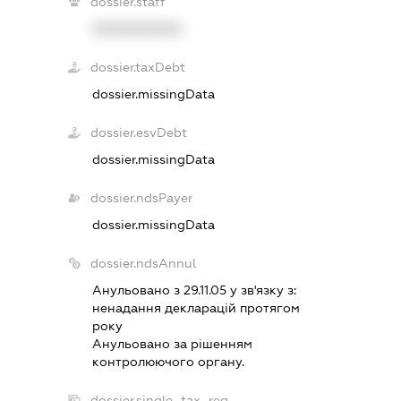
dossier.staff
XXXXXXXXXX
dossier.taxDebt
dossier.missingData
dossier.esvDebt
dossier.missingData
dossier.ndsPayer
dossier.missingData
dossier.ndsAnnul
Анульовано з 29.11.05 у зв'язку з:
ненадання декларацiй протягом
року
Анульовано за рiшенням
контролюючого органу.
dossier.single_tax_reg