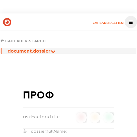
CAHEADER.GETTEST
CAHEADER.SEARCH
document.dossier
ПРОФ
riskFactors.title
0
0
0
dossier.fullName: