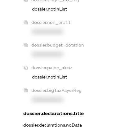
dossier.notInList
dossier.non_profit
XXXXXXXXXX
dossier.budget_dotation
XXXXXXXXXX
dossier.palne_akciz
dossier.notInList
dossier.bigTaxPayerReg
XXXXXXXXXX
dossier.declarations.title
dossier.declarations.noData