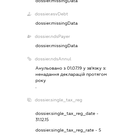
dossier.missingData
dossier.esvDebt
dossier.missingData
dossier.ndsPayer
dossier.missingData
dossier.ndsAnnul
Анульовано з 01.07.19 у зв'язку з:
ненадання декларацiй протягом
року
.
dossier.single_tax_reg
dossier.single_tax_reg_date -
31.12.15
dossier.single_tax_reg_rate - 5