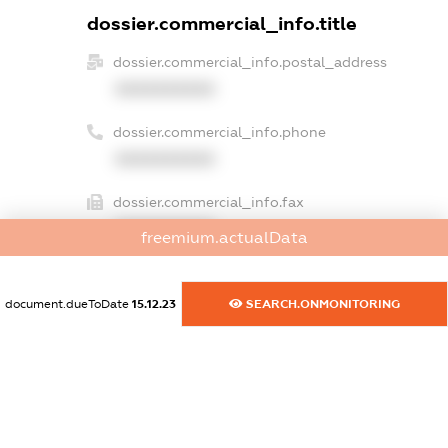
dossier.commercial_info.title
dossier.commercial_info.postal_address
XXXXXXXXXX
dossier.commercial_info.phone
XXXXXXXXXX
dossier.commercial_info.fax
XXXXXXXXXX
freemium.actualData
dossier.commercial_info.email
XXXXXXXXXX
document.dueToDate
15.12.23
SEARCH.ONMONITORING
dossier.commercial_info.website
XXXXXXXXXX
dossier.commercial_info.activity
XXXXXXXXXX