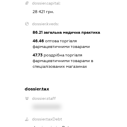
dossier.capital:
28 421 грн.
dossier.kveds:
86.21
загальна медична практика
46.46
оптова торгівля
фармацевтичними товарами
47.73
роздрібна торгівля
фармацевтичними товарами в
спеціалізованих магазинах
dossier.tax
dossier.staff
XXXXXXXXXX
dossier.taxDebt