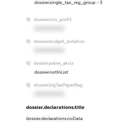
dossier.single_tax_reg_group - 3
dossier.non_profit
XXXXXXXXXX
dossier.budget_dotation
XXXXXXXXXX
dossier.palne_akciz
dossier.notInList
dossier.bigTaxPayerReg
XXXXXXXXXX
dossier.declarations.title
dossier.declarations.noData