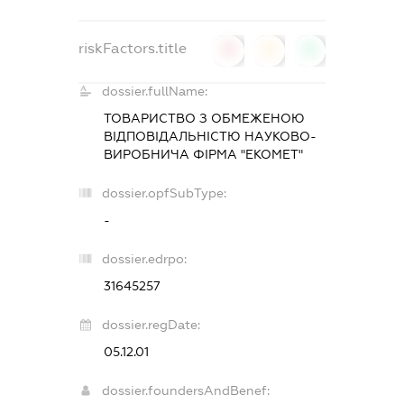
riskFactors.title
0
0
0
dossier.fullName:
ТОВАРИСТВО З ОБМЕЖЕНОЮ
ВІДПОВІДАЛЬНІСТЮ НАУКОВО-
ВИРОБНИЧА ФІРМА "ЕКОМЕТ"
dossier.opfSubType:
-
dossier.edrpo:
31645257
dossier.regDate:
05.12.01
dossier.foundersAndBenef: