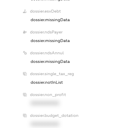
dossier.esvDebt
dossier.missingData
dossier.ndsPayer
dossier.missingData
dossier.ndsAnnul
dossier.missingData
dossier.single_tax_reg
dossier.notInList
dossier.non_profit
XXXXXXXXXX
dossier.budget_dotation
XXXXXXXXXX