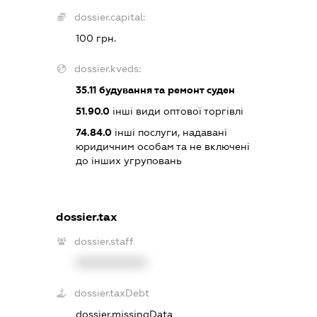
dossier.capital:
100 грн.
dossier.kveds:
35.11
будування та ремонт суден
51.90.0
інші види оптової торгівлі
74.84.0
інші послуги, надавані
юридичним особам та не включені
до інших угруповань
dossier.tax
dossier.staff
XXXXXXXXXX
dossier.taxDebt
dossier.missingData