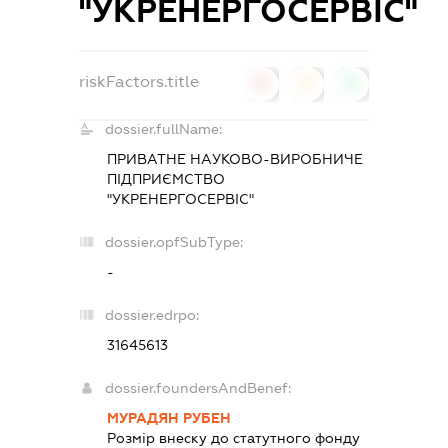
"УКРЕНЕРГОСЕРВІС"
riskFactors.title
0
0
0
dossier.fullName:
ПРИВАТНЕ НАУКОВО-ВИРОБНИЧЕ
ПІДПРИЄМСТВО
"УКРЕНЕРГОСЕРВІС"
dossier.opfSubType:
-
dossier.edrpo:
31645613
dossier.foundersAndBenef:
МУРАДЯН РУБЕН
Розмір внеску до статутного фонду