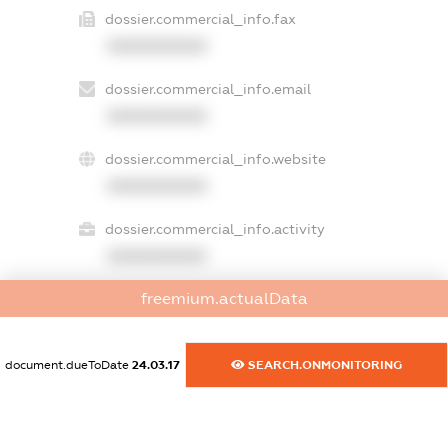
dossier.commercial_info.fax
XXXXXXXXXX
dossier.commercial_info.email
XXXXXXXXXX
dossier.commercial_info.website
XXXXXXXXXX
dossier.commercial_info.activity
XXXXXXXXXX
freemium.actualData
freemium.exampleText_1
freemium.exampleText_2
document.dueToDate
24.03.17
SEARCH.ONMONITORING
freemium.anonymousPerSearch2
FREEMIUM.DETAILS
FREEMIUM.REGISTER