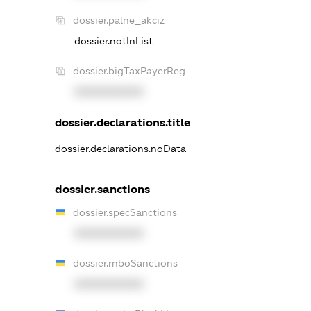
dossier.palne_akciz
dossier.notInList
dossier.bigTaxPayerReg
XXXXXXXXXX
dossier.declarations.title
dossier.declarations.noData
dossier.sanctions
dossier.specSanctions
XXXXXXXXXX
dossier.rnboSanctions
XXXXXXXXXX