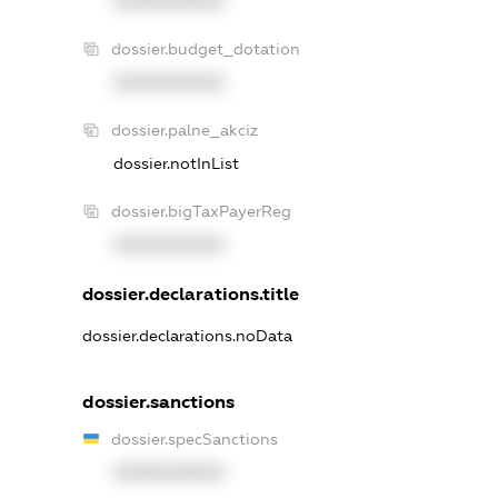
XXXXXXXXXX
dossier.budget_dotation
XXXXXXXXXX
dossier.palne_akciz
dossier.notInList
dossier.bigTaxPayerReg
XXXXXXXXXX
dossier.declarations.title
dossier.declarations.noData
dossier.sanctions
dossier.specSanctions
XXXXXXXXXX