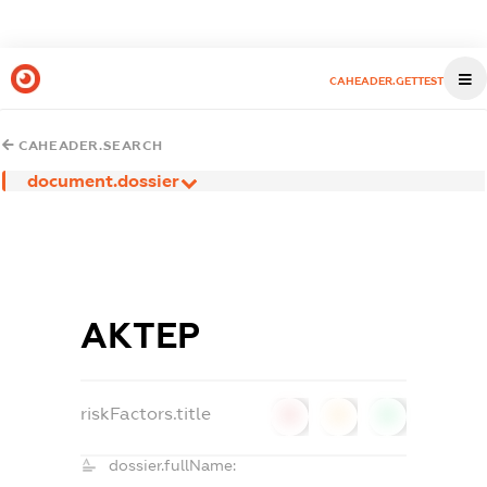
CAHEADER.GETTEST
CAHEADER.SEARCH
document.dossier
АКТЕР
riskFactors.title
0
0
0
dossier.fullName: