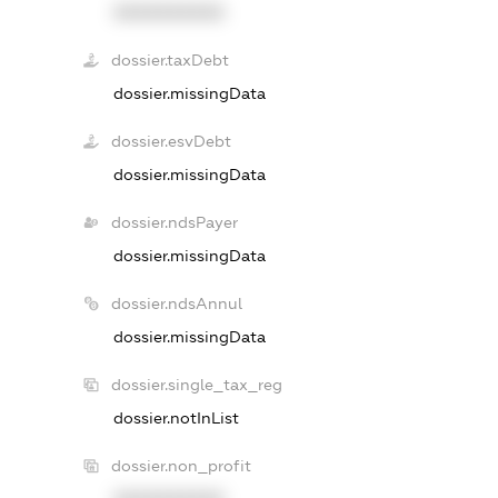
XXXXXXXXXX
dossier.taxDebt
dossier.missingData
dossier.esvDebt
dossier.missingData
dossier.ndsPayer
dossier.missingData
dossier.ndsAnnul
dossier.missingData
dossier.single_tax_reg
dossier.notInList
dossier.non_profit