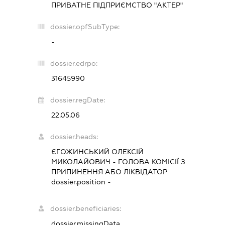
ПРИВАТНЕ ПІДПРИЄМСТВО "АКТЕР"
dossier.opfSubType:
-
dossier.edrpo:
31645990
dossier.regDate:
22.05.06
dossier.heads:
ЄГОЖИНСЬКИЙ ОЛЕКСІЙ
МИКОЛАЙОВИЧ
-
ГОЛОВА КОМІСІЇ З
ПРИПИНЕННЯ АБО ЛІКВІДАТОР
dossier.position -
dossier.beneficiaries:
dossier.missingData