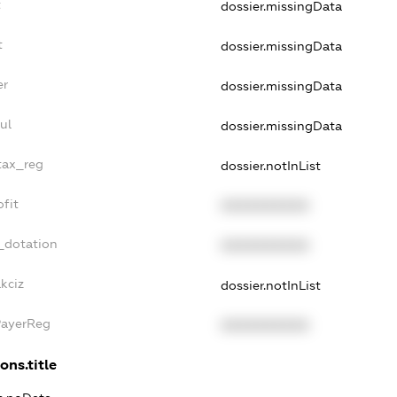
t
dossier.missingData
t
dossier.missingData
er
dossier.missingData
ul
dossier.missingData
_tax_reg
dossier.notInList
ofit
XXXXXXXXXX
_dotation
XXXXXXXXXX
kciz
dossier.notInList
PayerReg
XXXXXXXXXX
ons.title