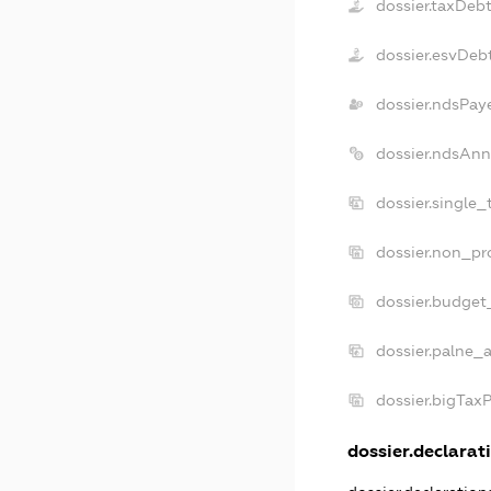
dossier.taxDeb
dossier.esvDeb
dossier.ndsPay
dossier.ndsAnn
dossier.single
dossier.non_pr
dossier.budget
dossier.palne_a
dossier.bigTax
dossier.declarati