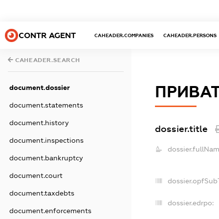
CONTR AGENT
CAHEADER.COMPANIES
CAHEADER.PERSONS
CAHEADER.SEARCH
ПРИВАТ
document.dossier
document.statements
document.history
dossier.title
document.inspections
dossier.fullNam
document.bankruptcy
document.court
dossier.opfSub
document.taxdebts
dossier.edrpo:
document.enforcements