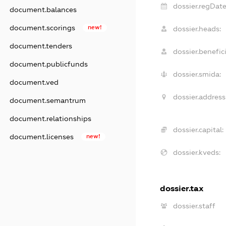
dossier.regDate
document.balances
document.scorings
new!
dossier.heads:
document.tenders
dossier.benefici
document.publicfunds
dossier.smida:
document.ved
dossier.address
document.semantrum
document.relationships
dossier.capital:
document.licenses
new!
dossier.kveds:
dossier.tax
dossier.staff