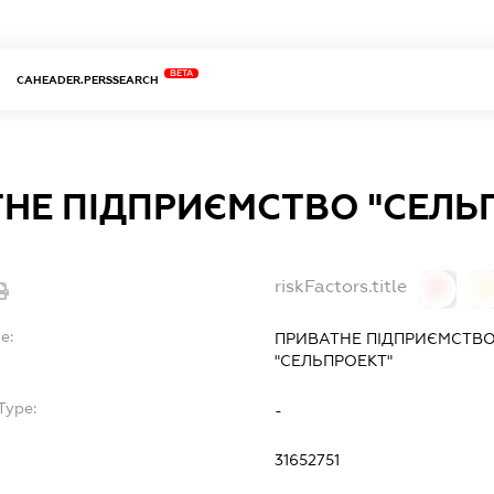
BETA
CAHEADER.PERSSEARCH
НЕ ПІДПРИЄМСТВО "СЕЛЬ
riskFactors.title
0
0
e:
ПРИВАТНЕ ПІДПРИЄМСТВО
"СЕЛЬПРОЕКТ"
Type:
-
31652751