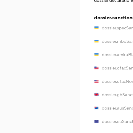
dossier.declaratio
dossier.sanction
dossier.specSa
dossier.rnboSa
dossier.amkuBl
dossier.ofacSa
dossier.ofacN
dossier.gbSanc
dossier.ausSan
dossier.euSanc