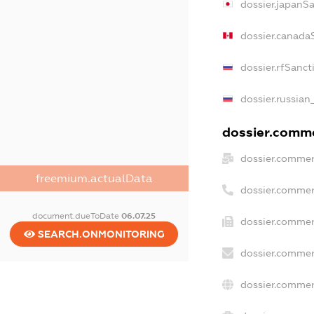
dossier.japanS
dossier.canada
dossier.rfSanct
dossier.russian
dossier.commer
dossier.commer
freemium.actualData
dossier.commer
document.dueToDate
06.07.25
dossier.commer
SEARCH.ONMONITORING
dossier.commer
dossier.commer