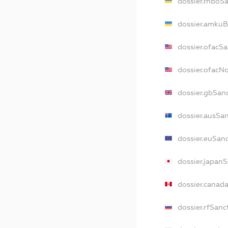
dossier.rnboS
dossier.amkuB
dossier.ofacS
dossier.ofac
dossier.gbSan
dossier.ausSa
dossier.euSan
dossier.japan
dossier.canad
dossier.rfSanc