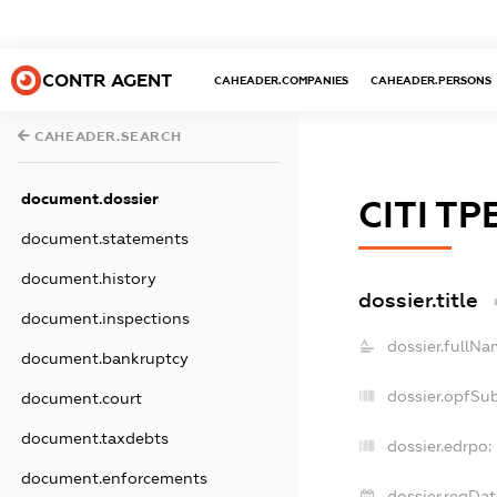
CONTR AGENT
CAHEADER.COMPANIES
CAHEADER.PERSONS
CAHEADER.SEARCH
document.dossier
СІТІ Т
document.statements
document.history
dossier.title
document.inspections
dossier.fullNa
document.bankruptcy
dossier.opfSu
document.court
document.taxdebts
dossier.edrpo:
document.enforcements
dossier.regDat