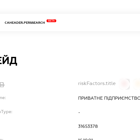
BETA
CAHEADER.PERSSEARCH
РЕЙД
riskFactors.title
0
0
me:
ПРИВАТНЕ ПІДПРИЄМСТВО 
bType:
-
31653378
e: