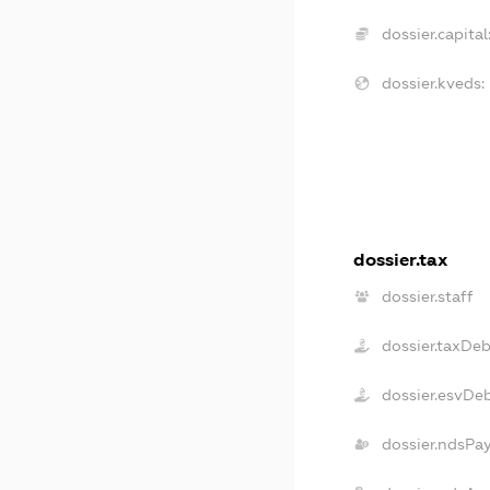
dossier.capital
dossier.kveds:
dossier.tax
dossier.staff
dossier.taxDe
dossier.esvDe
dossier.ndsPa