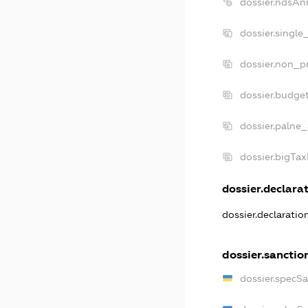
dossier.ndsAn
dossier.single
dossier.non_pr
dossier.budge
dossier.palne_
dossier.bigTa
dossier.declarat
dossier.declarati
dossier.sanctio
dossier.specS