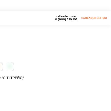
caHeader.contact
CAHEADER.GETTEST
0 (800) 210 102
0
"СІТІ ТРЕЙД"