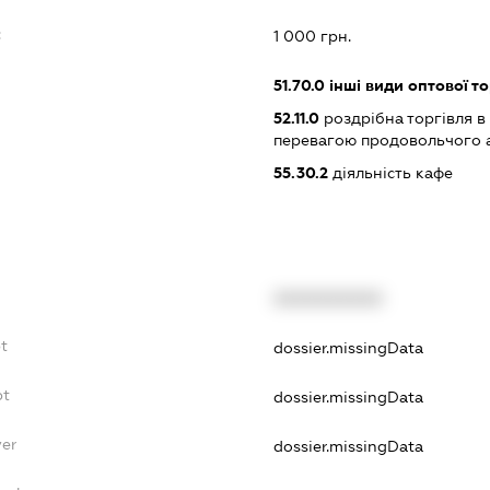
:
1 000 грн.
51.70.0
інші види оптової то
52.11.0
роздрібна торгівля в
перевагою продовольчого 
55.30.2
діяльність кафе
XXXXXXXXXX
bt
dossier.missingData
bt
dossier.missingData
yer
dossier.missingData