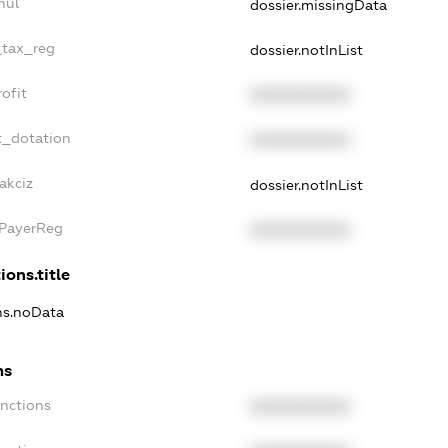
nul
dossier.missingData
_tax_reg
dossier.notInList
ofit
XXXXXXXXXX
t_dotation
XXXXXXXXXX
akciz
dossier.notInList
xPayerReg
XXXXXXXXXX
ions.title
ons.noData
ns
anctions
XXXXXXXXXX