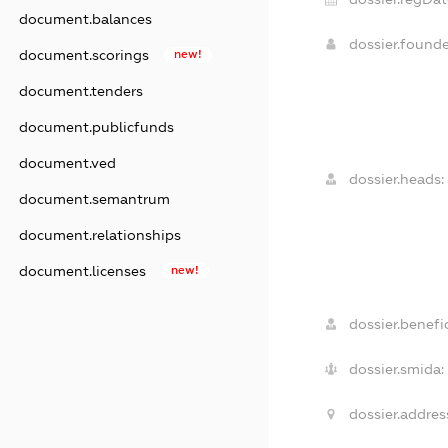
document.balances
dossier.found
document.scorings
new!
document.tenders
document.publicfunds
document.ved
dossier.heads:
document.semantrum
document.relationships
document.licenses
new!
dossier.benefic
dossier.smida:
dossier.addres