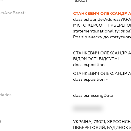
16.10.01
ersAndBenef:
СТАНКЕВИЧ ОЛЕКСАНДР 
dossier.founderAddress
УКРА
МІСТО ХЕРСОН, ПР.БЕРЕГО
statements.nationality:
Укра
Розмір внеску до статутног
СТАНКЕВИЧ ОЛЕКСАНДР 
ВІДОМОСТІ ВІДСУТНІ
dossier.position -
СТАНКЕВИЧ ОЛЕКСАНДР 
dossier.position -
iaries:
dossier.missingData
XXXXXXXXXX
s:
УКРАЇНА, 73021, ХЕРСОНСЬ
ПР.БЕРЕГОВИЙ, БУДИНОК 5