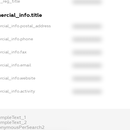
n_reg_title
XXXXXXXXXX
rcial_info.title
rcial_info.postal_address
XXXXXXXXXX
rcial_info.phone
XXXXXXXXXX
rcial_info.fax
XXXXXXXXXX
rcial_info.email
XXXXXXXXXX
rcial_info.website
XXXXXXXXXX
cial_info.activity
XXXXXXXXXX
ampleText_1
ampleText_2
onymousPerSearch2