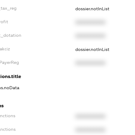
_tax_reg
dossier.notInList
ofit
XXXXXXXXXX
t_dotation
XXXXXXXXXX
akciz
dossier.notInList
xPayerReg
XXXXXXXXXX
ions.title
ons.noData
ns
anctions
XXXXXXXXXX
anctions
XXXXXXXXXX