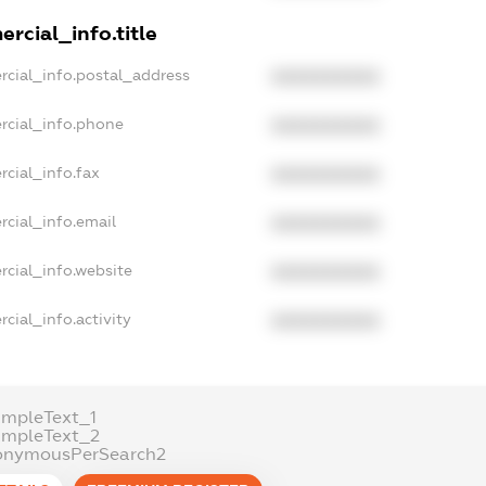
rcial_info.title
rcial_info.postal_address
XXXXXXXXXX
rcial_info.phone
XXXXXXXXXX
cial_info.fax
XXXXXXXXXX
rcial_info.email
XXXXXXXXXX
rcial_info.website
XXXXXXXXXX
cial_info.activity
XXXXXXXXXX
ampleText_1
ampleText_2
onymousPerSearch2