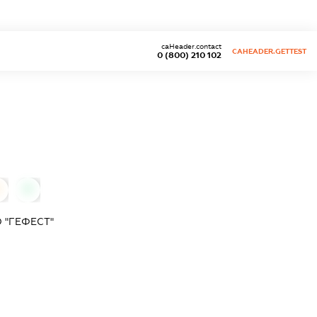
caHeader.contact
CAHEADER.GETTEST
0 (800) 210 102
0
 "ГЕФЕСТ"