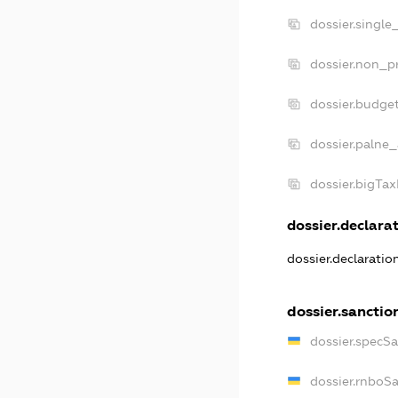
dossier.single
dossier.non_pr
dossier.budge
dossier.palne_
dossier.bigTa
dossier.declarat
dossier.declarati
dossier.sanctio
dossier.specS
dossier.rnboS