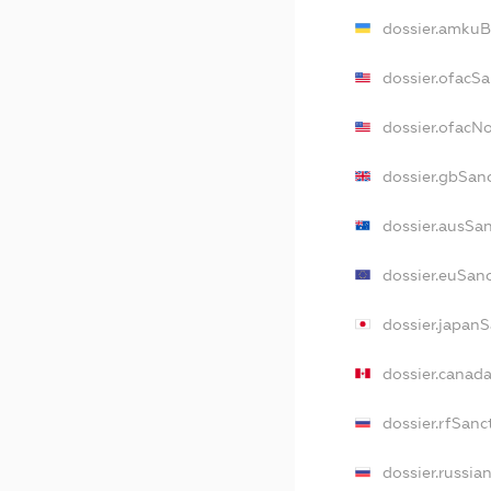
dossier.amkuB
dossier.ofacS
dossier.ofacN
dossier.gbSan
dossier.ausSa
dossier.euSan
dossier.japan
dossier.canad
dossier.rfSanc
dossier.russia