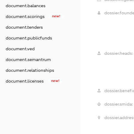
document.balances
dossier.found
document.scorings
new!
document.tenders
document.publicfunds
document.ved
dossier.heads:
document.semantrum
document.relationships
document.licenses
new!
dossier.benefic
dossier.smida:
dossier.addres