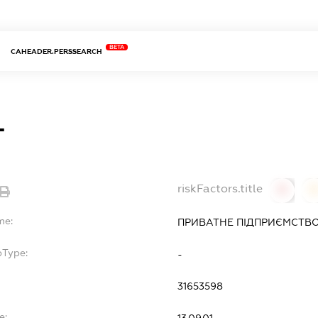
BETA
CAHEADER.PERSSEARCH
Т
riskFactors.title
0
0
me:
ПРИВАТНЕ ПІДПРИЄМСТВО
bType:
-
31653598
e:
13.09.01