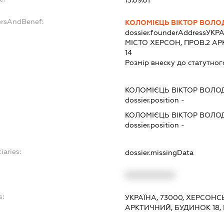
ersAndBenef:
КОЛОМІЄЦЬ ВІКТОР ВОЛ
dossier.founderAddress
УКРА
МІСТО ХЕРСОН, ПРОВ.2 АР
14
Розмір внеску до статутног
КОЛОМІЄЦЬ ВІКТОР ВОЛ
dossier.position -
КОЛОМІЄЦЬ ВІКТОР ВОЛ
dossier.position -
iaries:
dossier.missingData
XXXXXXXXXX
s:
УКРАЇНА, 73000, ХЕРСОНС
АРКТИЧНИЙ, БУДИНОК 18, 