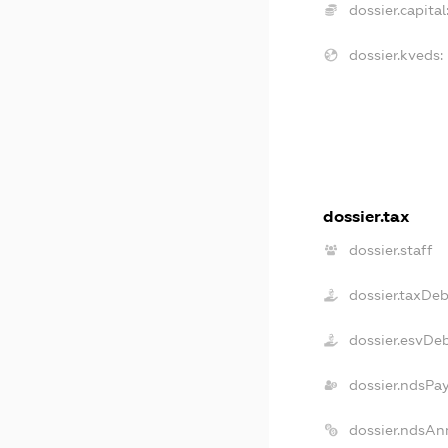
dossier.capital
dossier.kveds:
dossier.tax
dossier.staff
dossier.taxDeb
dossier.esvDe
dossier.ndsPa
dossier.ndsAn