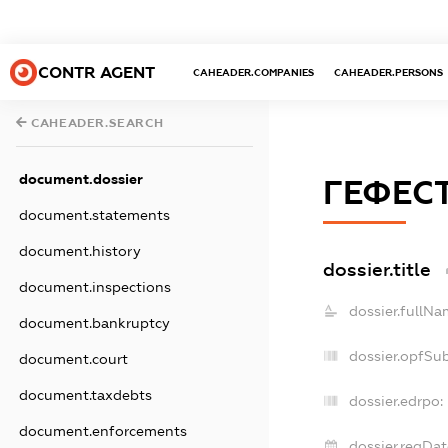
CONTR AGENT
CAHEADER.COMPANIES
CAHEADER.PERSONS
CAHEADER.SEARCH
document.dossier
ГЕФЕС
document.statements
document.history
dossier.title
document.inspections
dossier.fullNa
document.bankruptcy
dossier.opfSu
document.court
document.taxdebts
dossier.edrpo:
document.enforcements
dossier.regDat