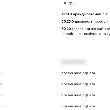
:
100 грн.
71.10.0
оренда автомобілів
60.23.0
діяльність нерегул
70.20.1
здавання під найм вл
виробничо-технічного та к
XXXXXXXXXX
t
dossier.missingData
bt
dossier.missingData
yer
dossier.missingData
nul
dossier.missingData