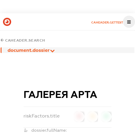
CAHEADER.GETTEST
CAHEADER.SEARCH
document.dossier
ГАЛЕРЕЯ АРТА
riskFactors.title
0
0
0
dossier.fullName: