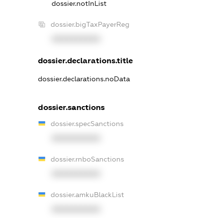
dossier.notInList
dossier.bigTaxPayerReg
XXXXXXXXXX
dossier.declarations.title
dossier.declarations.noData
dossier.sanctions
dossier.specSanctions
XXXXXXXXXX
dossier.rnboSanctions
XXXXXXXXXX
dossier.amkuBlackList
XXXXXXXXXX