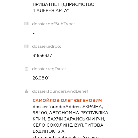
ПРИВАТНЕ ПІДПРИЄМСТВО
"ГАЛЕРЕЯ АРТА"
dossier.opfSubType:
-
dossier.edrpo:
31656337
dossier.regDate:
26.08.01
dossier.foundersAndBenef:
САМОЙЛОВ ОЛЕГ ЄВГЕНОВИЧ
dossier.founderAddress
УКРАЇНА,
98400, АВТОНОМНА РЕСПУБЛІКА
КРИМ, БАХЧИСАРАЙСЬКИЙ Р-Н,
СЕЛО СОКОЛИНЕ, ВУЛ. ТИТОВА,
БУДИНОК 13 А
statements.nationality:
Україна