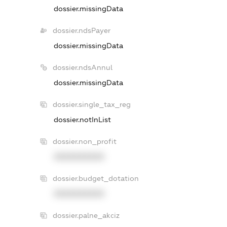
dossier.missingData
dossier.ndsPayer
dossier.missingData
dossier.ndsAnnul
dossier.missingData
dossier.single_tax_reg
dossier.notInList
dossier.non_profit
XXXXXXXXXX
dossier.budget_dotation
XXXXXXXXXX
dossier.palne_akciz