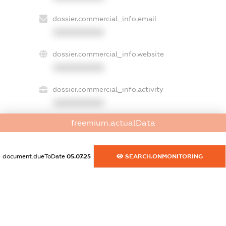
dossier.commercial_info.email
XXXXXXXXXX
dossier.commercial_info.website
XXXXXXXXXX
dossier.commercial_info.activity
XXXXXXXXXX
freemium.actualData
freemium.exampleText_1
freemium.exampleText_2
document.dueToDate
05.07.25
SEARCH.ONMONITORING
freemium.anonymousPerSearch2
FREEMIUM.DETAILS
FREEMIUM.REGISTER