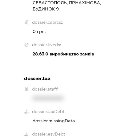
СЕВАСТОПОЛЬ, ПР.НАХІМОВА,
БУДИНОК 9
dossier.capital:
0 грн.
dossier.kveds:
28.63.0
виробництво замків
dossier.tax
dossier.staff
XXXXXXXXXX
dossier.taxDebt
dossier.missingData
dossier.esvDebt