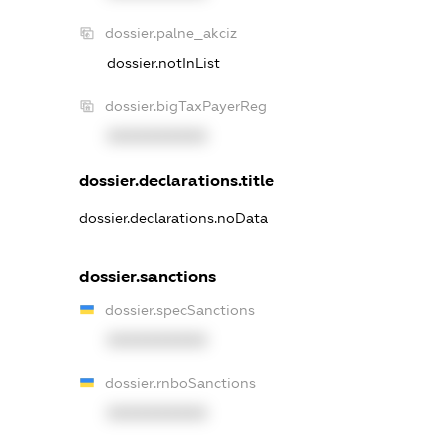
dossier.palne_akciz
dossier.notInList
dossier.bigTaxPayerReg
XXXXXXXXXX
dossier.declarations.title
dossier.declarations.noData
dossier.sanctions
dossier.specSanctions
XXXXXXXXXX
dossier.rnboSanctions
XXXXXXXXXX