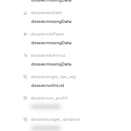
dossier.esvDebt
dossier.missingData
dossier.ndsPayer
dossier.missingData
dossier.ndsAnnul
dossier.missingData
dossier.single_tax_reg
dossier.notInList
dossier.non_profit
XXXXXXXXXX
dossier.budget_dotation
XXXXXXXXXX