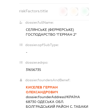
riskFactors.title
0
0
0
dossier.fullName:
СЕЛЯНСЬКЕ (ФЕРМЕРСЬКЕ)
ГОСПОДАРСТВО "ГЕРМАН 2"
dossier.opfSubType:
-
dossier.edrpo:
31656735
dossier.foundersAndBenef:
КИСЕЛЕВ ГЕРМАН
ОЛЕКСАНДРОВИЧ
dossier.founderAddress
УКРАЇНА
68730 ОДЕСЬКА ОБЛ.
БОЛГРАДСЬКИЙ РАЙОН С. ТАБАКИ