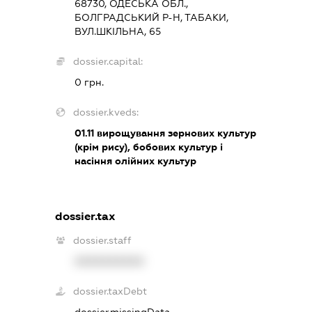
68730, ОДЕСЬКА ОБЛ.,
БОЛГРАДСЬКИЙ Р-Н, ТАБАКИ,
ВУЛ.ШКІЛЬНА, 65
dossier.capital:
0 грн.
dossier.kveds:
01.11
вирощування зернових культур
(крім рису), бобових культур і
насіння олійних культур
dossier.tax
dossier.staff
XXXXXXXXXX
dossier.taxDebt
dossier.missingData