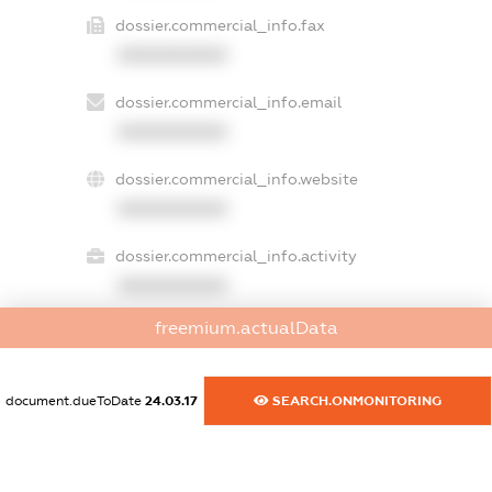
dossier.commercial_info.fax
XXXXXXXXXX
dossier.commercial_info.email
XXXXXXXXXX
dossier.commercial_info.website
XXXXXXXXXX
dossier.commercial_info.activity
XXXXXXXXXX
freemium.actualData
freemium.exampleText_1
freemium.exampleText_2
document.dueToDate
24.03.17
SEARCH.ONMONITORING
freemium.anonymousPerSearch2
FREEMIUM.DETAILS
FREEMIUM.REGISTER